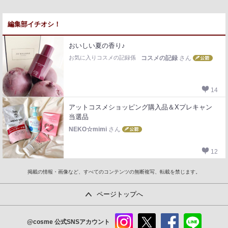
編集部イチオシ！
おいしい夏の香り♪
お気に入りコスメの記録係
コスメの記録
さん
14
アットコスメショッピング購入品＆Xプレキャン
当選品
NEKO☆mimi
さん
12
掲載の情報・画像など、すべてのコンテンツの無断複写、転載を禁じます。
ページトップへ
@cosme
公式SNSアカウント