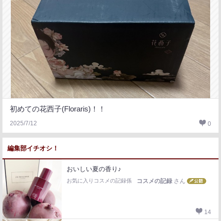
初めての花西子(Floraris)！！
2025/7/12
0
編集部イチオシ！
おいしい夏の香り♪
お気に入りコスメの記録係
コスメの記録
さん
14