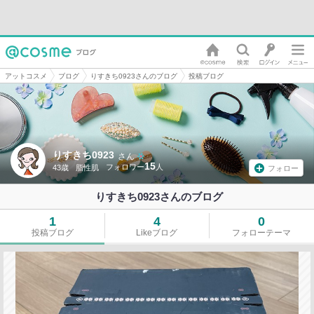
アットコスメ
ブログ
りすきち0923さんのブログ
投稿ブログ
りすきち0923
さん
15
43歳
脂性肌
フォロー
りすきち0923さんのブログ
1
4
0
投稿ブログ
Likeブログ
フォローテーマ