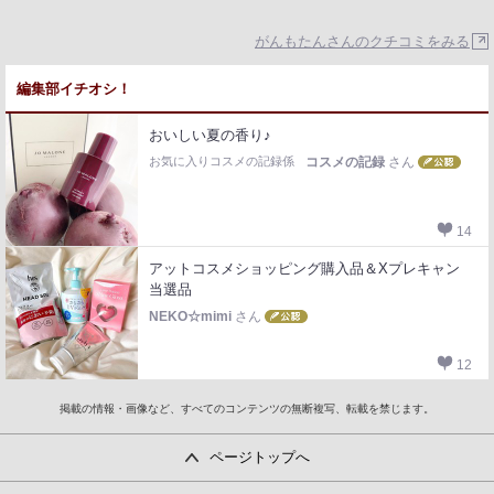
がんもたんさんのクチコミをみる
編集部イチオシ！
おいしい夏の香り♪
お気に入りコスメの記録係
コスメの記録
さん
14
アットコスメショッピング購入品＆Xプレキャン
当選品
NEKO☆mimi
さん
12
掲載の情報・画像など、すべてのコンテンツの無断複写、転載を禁じます。
ページトップへ