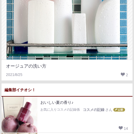
オージュアの洗い方
2021/8/25
2
編集部イチオシ！
おいしい夏の香り♪
お気に入りコスメの記録係
コスメの記録
さん
14