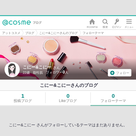
アットコスメ
ブログ
こにー&こにーさんのブログ
フォローテーマ
こにー&こにー
さん
0
22歳
脂性肌
フォロー
こにー&こにーさんのブログ
1
0
0
投稿ブログ
Likeブログ
フォローテーマ
こにー&こにー さんがフォローしているテーマはまだありません。