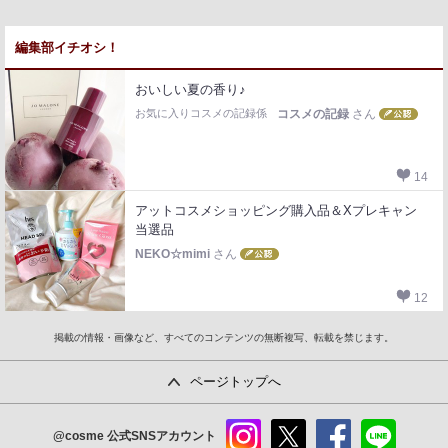
編集部イチオシ！
おいしい夏の香り♪
お気に入りコスメの記録係
コスメの記録
さん
14
アットコスメショッピング購入品＆Xプレキャン
当選品
NEKO☆mimi
さん
12
掲載の情報・画像など、すべてのコンテンツの無断複写、転載を禁じます。
ページトップへ
@cosme
公式SNSアカウント