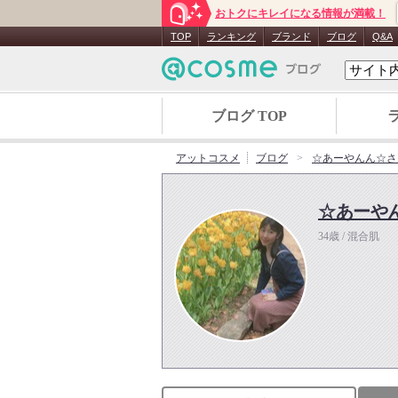
おトクにキレイになる情報が満載！
TOP
ランキング
ブランド
ブログ
Q&A
ブログ TOP
アットコスメ
ブログ
☆あーやんん☆さ
☆あーや
34歳 / 混合肌