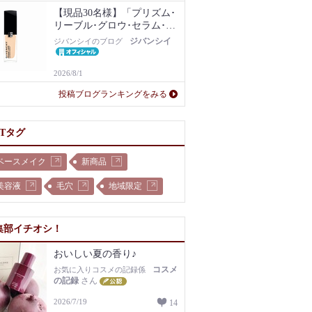
【現品30名様】「プリズム･
リーブル･グロウ･セラム･フ
ァンデーション」1N現品を
ジバンシイ
ジバンシイのブログ
プレゼント！
2026/8/1
投稿ブログランキングをみる
OTタグ
ベースメイク
新商品
美容液
毛穴
地域限定
集部イチオシ！
おいしい夏の香り♪
コスメ
お気に入りコスメの記録係
の記録
さん
2026/7/19
14