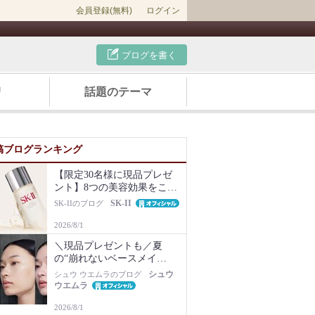
会員登録(無料)
ログイン
ブログを書く
リ
話題のテーマ
稿ブログランキング
【限定30名様に現品プレゼ
ント】8つの美容効果をこの
1本で【新美容液キット再販
SK-II
SK-IIのブログ
Newsも】
2026/8/1
＼現品プレゼントも／夏
の“崩れないベースメイ
ク”は名品化粧下地から！毛
シュウ
シュウ ウエムラのブログ
穴・ベタつき・乾燥知らず
ウエムラ
の肌に
2026/8/1