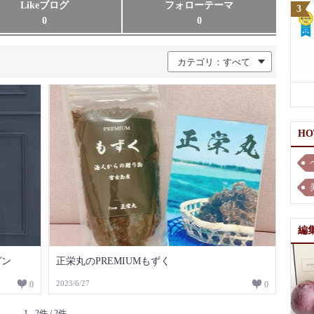
Likeブログ
フォローテーマ
0
0
カテゴリ：すべて
H
編
ガン
正栄丸のPREMIUMもずく
2023/6/27
0
0
1 - 2件 / 2件