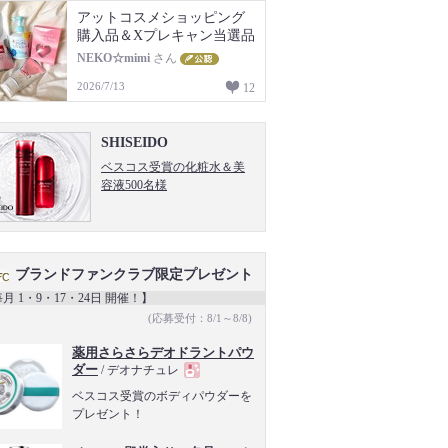
アットコスメショッピング
購入品＆Xプレキャン当選品
NEKO☆mimi
さん
2026/7/13
12
SHISEIDO
ベスコス受賞の化粧水＆美
容液500名様
ブランドファンクラブ限定プレゼント
月 1・9・17・24日 開催！】
(応募受付：8/1～8/8)
薬用さらさらデオドラントパウ
ダー
/ デオナチュレ
現
ベスコス受賞のボディパウダーを
プレゼント！
品