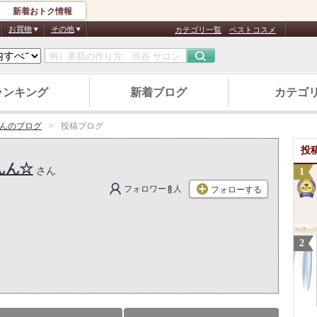
新着おトク情報
お買物
その他
カテゴリ一覧
ベストコスメ
ランキング
新着ブログ
カテゴ
んのブログ
投稿ブログ
投
んん☆
さん
フォロワー
8
人
フォローする