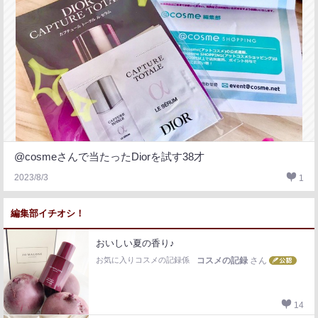
@cosmeさんで当たったDiorを試す38才
2023/8/3
1
編集部イチオシ！
おいしい夏の香り♪
お気に入りコスメの記録係
コスメの記録
さん
14