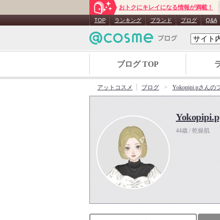
おトクにキレイになる情報が満載！
TOP
ランキング
ブランド
ブログ
Q&A
ブログ TOP
アットコスメ
ブログ
Yokopipi.pさん
Yokopipi.p
44歳 / 乾燥肌