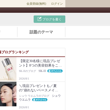
会員登録(無料)
ログイン
ブログを書く
リ
話題のテーマ
稿ブログランキング
【限定30名様に現品プレゼ
ント】8つの美容効果をこの
1本で【新美容液キット再販
SK-II
SK-IIのブログ
Newsも】
2026/8/1
＼現品プレゼントも／夏
の“崩れないベースメイ
ク”は名品化粧下地から！毛
シュウ
シュウ ウエムラのブログ
穴・ベタつき・乾燥知らず
ウエムラ
の肌に
2026/8/1