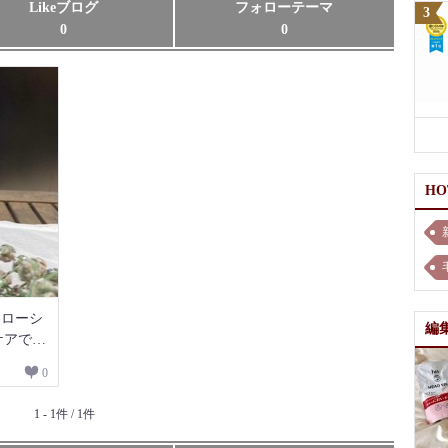
Likeブログ
フォローテーマ
0
0
H
 ローシ
編
ケアで透
0
1 - 1件 / 1件