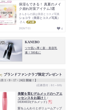
保湿もできる！ 真夏のメイ
ク崩れ対策アイテム3選
きらきらの源は美容とコスメ写真
ショコラ（美容とコスメ写真）
さん
2026/7/11
4
KANEBO
ツヤ肌へ導く新・美容乳
液！500名に
ブランドファンクラブ限定プレゼント
月 1・9・17・24日 開催！】
(応募受付：8/1～8/8)
美髪を育むデルメッドのヘアエ
ッセンスをお届け！
/
DERMED(デルメッド)
現
髪をふんわりとボリュームアップ