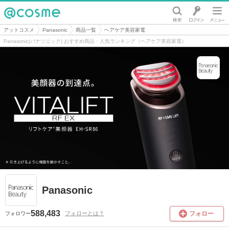
@cosme
アットコスメ
Panasonic
商品一覧
ヘアケア美容家電
Panasonic(パナソニック) おすすめ商品・人気ランキング（ヘアケア美容家電）
Panasonic
588,483
フォロー
フォローとは？
フォロワー