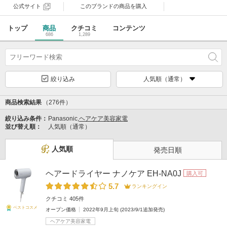
公式サイト
このブランドの
商品を購入
トップ
商品
クチコミ
コンテンツ
686
1,289
絞り込み
人気順（通常）
商品検索結果
（276件）
絞り込み条件：
Panasonic,
ヘアケア美容家電
並び替え順：
人気順（通常）
人気順
発売日順
ヘアードライヤー ナノケア EH-NA0J
購入可
5.7
ランキングイン
クチコミ 405件
ベストコスメ
オープン価格
2022年9月上旬 (2023/9/1追加発売)
ヘアケア美容家電