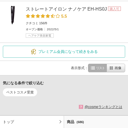
ストレートアイロン ナノケア EH-HS0J
購入可
5.5
クチコミ 156件
オープン価格
2022/5/1
ヘアケア美容家電
プレミアム会員になって続きをみる
表示形式：
リスト
画像
気になる条件で絞り込む
ベストコスメ受賞
@cosmeランキングとは
?
トップ
商品
(686)