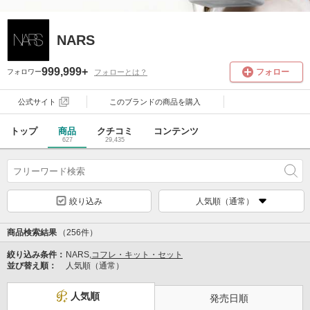
NARS
999,999+
フォロー
フォローとは？
フォロワー
公式サイト
このブランドの
商品を購入
トップ
商品
クチコミ
コンテンツ
627
29,435
絞り込み
人気順（通常）
商品検索結果
（256件）
絞り込み条件：
NARS,
コフレ・キット・セット
並び替え順：
人気順（通常）
人気順
発売日順