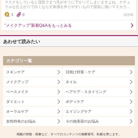
マスクをしていると湿気でまつ毛がすぐに下がってしまいますよね、ナチュ
ラルな仕上がりで白くならず束感を作りやすいもので湿気に強いマスカラを
教えてください♪
3
0
22分前
“メイクアップ”新着Q&Aをもっとみる
あわせて読みたい
カテゴリ一覧
スキンケア
日焼け対策・ケア
メイクアップ
ネイル
ベースメイク
ヘアケア・スタイリング
ダイエット
ボディケア
オーラルケア
エイジングケア
女性特有のお悩み
その他美容のお悩み
掲載の情報・画像など、すべてのコンテンツの無断複写、転載を禁じます。