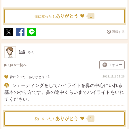
ありがとう
1
役に立った！
通報する
ポ
シ
送
ス
ェ
る
ト
ア
3sD
さん
フォロー
Q&A一覧へ
1
2018/11/2 22:26
役に立った！ありがとう：
シェーディングをしてハイライトを鼻の中心にいれる
基本のやり方です。鼻の途中くらいまでハイライトをいれ
てください。
ありがとう
1
役に立った！