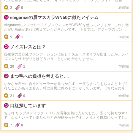
わかる書き方だと助かります。 キャンメのクリーミータッチライナーは描き
やすいけどやはり落ちて汚くなってしまうことがありプチプラで落ちにくい且
2
0
2時間前
つグレージュやニュアンス感のある暗い色を探してます。まつ毛の間を埋める
のでにじまないやつがいいんです！ 売り場に行くとテスターないものもあっ
eleganceの眉マスカラWN50に似たアイテム
て試していたら何が何やらわからなくなり疲れてしまい質問しています。 落
ちにくいペンシルタイプのアイライナーおすすめあったら教えてください！
eleganceのフロッキーアイブロウマスカラWN50を使っていますが、これに似
2000円以下だと助かりますです！
た安い商品があれば教えていただきたいです。 今までに、デジャブのピンク
ブラウンを使いましたが色が暗く、セザンヌのピンクブラウンは時間が経つと
5
1
2時間前
色が暗くなってしまい、ロムアンドはどれもしっくりきませんでした。 これ
ら以外で皆様のおすすめがあればぜひ教えてください。よろしくお願いじす。
ノイズレスとは？
資生堂の美容液ファンデーションに新しくスムースタイプが出ましたが、ノイ
ズレスな仕上がりとはどういうことなのか分かりません。
20
1
5時間前
まつ毛への負担を考えると、、
なかなか自分に合うビューラーが見つからず、一度もまつ毛をちゃんと上げら
れたことがありません。特に目尻は斜め下に下がっています。（ちなみに今ま
で使用したことのあるビューラーは資生堂・無印良品・アイプチ・マキアージ
21
0
6時間前
ュ・コージー本舗） そこでマツパをしてみたいと考えましたが、金銭的な負
担や薬剤に対して不安があります。 そこで、 ①自分に合うビューラーを探し
口紅探しています
続ける（部分用やホットビューラー等も） ②マツパをする ならまつ毛への負
担など総合的に考えてどちらの方が良いでしょうか？（ちなみにビューラーは
ちふれ リップスティック Ｙ 172 が長年お気に入りでした。 安くて持ちやすく
週の半分以上使用）もし他の意見もあればぜひお願いします。
て、なんといっても塗り心地と色が良かったです。とうとう廃盤になってしま
ったようで大ショックです(ToT) ややマットでブルベに合う 濃い目のピンク色
7
0
7時間前
(ローズカラー、フューシャピンク、マゼンタ？)です。 ツヤやぽってりするジ
ェル系は苦手です。 マット系を塗ってティッシュオフして色を残しつつ、薄