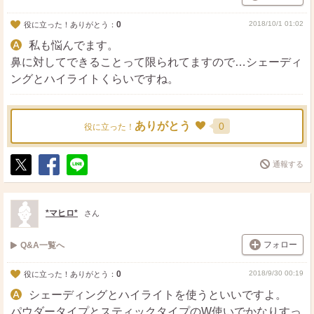
0
2018/10/1 01:02
役に立った！ありがとう：
私も悩んでます。
鼻に対してできることって限られてますので…シェーディ
ングとハイライトくらいですね。
ありがとう
0
役に立った！
通報する
ポ
シ
送
ス
ェ
る
ト
ア
*マヒロ*
さん
フォロー
Q&A一覧へ
0
2018/9/30 00:19
役に立った！ありがとう：
シェーディングとハイライトを使うといいですよ。
パウダータイプとスティックタイプのW使いでかなりすっ