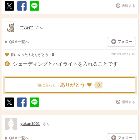
通報する
ポ
シ
送
ス
ェ
る
ト
ア
**yu-i**
さん
フォロー
Q&A一覧へ
0
2018/11/2 17:18
役に立った！ありがとう：
シェーディングとハイライトを入れることです
ありがとう
0
役に立った！
通報する
ポ
シ
送
ス
ェ
る
ト
ア
yukan1001
さん
フォロー
Q&A一覧へ