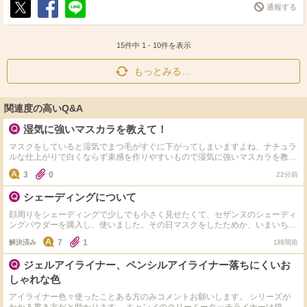
通報する
ポ
シ
送
ス
ェ
る
ト
ア
15件中
1
-
10
件を表示
もっとみる…
関連度の高いQ&A
湿気に強いマスカラを教えて！
マスクをしていると湿気でまつ毛がすぐに下がってしまいますよね、ナチュラ
ルな仕上がりで白くならず束感を作りやすいもので湿気に強いマスカラを教え
てください♪
3
0
22分前
シェーディングについて
顔周りをシェーディングで少しでも小さく見せたくて、セザンヌのシェーディ
ングパウダーを購入し、使いました。その日マスクをしたためか、いまいちよ
くわからなかったです。マスクにはついていなかったです。 シェーディング
7
1
解決済み
1時間前
は気休めですかね… カネボウやルナソルな固形タイプのシェーディングのほ
うが、落ちにくいですか？
ジェルアイライナー、ペンシルアイライナー落ちにくいお
しゃれな色
アイライナー色々使ったことある方のみコメントお願いします。 シリーズが