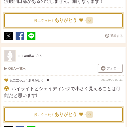
涙腺開口部があるのでしません。細くなります！
ありがとう
0
役に立った！
通報する
ポ
シ
送
ス
ェ
る
ト
ア
miramika
さん
フォロー
Q&A一覧へ
0
2018/9/29 02:41
役に立った！ありがとう：
ハイライトとシェイディングで小さく見えることは可
能だと思います!
ありがとう
0
役に立った！