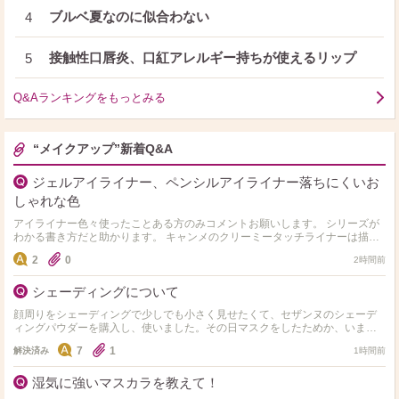
ブルベ夏なのに似合わない
4
接触性口唇炎、口紅アレルギー持ちが使えるリップ
5
Q&Aランキングをもっとみる
“メイクアップ”新着Q&A
ジェルアイライナー、ペンシルアイライナー落ちにくいお
しゃれな色
アイライナー色々使ったことある方のみコメントお願いします。 シリーズが
わかる書き方だと助かります。 キャンメのクリーミータッチライナーは描き
やすいけどやはり落ちて汚くなってしまうことがありプチ…
2
0
2時間前
シェーディングについて
顔周りをシェーディングで少しでも小さく見せたくて、セザンヌのシェーデ
ィングパウダーを購入し、使いました。その日マスクをしたためか、いまい
ちよくわからなかったです。マスクにはついていなかったです。 …
7
1
解決済み
1時間前
湿気に強いマスカラを教えて！