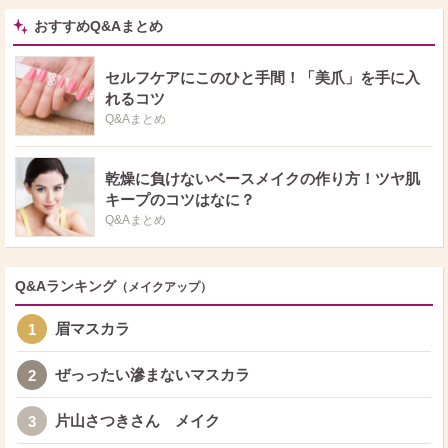
く濡れる口紅が良いです。 デパコスに近いものはあるかもしれませんが、プ
チプラも含めて似たような塗り心地と色合いの口紅を探さなくては、、、 ご
おすすめQ&Aまとめ
存知のものがあれば教えてください。 172 は、塗ってみると写真ほど濃くな
かったので、落ち着いた感じの濃いピンク(ローズカラーというのが近いか
も？)でしょうか。 よろしくお願いいたします。
セルフケアにこのひと手間！「美爪」を手に入
れるコツ
Q&Aまとめ
乾燥に負けないベースメイクの作り方！ツヤ肌
キープのコツはなに？
Q&Aまとめ
Q&Aランキング
（メイクアップ）
眉マスカラ
1
ぜっったい滲まないマスカラ
2
片山さつきさん メイク
3