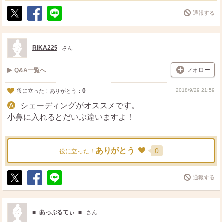
通報する
ポ
シ
送
ス
ェ
る
ト
ア
RIKA225
さん
フォロー
Q&A一覧へ
0
2018/9/29 21:59
役に立った！ありがとう：
シェーディングがオススメです。
小鼻に入れるとだいぶ違いますよ！
ありがとう
0
役に立った！
通報する
ポ
シ
送
ス
ェ
る
ト
ア
■□あっぷるてぃ□■
さん