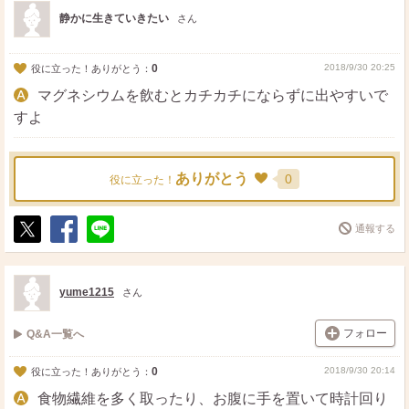
ト
ア
静かに生きていきたい
さん
0
2018/9/30 20:25
役に立った！ありがとう：
マグネシウムを飲むとカチカチにならずに出やすいで
すよ
ありがとう
0
役に立った！
通報する
ポ
シ
送
ス
ェ
る
ト
ア
yume1215
さん
フォロー
Q&A一覧へ
0
2018/9/30 20:14
役に立った！ありがとう：
食物繊維を多く取ったり、お腹に手を置いて時計回り