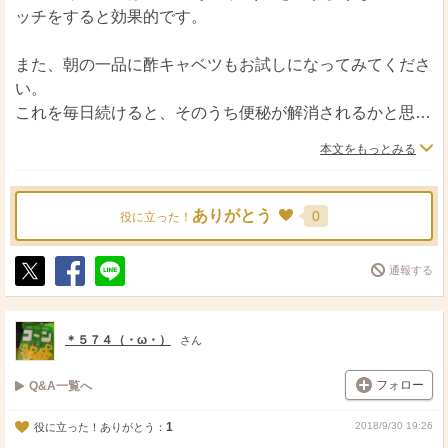
ッチをすると効果的です。
また、朝の一品に酢キャベツもお試しになってみてくださ
い。
これを毎日続けると、そのうち便秘が解消されるかと思い
ますよ。
本文をもっとみる
ありがとう
0
役に立った！
通報する
ポ
シ
送
ス
ェ
る
ト
ア
＊５７４（・ω・）
さん
フォロー
Q&A一覧へ
1
2018/9/30 19:26
役に立った！ありがとう：