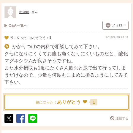
ス
ェ
る
ト
ア
mune
さん
フォロー
Q&A一覧へ
1
2018/9/30 21:11
役に立った！ありがとう：
かかりつけの内科で相談してみて下さい。
クセになりにくくてお腹も痛くなりにくいものだと、酸化
マグネシウムが良さそうですね。
また水分摂取も1度にたくさん飲むと尿で出て行ってしま
うだけなので、少量を何度もこまめに摂るようにしてみて
下さい。
ありがとう
1
役に立った！
通報する
ポ
シ
送
ス
ェ
る