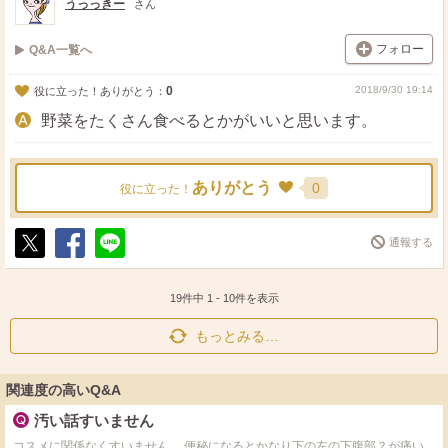
うっっきー
さん
フォロー
Q&A一覧へ
0
2018/9/30 19:14
役に立った！ありがとう：
野菜をたくさん食べるとかがいいと思います。
ありがとう
0
役に立った！
通報する
ポ
シ
送
ス
ェ
る
ト
ア
19件中
1
-
10
件を表示
もっとみる…
関連度の高いQ&A
汚い話すいません
コスメに関係なくすいません。 便秘になるとかなり下の左の下腹部？が痛い