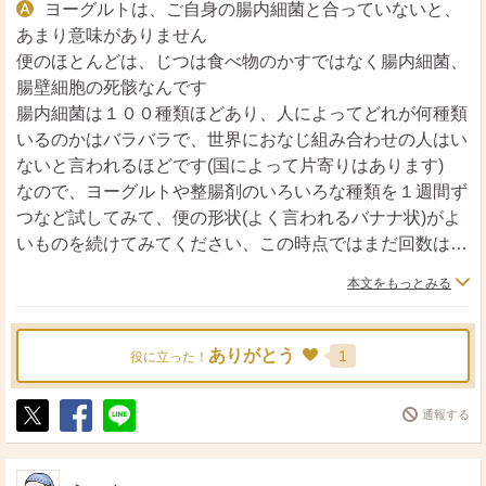
ヨーグルトは、ご自身の腸内細菌と合っていないと、
あまり意味がありません
便のほとんどは、じつは食べ物のかすではなく腸内細菌、
腸壁細胞の死骸なんです
腸内細菌は１００種類ほどあり、人によってどれが何種類
いるのかはバラバラで、世界におなじ組み合わせの人はい
ないと言われるほどです(国によって片寄りはあります)
なので、ヨーグルトや整腸剤のいろいろな種類を１週間ず
つなど試してみて、便の形状(よく言われるバナナ状)がよ
いものを続けてみてください、この時点ではまだ回数は気
にしなくていいです
本文をもっとみる
腹痛ですが、大腸がんや膀胱などの重篤な病気のサインか
もしれません(悪い部分があり便秘で押されて痛むなど)の
ありがとう
1
役に立った！
で、痛みがあるなら病院でみてもらって安心したほうがい
いですよ！
通報する
ポ
シ
送
ス
ェ
る
ト
ア