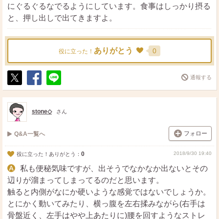
にぐるぐるなでるようにしています。食事はしっかり摂る
と、押し出しで出てきますよ。
ありがとう
0
役に立った！
通報する
ポ
シ
送
ス
ェ
る
ト
ア
stone◇
さん
フォロー
Q&A一覧へ
0
2018/9/30 19:40
役に立った！ありがとう：
私も便秘気味ですが、出そうでなかなか出ないとその
辺りが溜まってしまってるのだと思います。
触ると内側がなにか硬いような感覚ではないでしょうか。
とにかく動いてみたり、横っ腹を左右揉みながら(右手は
骨盤近く、左手はやや上あたりに)腰を回すようなストレ