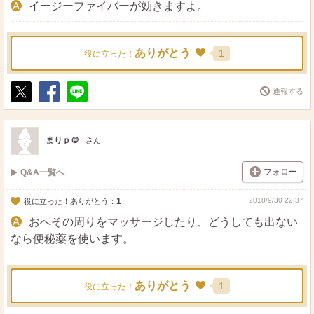
イージーファイバーが効きますよ。
ありがとう
1
役に立った！
通報する
ポ
シ
送
ス
ェ
る
ト
ア
まりｐ＠
さん
フォロー
Q&A一覧へ
1
2018/9/30 22:37
役に立った！ありがとう：
おへその周りをマッサージしたり、どうしても出ない
なら便秘薬を使います。
ありがとう
1
役に立った！