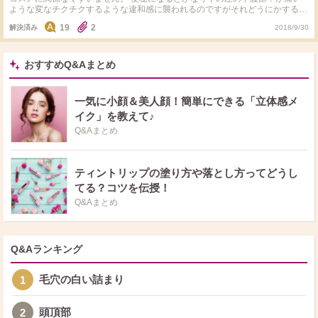
ような変なチクチクするような違和感に襲われるのですがそれどうにかする方
法ありませんかね？ なんか陰毛ら辺が下着などに当たっても痛いような辺な
19
2
解決済み
2018/9/30
感覚で。 まず、便秘ってどうやったら治りますかね？水など沢山飲むように
したりヨーグルト食べたりしてもいまいち変わりなくてもう4日近くは出てな
くて。
おすすめQ&Aまとめ
一気に小顔＆美人顔！簡単にできる「立体感メ
イク」を教えて♪
Q&Aまとめ
ティントリップの塗り方や落とし方ってどうし
てる？コツを伝授！
Q&Aまとめ
Q&Aランキング
毛穴の白い詰まり
1
頭頂部
2