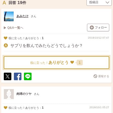
19
回答
件
あみたけ
さん
フォロー
Q&A一覧へ
1
2018/10/12 07:47
役に立った！ありがとう：
サプリを飲んでみたらどうでしょうか？
ありがとう
1
役に立った！
通報する
ポ
シ
送
ス
ェ
る
ト
ア
肉球のツヤ
さん
1
2018/10/1 05:27
役に立った！ありがとう：