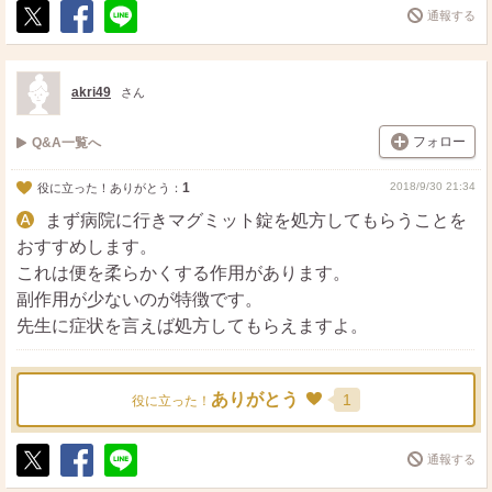
通報する
ポ
シ
送
ス
ェ
る
ト
ア
akri49
さん
フォロー
Q&A一覧へ
1
2018/9/30 21:34
役に立った！ありがとう：
まず病院に行きマグミット錠を処方してもらうことを
おすすめします。
これは便を柔らかくする作用があります。
副作用が少ないのが特徴です。
先生に症状を言えば処方してもらえますよ。
ありがとう
1
役に立った！
通報する
ポ
シ
送