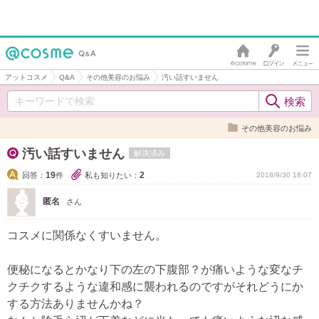
アットコスメ
Q&A
その他美容のお悩み
汚い話すいません
その他美容のお悩み
汚い話すいません
解決済み
19
2
回答：
件
私も知りたい：
2018/9/30 18:07
匿名
さん
コスメに関係なくすいません。
便秘になるとかなり下の左の下腹部？が痛いような変なチ
クチクするような違和感に襲われるのですがそれどうにか
する方法ありませんかね？