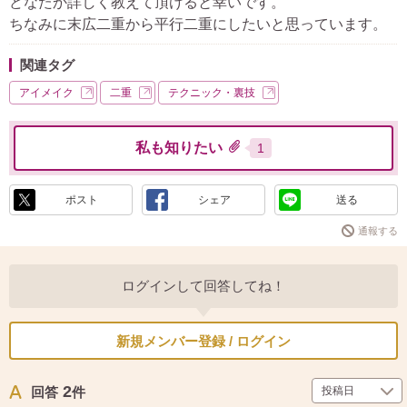
どなたか詳しく教えて頂けると幸いです。
ちなみに末広二重から平行二重にしたいと思っています。
関連タグ
アイメイク
二重
テクニック・裏技
私も知りたい
1
ポスト
シェア
送る
通報する
ログインして回答してね！
新規メンバー登録 / ログイン
2
回答
件