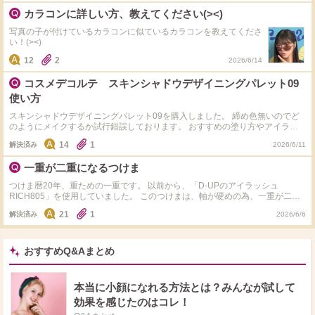
ょうか？？ 日焼け止めは塗りたくて、日焼け止めを塗った後にティッシュオ
カラコンに詳しい方、教えてください(><)
フしています。
写真の子が付けているカラコンに似ているカラコンを教えてくださ
い！(><)
12
2
2026/6/14
コスメデコルテ スキンシャドウデザイニングパレット09
使い方
スキンシャドウデザイニングパレット09を購入しました。 締め色無いのでど
のようにメイクするか試行錯誤しております。 おすすめの塗り方やアイライ
ンの引き方、 涙袋の作り方、相性の良いコスメアイテム何でも良いので 09番
14
1
解決済み
2026/6/11
愛用している方、ナチュラルメイク得意な方是非教えてください！
一重が二重になるつけま
つけま暦20年、重ための一重です。 以前から、「D-UPのアイラッシュ
RICH805」を使用していました。 このつけまは、軸が硬めの為、一重が二重
になるのと、毛が自然だったので、好んで愛用していました。 2022年頃から
21
1
解決済み
2026/6/6
コロナの影響なのか、商品が明らかに変わり、つけまの軸が柔らかくなり、二
重にならない&一回でダメになる ので使用しなくなりました。 一重が二重に
なる「軸が硬めのつけま&自然な毛質」をご存知の方いらっしゃいましたら、
教えていただきたいです。 「軸が硬めのつけま」のみでも嬉しいです！ よろ
おすすめQ&Aまとめ
しくお願いします。
本当に小顔になれる方法とは？みんなが試して
効果を感じたのはコレ！