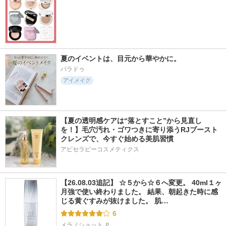
夏のイベントは、目元から華やかに。
パラドゥ
アイメイク
【夏の透明感ケアは“落とすこと”から見直し
を！】毛穴汚れ・ゴワつきに寄り添うRJブースト
クレンズで、今すぐ始める美肌習慣
アピセラピーコスメティクス
【26.08.03追記】 ☆５から☆６へ変更。 40ml１ヶ
月強で使い終わりました。 結果、朝起きた時に感
じる黄ぐすみが抜けました。 肌…
6
メラノショット Ｐ