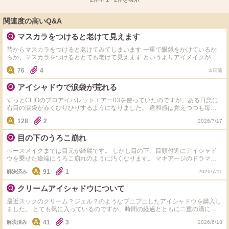
関連度の高いQ&A
マスカラをつけると老けて見えます
昔からマスカラをつけると老けてみてしまいます 一重で眼鏡をかけているか
らか、マスカラをつけるととても老けて見えます というよりアイメイクがあ
まり似合っているように思えません こういった場合はどういったメイクを参
76
4
4日前
考にすればよいのでしょうか また、カウンターなどに相談に行く場合はどう
いった伝え方がよいでしょうか 先日カウンターに相談にいったもののあまり
アイシャドウで涙袋が荒れる
伝わっておらず、かなりショックな対応をされたので…
ずっとCLIOのプロアイパレットエアー03を使っていたのですが、ある日急に
右目の涙袋が赤くひりひりするようになりました。 違和感は覚えつつも毎日
メイクしていたらコンタクトもつけられないくらい腫れてしまいました。
128
2
2026/7/17
periperaのオールテイクムードパレット11番を購入し使用したのですが、3日
ほど連続で使用すると日中から痒みを感じ始めて、夜メイクを落とすと赤くひ
目の下のうろこ崩れ
りひりしてしまいます。 これはアレルギー反応なのでしょうか？乾燥かぶれ
でしょうか？ 乾燥肌で冬は特に赤くヒリヒリしがちだったのですが、リップ
ベースメイクまでは目元が綺麗です。 しかし目の下、目頭付近にアイシャド
ティントを使用すると唇がかぶれて痒くて皮むけもするのでアレルギーも有り
ウを乗せた途端にうろこ崩れのように汚くなります。 マキアージのドラマテ
得そうだな～と思ったのですが、有識者の方教えてください。
ィックアイカラーを乗せても意味ありませんでした。 アイシャドウはセザン
91
1
解決済み
2026/7/11
ヌのペールトーンアイシャドウを使っています。 これはアイシャドウが合っ
ていないので別のものに買い換えた方が良い、ということなのでしょうか？
クリームアイシャドウについて
最近スックのクリーム？ジェル？のようなプニプニしたアイシャドウを購入し
ました。 とても気に入っているのですが、時間の経過とともに二重の溝に溜
まってしまいます。 対策として、塗布前にティッシュでまぶたの油分をオフ
41
3
解決済み
2026/6/18
する。パウダーをつける。 などしていますが、他に良い対策がありますでし