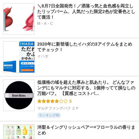
＼8月7日全国発売！／洒落っ気と血色感を両立し
たリップバーム、人気だった限定2色が定番色とし
て復活！
M・A・C
2020年に新登場したイハダの3アイテムをまとめ
てチェック！
イハダ
低価格の域を超えた厚みと肌あたり。 どんなファ
ンデにもマルチに対応する、1個持ってて損なしの
万能パフ。 【質感とコストパ…
5
マルチファンデパフ ２Ｐ
ランキングIN
洋梨＆イングリッシュペアー×フローラルの香りま
とめ