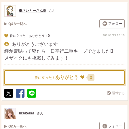
※さいとーさん※
さん
フォロー
Q&A一覧へ
0
2011/1/25 18:10
役に立った！ありがとう：
ありがとうございます
絆創膏貼って寝たら一日平行二重キープできました
メザイクにも挑戦してみます！
ありがとう
0
役に立った！
通報する
ポ
シ
送
ス
ェ
る
ト
ア
＠sayaka
さん
フォロー
Q&A一覧へ