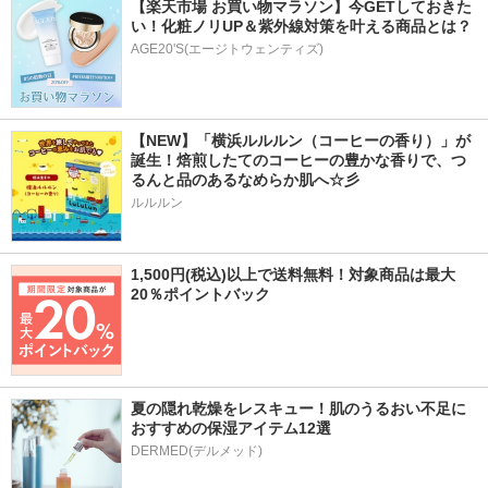
【楽天市場 お買い物マラソン】今GETしておきた
い！化粧ノリUP＆紫外線対策を叶える商品とは？
AGE20'S(エージトウェンティズ)
【NEW】「横浜ルルルン（コーヒーの香り）」が
誕生！焙煎したてのコーヒーの豊かな香りで、つ
るんと品のあるなめらか肌へ☆彡
ルルルン
1,500円(税込)以上で送料無料！対象商品は最大
20％ポイントバック
夏の隠れ乾燥をレスキュー！肌のうるおい不足に
おすすめの保湿アイテム12選
DERMED(デルメッド)