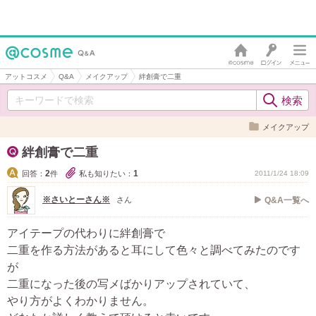
アットコスメ
Q&A
メイクアップ
絆創膏で二重
メイクアップ
絆創膏で二重
2
1
回答：
件
私も知りたい：
2011/1/24 18:09
※さいとーさん※
さん
Q&A一覧へ
アイテープの代わりに絆創膏で
二重を作る方法があると耳にして色々と調べてみたのです
が
二重になった後の写メばかりアップされていて、
やり方がよくわかりません。