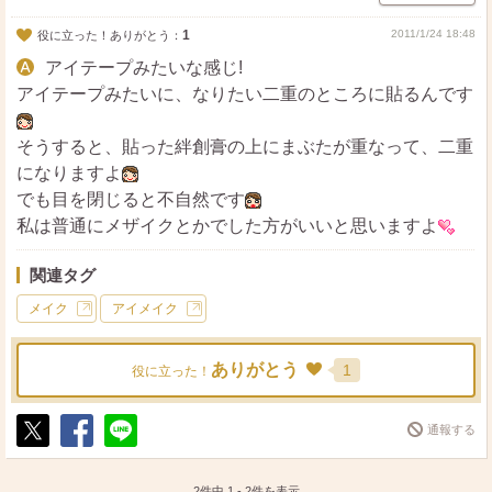
1
2011/1/24 18:48
役に立った！ありがとう：
アイテープみたいな感じ!
アイテープみたいに、なりたい二重のところに貼るんです
そうすると、貼った絆創膏の上にまぶたが重なって、二重
になりますよ
でも目を閉じると不自然です
私は普通にメザイクとかでした方がいいと思いますよ
関連タグ
メイク
アイメイク
ありがとう
1
役に立った！
通報する
ポ
シ
送
ス
ェ
る
ト
ア
2件中
1
-
2
件を表示