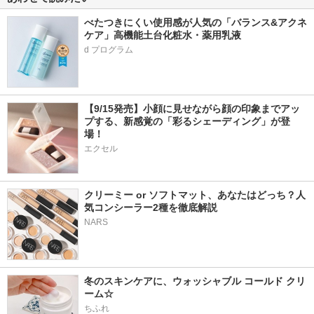
べたつきにくい使用感が人気の「バランス&アクネ
ケア」高機能土台化粧水・薬用乳液
【9/15発売】小顔に見せながら顔の印象までアッ
プする、新感覚の「彩るシェーディング」が登
場！
エクセル
クリーミー or ソフトマット、あなたはどっち？人
気コンシーラー2種を徹底解説
NARS
冬のスキンケアに、ウォッシャブル コールド クリ
ーム☆
ちふれ