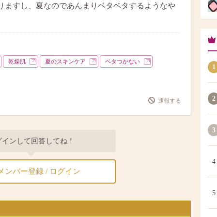
りますし、夏なのであんまりベタベタするようなや
乾燥肌
夏のスキンケア
ベタつかない
1
2
通報する
3
グインして回答してね！
4
メンバー登録 / ログイン
5