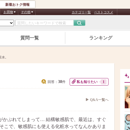
新着おトク情報
お買物
その他
カテゴリ一覧
ベストコスメ
質問一覧
ランキング
粧水。
38
回答：
件
私も知りたい
1
Q&A一覧へ
がかぶれてしまって… 結構敏感肌で、最近は、すぐ
 そこで、敏感肌にも使える化粧水ってなんかありま