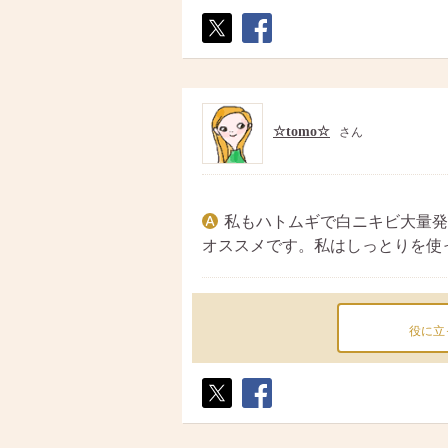
ポス
シェ
ト
ア
☆tomo☆
さん
私もハトムギで白ニキビ大量発
オススメです。私はしっとりを使
役に立
ポス
シェ
ト
ア