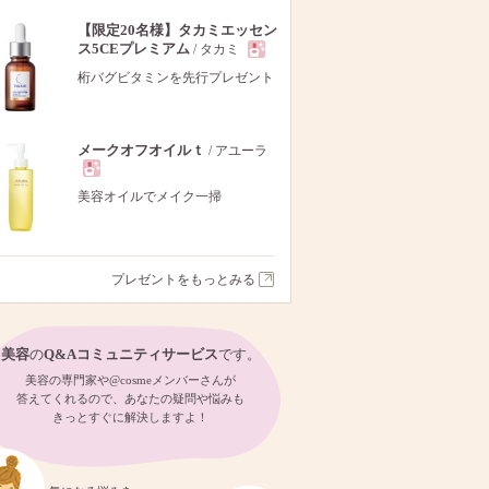
【限定20名様】タカミエッセン
ス5CEプレミアム
/ タカミ
現
桁バグビタミンを先行プレゼント
品
メークオフオイルｔ
/ アユーラ
現
美容オイルでメイク一掃
品
プレゼントをもっとみる
美容
の
Q&Aコミュニティサービス
です。
美容の専門家や@cosmeメンバーさんが
答えてくれるので、あなたの疑問や悩みも
きっとすぐに解決しますよ！