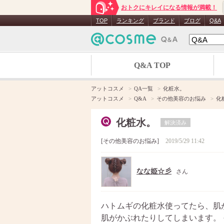
おトクにキレイになる情報が満載！
TOP
ランキング
ブランド
ブログ
Q&A
Q&A TOP
アットコスメ
QA一覧
化粧水。
アットコスメ
Q&A
その他美容のお悩み
化
化粧水。
解決済み
その他美容のお悩み
2019/5/29 11:42
なな姫☆彡
さん
ハトムギの化粧水使ってたら、肌
肌がかぶれたりしてしまいます。