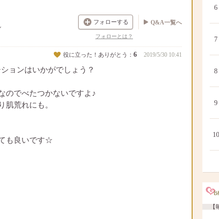
6
フォローする
Q&A一覧へ
ん
フォローとは？
7
6
役に立った！ありがとう：
2019/5/30 10:41
ーションはいかがでしょう？
8
なのでべたつかないですよ♪
9
り肌荒れにも。
1
ても良いです☆
【毎