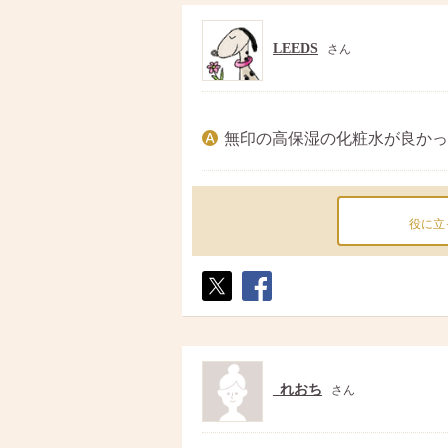
LEEDS
さん
無印の高保湿の化粧水が良かっ
役に立
ポス
シェ
ト
ア
_れおち
さん