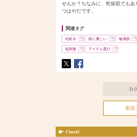
せんか？ちなみに、乾燥肌でもあ
つはやだです。
関連タグ
化粧水
肌に優しい
敏感肌
低刺激
アイテム選び
ポス
シェ
ト
ア
ロ
新規
Check!