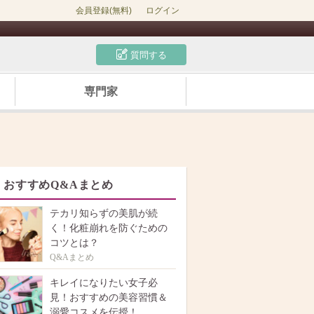
会員登録(無料)
ログイン
質問する
専門家
おすすめQ&Aまとめ
テカリ知らずの美肌が続
く！化粧崩れを防ぐための
コツとは？
Q&Aまとめ
キレイになりたい女子必
見！おすすめの美容習慣＆
溺愛コスメを伝授！