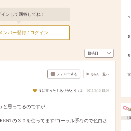
グインして回答してね！
7
メンバー登録 / ログイン
8
9
フォローする
Q&A一覧へ
1
3
役に立った！ありがとう：
2011/2/16 18:07
うと思ってるのですが
【毎
LAURENTの３０を使ってます!コーラル系なので色白さ