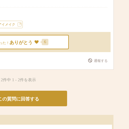
アイメイク
6
ありがとう
った！
通報する
2件中
1
-
2
件を表示
この質問に回答する