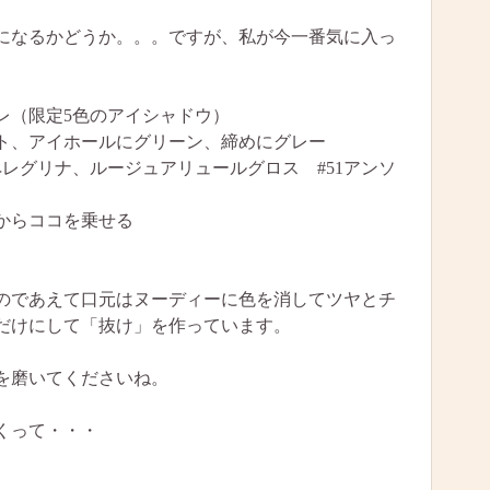
になるかどうか。。。ですが、私が今一番気に入っ
レ（限定5色のアイシャドウ）
ホールにグリーン、締めにグレー
ペレグリナ、ルージュアリュールグロス #51アンソ
ココを乗せる
のであえて口元はヌーディーに色を消してツヤとチ
だけにして「抜け」を作っています。
を磨いてくださいね。
くって・・・