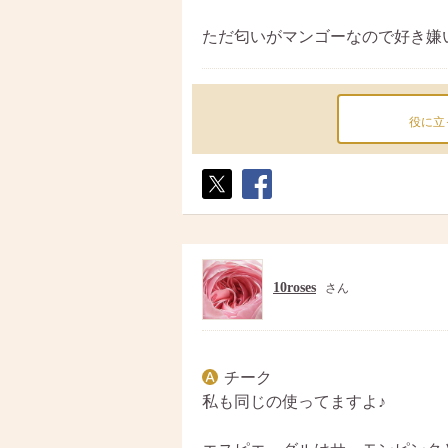
ただ匂いがマンゴーなので好き嫌
役に立
ポス
シェ
ト
ア
10roses
さん
チーク
私も同じの使ってますよ♪