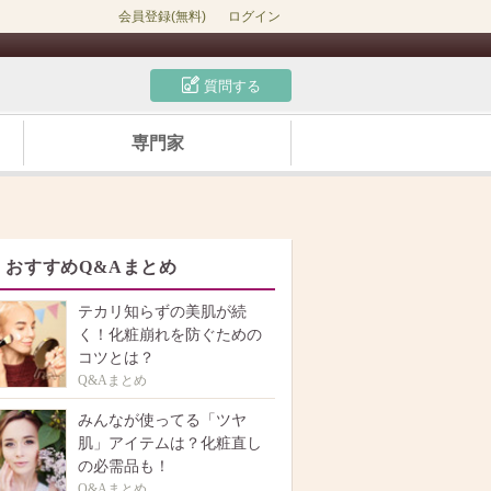
会員登録(無料)
ログイン
質問する
専門家
おすすめQ&Aまとめ
テカリ知らずの美肌が続
く！化粧崩れを防ぐための
コツとは？
Q&Aまとめ
みんなが使ってる「ツヤ
肌」アイテムは？化粧直し
の必需品も！
Q&Aまとめ