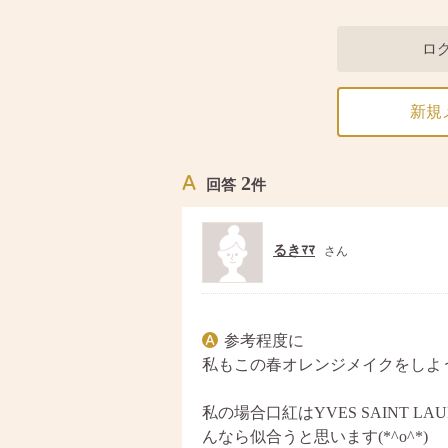
ト
ア
ロ
新規
2
回答
件
るきﾏﾏ
さん
参考程度に
私もこの春オレンジメイクをしよ
私の場合口紅はYVES SAINT 
んなら似合うと思います(*^o^*)