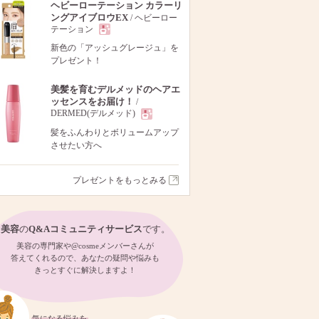
ヘビーローテーション カラーリ
ングアイブロウEX
/ ヘビーロー
テーション
現
新色の「アッシュグレージュ」を
プレゼント！
品
美髪を育むデルメッドのヘアエ
ッセンスをお届け！
/
DERMED(デルメッド)
現
髪をふんわりとボリュームアップ
させたい方へ
品
プレゼントをもっとみる
美容
の
Q&Aコミュニティサービス
です。
美容の専門家や@cosmeメンバーさんが
答えてくれるので、あなたの疑問や悩みも
きっとすぐに解決しますよ！
気になる悩みを