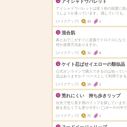
アイシャドウパレット
アイシャドウパレットは使う色の頻度に差
うしようか迷っています。 残していても
メイクアップ
43
1
混合肌
鼻とおでこがすぐに皮脂でドロドロになり
何か改善方法ありますか。
メイクアップ
32
0
ケイト忍ばせイエローの類似品
公式オンラインで購入できるのは知ってい
品はありますか？ ベースとして利用できる
メイクアップ
19
1
荒れにくい 持ち歩きリップ
出先で塗り直す用のリップを探しています。
鏡を見なくても塗りやすい ◯ポーチの中で
メイクアップ
71
1