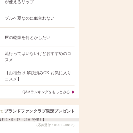
が使えるリップ
ブルベ夏なのに似合わない
唇の乾燥を何とかしたい
流行ってはいないけどおすすめのコ
スメ
【お福分け 解決済みOK お気に入り
0
コスメ】
Q&Aランキングをもっとみる
ブランドファンクラブ限定プレゼント
月 1・9・17・24日 開催！】
(応募受付：08/01～08/08)