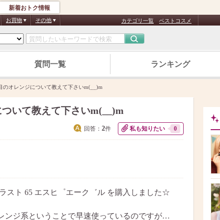
新着おトク情報
お買物
その他
カテゴリ一覧
ベストコスメ
質問一覧
ランキング
目のオレンジについて教えて下さいm(__)m
いて教えて下さいm(__)m
2
回答：
件
私も知りたい
0
スト 65 エスヒ゜エーク゛ル を購入しました☆
レンジ系ということで早速使っているのですが…