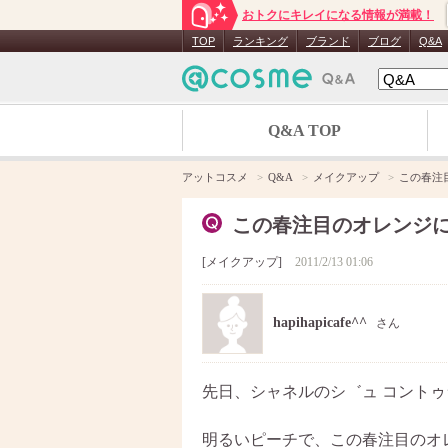
おトクにキレイになる情報が満載！
TOP
ランキング
ブランド
ブログ
Q&A
Q&A TOP
アットコスメ
Q&A
メイクアップ
この春注
この春注目のオレンジにつ
メイクアップ
2011/2/13 01:06
hapihapicafe^^
さん
先日、シャネルのシ゛ュ コントゥラ
明るいピーチで、この春注目のオ