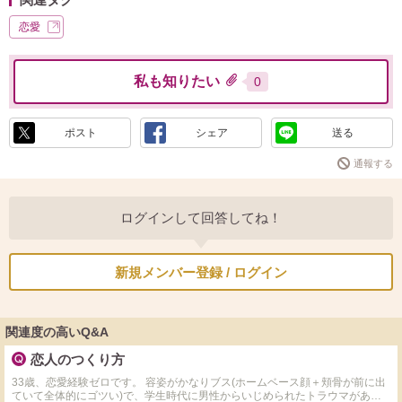
恋愛
私も知りたい
0
ポスト
シェア
送る
通報する
ログインして回答してね！
新規メンバー登録 / ログイン
関連度の高いQ&A
恋人のつくり方
33歳、恋愛経験ゼロです。 容姿がかなりブス(ホームベース顔＋頬骨が前に出
ていて全体的にゴツい)で、学生時代に男性からいじめられたトラウマがあり