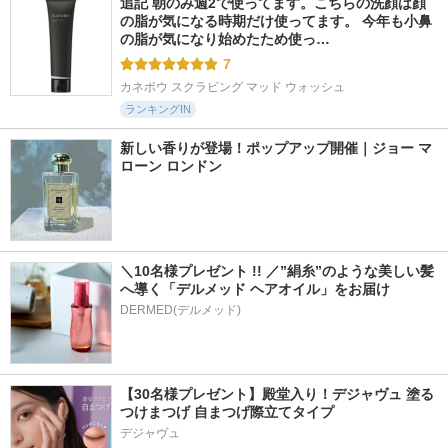
追記 朝のみ週2で使ってます。こちらの洗顔は顔
の脂が気になる時期だけ使ってます。 今年も小鼻
の脂が気になり始めたため使っ…
7
カネボウ スクラビング マッド ウォッシュ
ランキングIN
新しい香りが登場！ポップアップ開催｜ジョー マ
ローン ロンドン
＼10名様プレゼント !! ／”絹糸”のような美しい髪
へ導く「デルメッド ヘアオイル」をお届け
DERMED(デルメッド)
【30名様プレゼント】殿堂入り！デジャヴュ 塗る
つけまつげ 自まつげ際立てタイプ
デジャヴュ