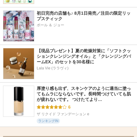
初日完売の店舗も♪ 8月1日発売／注目の限定リッ
プスティック
ポール ＆ ジョー
【現品プレゼント】夏の乾燥対策に「ソフトクッ
ションクレンジングオイル」と「クレンジングバ
ームEX」のセットを30名様に
Lala Vie (ララヴィ)
厚塗り感も出ず、スキンケアのように適当に塗っ
てもムラにならないです。長時間つけていても肌
が疲れないです。 つけたてより…
6
ザ リクイド ファンデーション e
ランキングIN