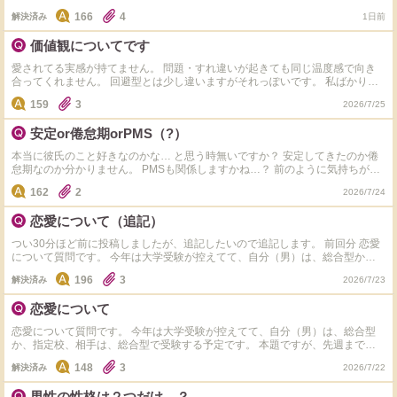
20代は恋愛しなくてもいいやといった感じだったんですけど…。 結婚する同
166
4
解決済み
1日前
級生が増えてきており人生経験として一度で良いから恋愛をしたいと思うよう
になってきました。 結婚願望に関してはこの人とならどんなに苦しいことや
価値観についてです
辛いことがあっても支え合っていけると思えたら結婚したい程度で絶対に結婚
したいというわけではないです。 職場には学生か既婚者か親と同世代(20歳以
愛されてる実感が持てません。 問題・すれ違いが起きても同じ温度感で向き
上年上)の男性しかいないので職場の人との恋愛は今のところ無理な上に、人
合ってくれません。 回避型とは少し違いますがそれっぽいです。 私ばかり真
脈もほとんどなく知人からの紹介も非現実的です。 社会人になってから同世
剣に向き合おうとして、相手も真剣に受け止めてくれる感じが無いのです。
代の男性との関わりがほとんどなかったので異性がいる空間に慣れようと思い
159
3
2026/7/25
なので 私への不安が無い というのも納得というか…（私ばかり色々伝えてる
時間のあるときはとにかく人の多い場所に行く・興味のあるイベントに参加す
から負担かけてない？私への不満があったら言ってねと話したら「負担じゃな
るなどしていますが…やはり出会いはありません。 SNS上では何度か告白さ
安定or倦怠期orPMS（?）
いよ。君への不満も無い。君がそのままでいてくれたらいいかな」と言われま
れたことがあるので性格に問題は無いと思っているのですが、とにかくブスす
した） 優しいのか無関心なのか… 本気で向き合ってくれる熱を感じませ
ぎて性格を知ってもらう以前といった感じです。 (ちなみにSNSで告白された
本当に彼氏のこと好きなのかな… と思う時無いですか？ 安定してきたのか倦
ん。。。 同棲の話を持ち出したのも彼氏なのに「住むならどこがいいかな」
ときは会って幻滅されるのが怖くて全て断りました) ブス専や容姿より中身重
怠期なのか分かりません。 PMSも関係しますかね…？ 前のように気持ちが上
「いつ頃がいいかな～」とか楽しんでいたのも私だけでした。 同棲の話にな
視の人と出会えることを信じてマッチングアプリをするべきでしょうか？ 結
がりません。 皆さんはこういう時ありますか？
ると口数が減り上の空。それ以降はパタッと話は出ず「将来が見えず不安」み
162
2
婚より恋愛がしたいという考え方なので結婚相談所はちょっと違う気がします
2026/7/24
たいに打ち明けると「ビックリさせちゃうと思ったから。不安にさせちゃって
し行動範囲を広げているとはいえこのまま出会いがない可能性もありますし、
たか～。もちろん結婚前提だよ」と。 でも「じゃあいつ頃にしようか」とか
何がベストなのか自分では分かりません…。
恋愛について（追記）
彼氏の本音は聞いていないです。 私も重い空気が苦手なので気持ちは分かり
ます。 でも自ら「こうしていきたい」「俺はこう思うけどどうしていきた
つい30分ほど前に投稿しましたが、追記したいので追記します。 前回分 恋愛
い？」みたいな事は言わないです（私が聞くと答えるがフワッとしていて信憑
について質問です。 今年は大学受験が控えてて、自分（男）は、総合型か、
性低い） 「嫌な思いさせちゃったか」「ごめんね」「これからは気を付ける
指定校、相手は、総合型で受験する予定です。 本題ですが、先週まで、テス
196
3
ね」とか同調はしてくれますが、問題解決力が無いんでしょうか。 これが価
解決済み
2026/7/23
ト週間だけでなく休日も時々電話したり、行事では写真一緒に撮ってくれたり
値観の違いですか？ 私ばかり真面目に向き合って一方通行というか なんだか
最近初めて2人でご飯誘ってくれて食べに行きました。 そしたら、その食べに
疲れてきました。
恋愛について
行った翌日から冷たくなり、今週帰り誘ってたら友達と約束してると帰ってく
れませんでした。 来週、また帰り誘うべきか、受験勉強にシフトしていくべ
恋愛について質問です。 今年は大学受験が控えてて、自分（男）は、総合型
きかどっちがいいと思いますか？ 受験にシフトしたらもしかしたら冷めるか
か、指定校、相手は、総合型で受験する予定です。 本題ですが、先週まで、
もしれないし、モチベもなくなるかもしれないですが 普段学校では全然話さ
テスト週間だけでなく休日も時々電話したり、行事では写真一緒に撮ってくれ
ないけどLINEだけは続いていましたが、先週から続きません 追記分 ご飯食べ
148
3
解決済み
2026/7/22
たり最近初めて2人でご飯誘ってくれて食べに行きました。 そしたら、その食
に行った時の自分の行動で悪かった所を挙げるとしたら、食べるスピードが遅
べに行った翌日から冷たくなり、今週帰り誘ってたら友達と約束してると帰っ
かった（相手に5分ぐらい待たせてしまった）、会話が続かなかった（いつも
男性の性格は２つだけ…？