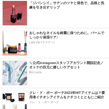
「ジバンシイ」サテンのツヤと発色で、品格と洗
練を引き出すリップ
おしゃれなネイルを綺麗に保つために。バームで
しっかり保湿ケア♪
Lala Vie (ララヴィ)
＼公式Instagramスタッフアカウント開設記念／
オトナの目元に嬉しいケアセット
Bio Lucia
クレ・ド・ポー ボーテ2023年HITアイテムは？愛
用者イチオシアイテムをクチコミとともにご紹介
クレ・ド・ポー ボーテ