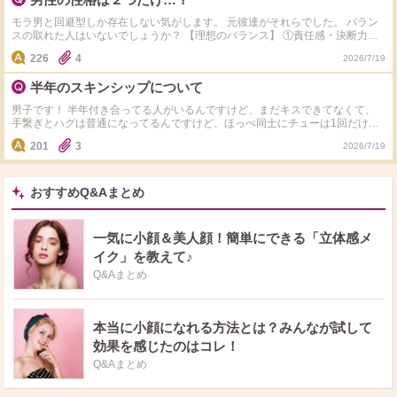
てくれませんでした。 来週、また帰り誘うべきか、受験勉強にシフトしてい
通り）、奢らなかった（相手が次のお店に行きたくてせっせと会計に進んだた
くべきかどっちがいいと思いますか？ 受験にシフトしたらもしかしたら冷め
め）､左利きがかっこいいと褒めた（相手は右利きで少し動揺してた）､次の約
モラ男と回避型しか存在しない気がします。 元彼達がそれらでした。 バラン
るかもしれないし、モチベもなくなるかもしれないですが 普段学校では全然
束をしなかったのが理由だと思います。 また、友達と約束してると言ってい
スの取れた人はいないでしょうか？ 【理想のバランス】 ①責任感・決断力・
話さないけどLINEだけは続いていましたが、先週から続きません 長文すいま
たのはお祭りに行っていて、これだけは全然冷たくなく、むっちゃ謝ってきま
リーダーシップ・メンタル強くて頼もしい ＋ ②動物にも優しい・人相から優
せん
226
4
した。 それで一年半片思いしてきて、ここでフェードアウトしたら悔いが残
2026/7/19
しそう・涙脆い・甘えん坊（かつての回避型みんなコレ） 理想的な割合は①②
りそうなので正直来週帰り誘ってフェードアウトしたいのが本音です。 どう
の順で4:6、3:7くらいで…（優しい大前提） ちなみに優しい人＝回避型多くな
思いますか？
半年のスキンシップについて
いですか？ 私だけですか…？泣
男子です！ 半年付き合ってる人がいるんですけど、まだキスできてなくて、
手繋ぎとハグは普通になってるんですけど、ほっぺ同士にチューは1回だけし
たことあるんですけど、なかなか言い出せなくて、女性も求めてますか？半年
201
3
2026/7/19
でしてくれないから冷めるとかありますか？
おすすめQ&Aまとめ
一気に小顔＆美人顔！簡単にできる「立体感メ
イク」を教えて♪
Q&Aまとめ
本当に小顔になれる方法とは？みんなが試して
効果を感じたのはコレ！
Q&Aまとめ