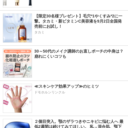
【限定30名様プレゼント】毛穴*1やくすみ*2に一
撃。タカミ・新ビタミンC美容液を9月2日全国発
売前にお試し！
タカミ
30～50代のメイク講師のお直しポーチの中身は？
崩れにくいコツも
≪スキンケア効果アップ≫のヒミツ
ドモホルンリンクル
２個目突入。顎のザラつきやニキビに悩む人へ 最
低2週間は続けてみてほしい。 私→混合肌、顎下