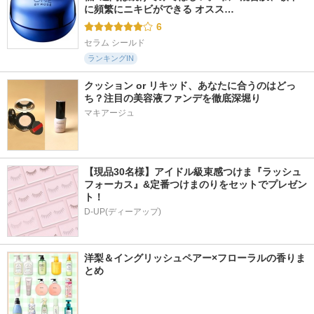
に頻繁にニキビができる オスス…
6
セラム シールド
ランキングIN
クッション or リキッド、あなたに合うのはどっ
ち？注目の美容液ファンデを徹底深堀り
マキアージュ
【現品30名様】アイドル級束感つけま『ラッシュ
フォーカス』&定番つけまのりをセットでプレゼン
ト！
D-UP(ディーアップ)
洋梨＆イングリッシュペアー×フローラルの香りま
とめ