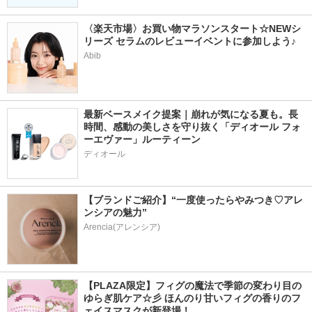
〈楽天市場〉お買い物マラソンスタート☆NEWシ
リーズ セラムのレビューイベントに参加しよう♪
Abib
最新ベースメイク提案｜崩れが気になる夏も。長
時間、感動の美しさを守り抜く「ディオール フォ
ーエヴァー」ルーティーン
ディオール
【ブランドご紹介】“一度使ったらやみつき♡アレ
ンシアの魅力”
Arencia(アレンシア)
【PLAZA限定】フィグの魔法で季節の変わり目の
ゆらぎ肌ケア☆彡 ほんのり甘いフィグの香りのフ
ェイスマスクが新登場！