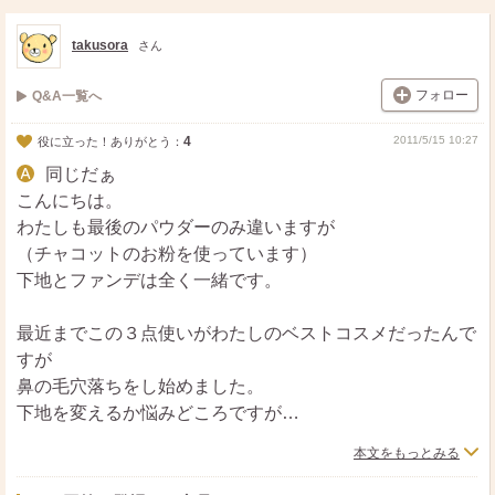
takusora
さん
フォロー
Q&A一覧へ
4
2011/5/15 10:27
役に立った！ありがとう：
同じだぁ
こんにちは。
わたしも最後のパウダーのみ違いますが
（チャコットのお粉を使っています）
下地とファンデは全く一緒です。
最近までこの３点使いがわたしのベストコスメだったんで
すが
鼻の毛穴落ちをし始めました。
下地を変えるか悩みどころですが
今のところはスキンケアの保湿を心がけて
本文をもっとみる
どうにかなるレベルです。