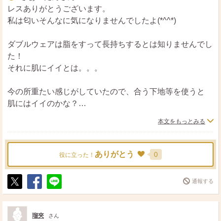
レスありがとうございます。
私は匂いそんなに気になりませんでしたよ(*^^*)
ダブルウェアは脂をすって長持ちするとは知りませんでし
た！
それに肌にイイとは。。。
今の所重たい感じがしていたので、合う下地等を使うと
肌にはイイのかな？
本文をもっとみる
これからの時期汗で化粧崩れが気になるので、
ダブルウェアを上手く愛用して夏をのりきりたいです。
ありがとう
0
役に立った！
通報する
ポ
シ
送
ス
ェ
る
ト
ア
瑠夾
さん