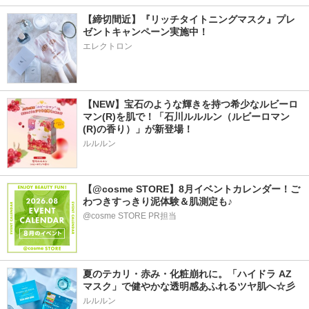
【締切間近】『リッチタイトニングマスク』プレ
ゼントキャンペーン実施中！
エレクトロン
【NEW】宝石のような輝きを持つ希少なルビーロ
マン(R)を肌で！「石川ルルルン（ルビーロマン
(R)の香り）」が新登場！
ルルルン
【@cosme STORE】8月イベントカレンダー！ご
わつきすっきり泥体験＆肌測定も♪
@cosme STORE PR担当
夏のテカリ・赤み・化粧崩れに。「ハイドラ AZ 
マスク」で健やかな透明感あふれるツヤ肌へ☆彡
ルルルン