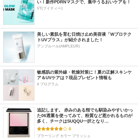
い！新作PDRNマスクで、集中うるおいケアを！
VT(ブイティー)
美しい素肌を育む日焼け止め美容液「Wプロテク
トUVプラス」が紹介されました！
アンプルール(AMPLEUR)
敏感肌の紫外線・乾燥対策に！夏の正解スキンケ
ア＆UVケアは？現品プレゼント情報も
d プログラム
追記します。 赤みのある頬でも馴染みやすいかっ
た06透重を使ってみて、粉質など惹かれるものが
多く、チークはSUQQU一択となり…
6
ブラーリング カラー ブラッシュ