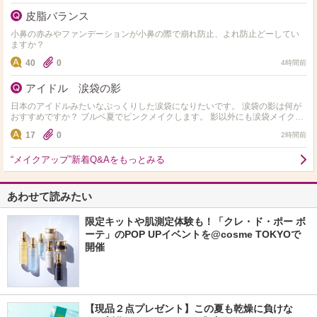
皮脂バランス
小鼻の赤みやファンデーションが小鼻の際で崩れ防止、よれ防止どーしてい
ますか？
40
0
4時間前
アイドル 涙袋の影
日本のアイドルみたいなぷっくりした涙袋になりたいです。 涙袋の影は何が
おすすめですか？ ブルベ夏でピンクメイクします。 影以外にも涙袋メイクの
おすすめがあったら教えてください! プチプラが…
17
0
2時間前
“メイクアップ”新着Q&Aをもっとみる
あわせて読みたい
限定キットや肌測定体験も！「クレ・ド・ポー ボ
ーテ」のPOP UPイベントを@cosme TOKYOで
開催
【現品２点プレゼント】この夏も乾燥に負けな