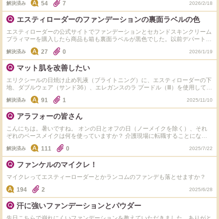
54
7
解決済み
2026/2/18
うとうトレンドにのってしまったか…と少し残念な気持ちです。 ファンデに
はある程度のカバー力を求めていて、仕上がりはセミマット、上からハイライ
エスティローダーのファンデーションの裏面ラベルの色
トを使ってツヤ感を出すのが好きなのですが、私のようなタイプの方はいらっ
しゃいますか？ 今はランコムタンイドルを使っていますが、この商品までツ
エスティローダーの公式サイトでファンデーションとセカンドスキンクリーム
ヤ感素肌感に全振りしたら嫌だなと思っています。
プラィマーを購入したら商品も箱も裏面ラベルが黒色でした。以前デパートで
ダブルウェアを購入した時は金色ラベルでした。 エスティローダー公式サイ
27
0
解決済み
2026/1/19
ト通販とデパートの直営店では商品が違うのでしょうか？ それとも黒色ラベ
ルに変わったのでしょうか？ どなたかご存知でしたら教えて頂きたいです。
マット肌を改善したい
エリクシールの日焼け止め乳液（ブライトニング）に、エスティローダーの下
地、ダブルウェア（サンド36）、エレガンスのラ プードル（Ⅲ）を使用してい
ます。 夏は良かったのですが、マットすぎて潤いが欲しくなってきました。
91
1
解決済み
2025/11/10
何を変えたらいいと思いますか？エスティの下地が結構パサパサするのです
が、ファンデもパウダーも黄色味が強いので調整の意味もあって使わざるをえ
アラフォーの皆さん
ない状態です。 エナモルのハイライトを持っていますが上手につけられなく
て使っていません。 イエベ秋、頬にクレーターがありオレンジ肌なので艶は
こんにちは。暑いですね。 オンの日とオフの日（ノーメイクを除く）、それ
苦手です。 アドバイス頂けますと幸いです。
ぞれのベースメイクは何を使っていますか？ 介護現場に転職することになり
まして、常時マスク着用だし、朝早いし、入浴等あるし、Diorやダブルウェア
111
0
解決済み
2025/7/22
じゃなくてもよいかなとインテグレートに変えてみたら、若い時は違和感なか
ったのですがとっても似合わなかったです・・・(^^; やりがいある仕事です
ファンケルのマイクレ！
が、通勤も徒歩になり、メイクのモチベーション下がり気味なので、参考にさ
せて下さい。
マイクレってエスティーローダーとかランコムのファンデも落とせますか？
194
2
2025/6/28
汗に強いファンデーションとパウダー
先日こちらで崩れにくいファンデーションを教えていただきました。ありがと