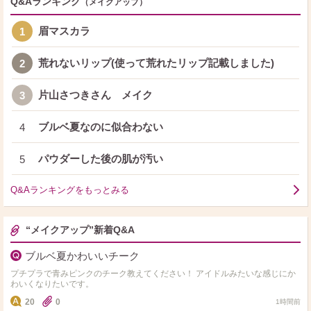
Q&Aランキング
（メイクアップ）
眉マスカラ
1
荒れないリップ(使って荒れたリップ記載しました)
2
片山さつきさん メイク
3
ブルベ夏なのに似合わない
4
パウダーした後の肌が汚い
5
Q&Aランキングをもっとみる
“メイクアップ”新着Q&A
ブルベ夏かわいいチーク
プチプラで青みピンクのチーク教えてください！ アイドルみたいな感じにか
わいくなりたいです。
20
0
1時間前