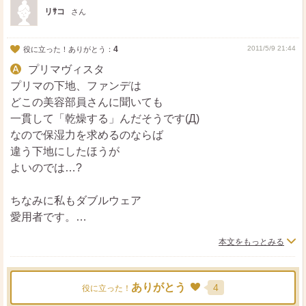
ト
ア
リｻコ
さん
4
2011/5/9 21:44
役に立った！ありがとう：
プリマヴィスタ
プリマの下地、ファンデは
どこの美容部員さんに聞いても
一貫して「乾燥する」んだそうです(Д)
なので保湿力を求めるのならば
違う下地にしたほうが
よいのでは…?
ちなみに私もダブルウェア
愛用者です。
私はPAUL&JOEの化粧下地と
本文をもっとみる
いっしょに使っていますが
カバー力も抜群に発揮され、
崩れにくさも抜群で
ありがとう
4
役に立った！
いいですよ^^!