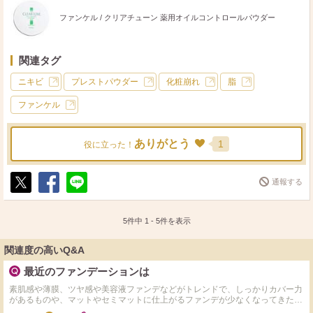
ファンケル / クリアチューン 薬用オイルコントロールパウダー
関連タグ
ニキビ
プレストパウダー
化粧崩れ
脂
ファンケル
ありがとう
1
役に立った！
通報する
ポ
シ
送
ス
ェ
る
ト
ア
5件中
1
-
5
件を表示
関連度の高いQ&A
最近のファンデーションは
素肌感や薄膜、ツヤ感や美容液ファンデなどがトレンドで、しっかりカバー力
があるものや、マットやセミマットに仕上がるファンデが少なくなってきたと
感じています。 エスティローダーのダブルウェアもリニューアルに伴い、と