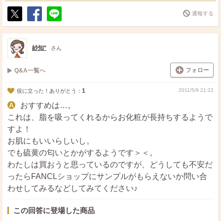
通報する
ポ
シ
送
ス
ェ
る
ト
ア
紗知*
さん
フォロー
Q&A一覧へ
1
2011/5/9 21:22
役に立った！ありがとう：
おすすめは…。
これは、脂を吸ってくれるからお化粧が長持ちするようで
すよ！
お肌にもいいらしいし。
でも硫黄の匂いとかがするようです＞＜。
わたしは買おうと思っているのですが、どうしても不安だ
ったらFANCLショップにサンプルがもらえないか問い合
わせしてみるなどしてみてください♪
この回答に登場した商品