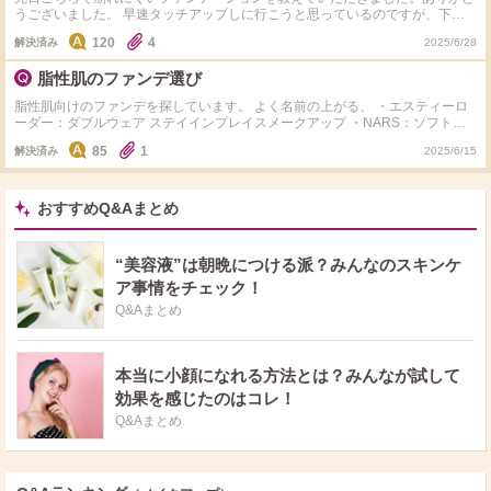
うございました。 早速タッチアップしに行こうと思っているのですが、下記3
社でおすすめがあれば教えていただきたいです。 ・エスティローダー ・ラン
120
4
解決済み
2025/6/28
コム ・サンローラン 私は乾燥肌で鼻の周りだけ脂っぽくなり、汗もかきやす
いので鼻の周りだけファンデが崩れることが多いです。 下地はマキアージュ
脂性肌のファンデ選び
かプリマヴィスタにしようと考えています。 また、リキッドの上にパウダー
も使用したいのでパウダーのおすすめも教えていただけたら嬉しいです。
脂性肌向けのファンデを探しています。 よく名前の上がる、 ・エスティーロ
ーダー：ダブルウェア ステイインプレイスメークアップ ・NARS：ソフトマ
ットコンプリートファンデーション ・コスメデコルテ：ゼンウェアフルイド
85
1
解決済み
2025/6/15
・ランコム：タンイドルウルトラウェアリキッド ・シュウウエムラ：アンリ
ミテッドラスティングフルイド の中で試そうと思っています。 もう少し絞り
込みたいのでおすすめをぜひ教えて下さい！ もし良ければ使われた感想も教
えていただけると嬉しいです。 ちなみに、 ・時間が経つとドロドロテカテカ
おすすめQ&Aまとめ
になる脂性肌 ・仕事で一日中マスク生活 ・化粧直しができない ・シミが多い
のでカバー力が欲しい という状況です。 どうぞよろしくお願いします。
“美容液”は朝晩につける派？みんなのスキンケ
ア事情をチェック！
Q&Aまとめ
本当に小顔になれる方法とは？みんなが試して
効果を感じたのはコレ！
Q&Aまとめ