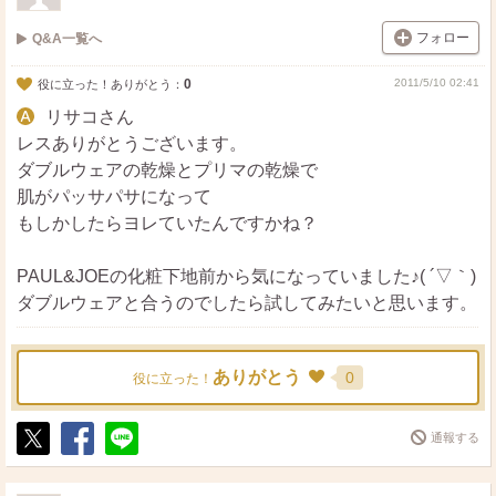
フォロー
Q&A一覧へ
0
2011/5/10 02:41
役に立った！ありがとう：
リサコさん
レスありがとうございます。
ダブルウェアの乾燥とプリマの乾燥で
肌がパッサパサになって
もしかしたらヨレていたんですかね？
PAUL&JOEの化粧下地前から気になっていました♪( ´▽｀)
ダブルウェアと合うのでしたら試してみたいと思います。
ありがとう
0
役に立った！
通報する
ポ
シ
送
ス
ェ
る