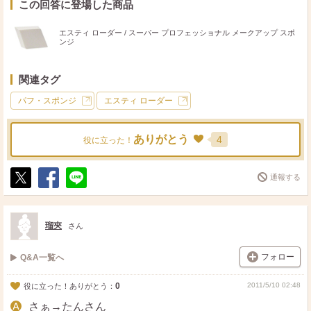
この回答に登場した商品
スポンジはエスティローダーのを使っていますか？
仕上がりが全然違いますよ。
エスティ ローダー / スーパー プロフェッショナル メークアップ スポ
ンジ
わたしはファンデを指で８割くらいつけた後
スポンジで伸ばしています。
関連タグ
ここであまり叩いちゃうとよれる気がします。
パフ・スポンジ
エスティ ローダー
ありがとう
4
役に立った！
通報する
ポ
シ
送
ス
ェ
る
ト
ア
瑠夾
さん
フォロー
Q&A一覧へ
0
2011/5/10 02:48
役に立った！ありがとう：
さぁ→たんさん