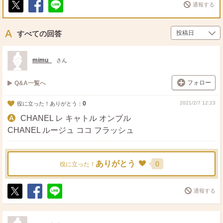
通報する
ポ
シ
送
ス
ェ
る
ト
ア
すべての回答
mimu_
さん
フォロー
Q&A一覧へ
0
2021/2/7 12:23
役に立った！ありがとう：
CHANEL レ キャトル オンブル
CHANEL ルージュ ココ フラッシュ
ありがとう
0
役に立った！
通報する
ポ
シ
送
ス
ェ
る
ト
ア