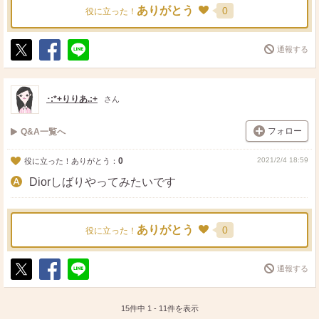
ありがとう
0
役に立った！
通報する
ポ
シ
送
ス
ェ
る
ト
ア
･:*+りりあ.:+
さん
フォロー
Q&A一覧へ
0
2021/2/4 18:59
役に立った！ありがとう：
Diorしばりやってみたいです
ありがとう
0
役に立った！
通報する
ポ
シ
送
ス
ェ
る
ト
ア
15件中
1
-
11
件を表示