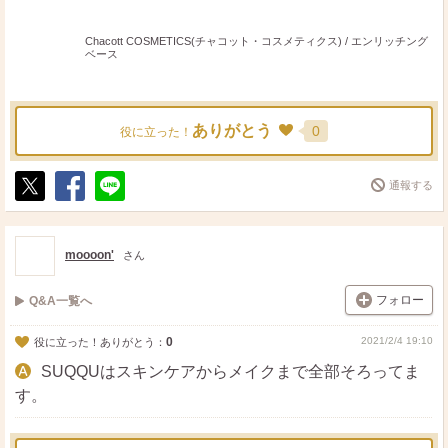
Chacott COSMETICS(チャコット・コスメティクス) / エンリッチング
ベース
ありがとう
0
役に立った！
通報する
ポ
シ
送
ス
ェ
る
ト
ア
moooon'
さん
フォロー
Q&A一覧へ
0
2021/2/4 19:10
役に立った！ありがとう：
SUQQUはスキンケアからメイクまで全部そろってま
す。