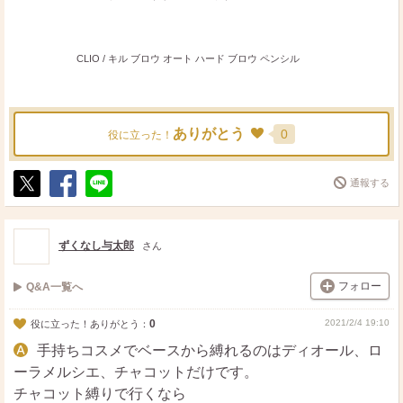
CLIO / キル ブロウ オート ハード ブロウ ペンシル
ありがとう
0
役に立った！
通報する
ポ
シ
送
ス
ェ
る
ト
ア
ずくなし与太郎
さん
フォロー
Q&A一覧へ
0
2021/2/4 19:10
役に立った！ありがとう：
手持ちコスメでベースから縛れるのはディオール、ロ
ーラメルシエ、チャコットだけです。
チャコット縛りで行くなら