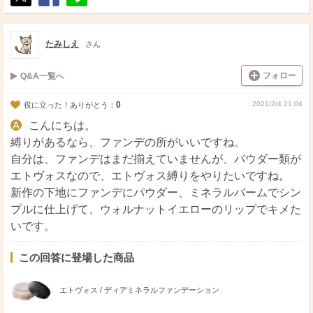
ポ
シ
送
ス
ェ
る
ト
ア
たみしえ
さん
フォロー
Q&A一覧へ
0
2021/2/4 21:04
役に立った！ありがとう：
こんにちは。
縛りがあるなら、ファンデの所がいいですね。
自分は、ファンデはまだ揃えていませんが、パウダー類が
エトヴォスなので、エトヴォス縛りをやりたいですね。
新作の下地にファンデにパウダー、ミネラルバームでシン
プルに仕上げて、ウォルナットイエローのリップでキメた
いです。
この回答に登場した商品
エトヴォス / ディアミネラルファンデーション