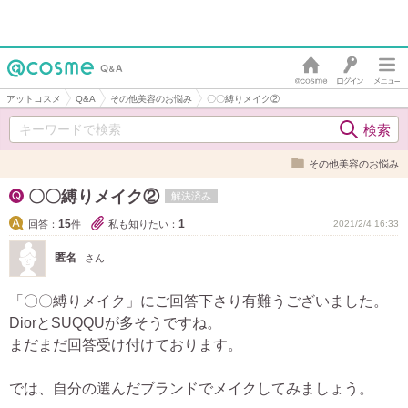
アットコスメ
Q&A
その他美容のお悩み
〇〇縛りメイク②
その他美容のお悩み
〇〇縛りメイク②
解決済み
15
1
回答：
件
私も知りたい：
2021/2/4 16:33
匿名
さん
「〇〇縛りメイク」にご回答下さり有難うございました。
DiorとSUQQUが多そうですね。
まだまだ回答受け付けております。
では、自分の選んだブランドでメイクしてみましょう。