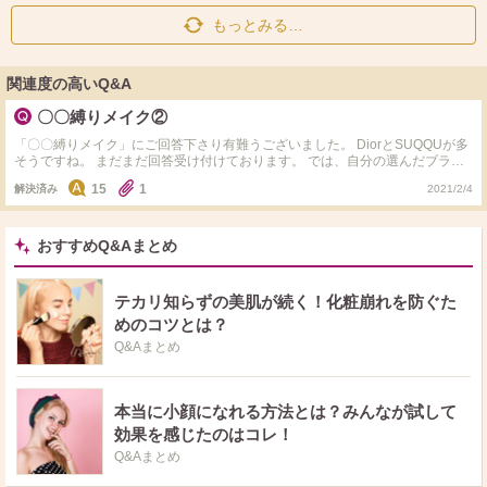
もっとみる…
関連度の高いQ&A
〇〇縛りメイク②
「〇〇縛りメイク」にご回答下さり有難うございました。 DiorとSUQQUが多
そうですね。 まだまだ回答受け付けております。 では、自分の選んだブラン
ドでメイクしてみましょう。 こちらの質問では、〇〇縛りでバーチャルメイ
15
1
解決済み
2021/2/4
クをするかのようにベースやポイントメイクを商品名や品番をあげてお教え下
さい。(廃盤のものでも結構です) 商品タグもつけていただけますと嬉しいで
す。 2つの質問とも解決済後も回答してくださって構いませんので、ゆっくり
楽しんでいただけましたら幸いです。
おすすめQ&Aまとめ
テカリ知らずの美肌が続く！化粧崩れを防ぐた
めのコツとは？
Q&Aまとめ
本当に小顔になれる方法とは？みんなが試して
効果を感じたのはコレ！
Q&Aまとめ