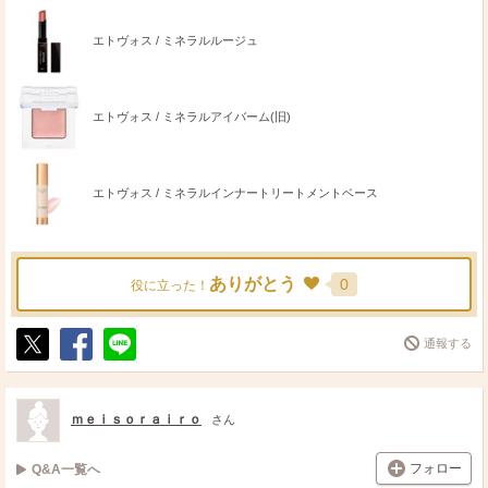
エトヴォス / ミネラルルージュ
エトヴォス / ミネラルアイバーム(旧)
エトヴォス / ミネラルインナートリートメントベース
ありがとう
0
役に立った！
通報する
ポ
シ
送
ス
ェ
る
ト
ア
ｍｅｉｓｏｒａｉｒｏ
さん
フォロー
Q&A一覧へ