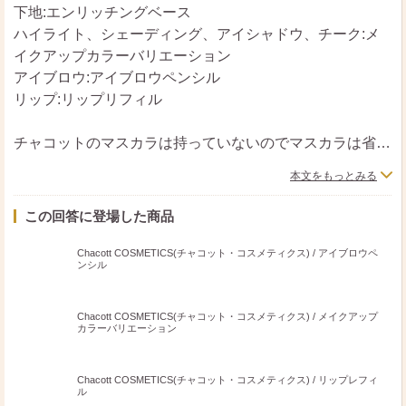
下地:エンリッチングベース
ハイライト、シェーディング、アイシャドウ、チーク:メ
イクアップカラーバリエーション
アイブロウ:アイブロウペンシル
リップ:リップリフィル
チャコットのマスカラは持っていないのでマスカラは省略
します。
本文をもっとみる
下地のエンリッチングベースは程良いカバー力があり、パ
ウダーなしでもいい感じの質感に整いますので時短に最適
この回答に登場した商品
です。
またメイクアップカラーバリエーションは発色と色持ちが
Chacott COSMETICS(チャコット・コスメティクス) / アイブロウペ
ンシル
良く、カラーバリエーションも豊富なのでかなり自由度が
高いです。
チャコット大好きです。
Chacott COSMETICS(チャコット・コスメティクス) / メイクアップ
カラーバリエーション
Chacott COSMETICS(チャコット・コスメティクス) / リップレフィ
ル