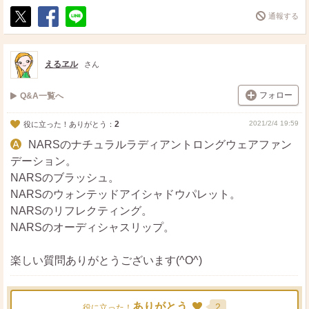
通報する
ポ
シ
送
ス
ェ
る
ト
ア
えるヱル
さん
フォロー
Q&A一覧へ
2
2021/2/4 19:59
役に立った！ありがとう：
NARSのナチュラルラディアントロングウェアファン
デーション。
NARSのブラッシュ。
NARSのウォンテッドアイシャドウパレット。
NARSのリフレクティング。
NARSのオーディシャスリップ。
楽しい質問ありがとうございます(^O^)
ありがとう
2
役に立った！