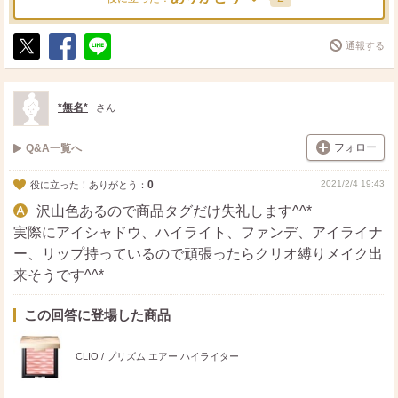
通報する
ポ
シ
送
ス
ェ
る
ト
ア
*無名*
さん
フォロー
Q&A一覧へ
0
2021/2/4 19:43
役に立った！ありがとう：
沢山色あるので商品タグだけ失礼します^^*
実際にアイシャドウ、ハイライト、ファンデ、アイライナ
ー、リップ持っているので頑張ったらクリオ縛りメイク出
来そうです^^*
この回答に登場した商品
CLIO / プリズム エアー ハイライター