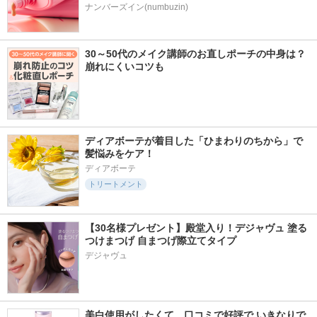
ナンバーズイン(numbuzin)
30～50代のメイク講師のお直しポーチの中身は？
崩れにくいコツも
ディアボーテが着目した「ひまわりのちから」で
髪悩みをケア！
ディアボーテ
トリートメント
【30名様プレゼント】殿堂入り！デジャヴュ 塗る
つけまつげ 自まつげ際立てタイプ
デジャヴュ
美白使用がしたくて、口コミで好評で いきなりで