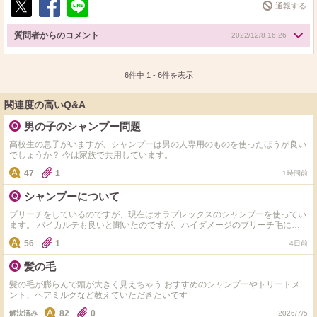
通報する
ポ
シ
送
ス
ェ
る
質問者からのコメント
2022/12/8 16:26
ト
ア
6件中
1
-
6
件を表示
関連度の高いQ&A
男の子のシャンプー問題
高校生の息子がいますが、シャンプーは男の人専用のものを使ったほうが良い
でしょうか？ 今は家族で共用しています。
47
1
1時間前
シャンプーについて
ブリーチをしているのですが、現在はオラプレックスのシャンプーを使ってい
ます。 バイカルテも良いと聞いたのですが、ハイダメージのブリーチ毛に使
っても大丈夫なのでしょうか？ また、ブリーチをしてからすごく広がるよう
56
1
4日前
になってしまいました。 どなたか対処法が分かる方は教えて頂きたいです。
髪の毛
髪の毛が膨らんで頭が大きく見えちゃう おすすめのシャンプーやトリートメ
ント、ヘアミルクなど教えていただきたいです
82
0
解決済み
2026/7/5