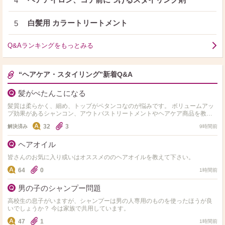
4
白髪用 カラートリートメント
5
Q&Aランキングをもっとみる
“ヘアケア・スタイリング”新着Q&A
髪がぺたんこになる
髪質は柔らかく、細め、トップがペタンコなのが悩みです。 ボリュームアッ
プ効果があるシャンコン、アウトバストリートメントやヘアケア商品を教え
て下さい。 価格は問いません！長さはセミロングです。 …
32
3
解決済み
9時間前
ヘアオイル
皆さんのお気に入り或いはオススメののヘアオイルを教えて下さい。
64
0
1時間前
男の子のシャンプー問題
高校生の息子がいますが、シャンプーは男の人専用のものを使ったほうが良
いでしょうか？ 今は家族で共用しています。
47
1
1時間前