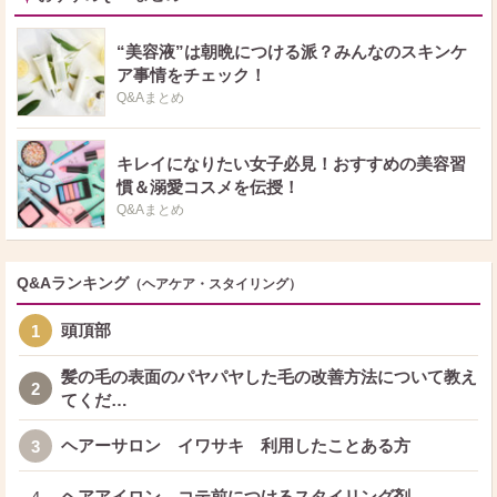
“美容液”は朝晩につける派？みんなのスキンケ
ア事情をチェック！
Q&Aまとめ
キレイになりたい女子必見！おすすめの美容習
慣＆溺愛コスメを伝授！
Q&Aまとめ
Q&Aランキング
（ヘアケア・スタイリング）
頭頂部
1
髪の毛の表面のパヤパヤした毛の改善方法について教え
2
てくだ…
ヘアーサロン イワサキ 利用したことある方
3
ヘアアイロン、コテ前につけるスタイリング剤