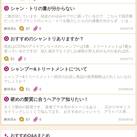
シャン・トリの量が分からない
ご無沙汰しています。頭皮のかゆみやフケに困っているので、こちらで高評価
だったカウブランドのシャン・トリを購入したものの適量が分からず、いま、
シャンプーは500円玉位、トリートメントは2.5cmにして2週間位使っています
47
0
解決済み
2026/7/5
が、フケ・かゆみ共に健在です(涙) 私の髪は硬くて太くて多毛のベリーショー
ト。どなたか使用中の方から適量に関するアドバイスを、お願いいたします！
おすすめのシャントリありますか？
現在はCOTAのアイケアシリーズのシャンプーは5番、トリートメントは7番を
使っているのですが、似た成分でもう少しお値段が抑えめのものがあれば試し
てみたいと思ってます！ おすすめがあれば教えてもらえると嬉しいです！
91
3
2026/7/1
シャンプー&トリートメントについて
シャンプー&トリートメント一回分のお試し商品の使用期限はどれくらいなの
でしょうか？
51
4
解決済み
2026/6/20
硬めの髪質に合うヘアケア知りたい！
太くて硬めの髪質です。 産後でアホ毛やダメージもあり、、 広がりやすくス
タイリングしにくくて悩んでます。 おすすめのシャントリ、アウトバス用品
あればぜひ教えてくださいっ
67
4
解決済み
2026/6/19
おすすめQ&Aまとめ