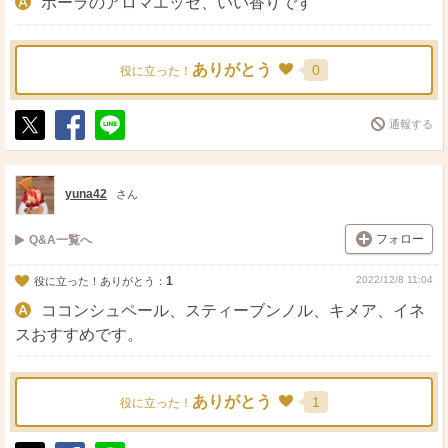
ポーラのアロマエッセ、いい香りです
ありがとう
0
役に立った！
通報する
ポ
シ
送
ス
ェ
る
ト
ア
yuna42
さん
フォロー
Q&A一覧へ
1
2022/12/8 11:04
役に立った！ありがとう：
ココンシュペール、スティーブンノル、キメア、イネ
スおすすめです。
ありがとう
1
役に立った！