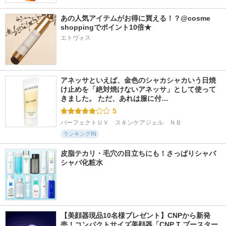
あの人気アイテムがお得に買える！？@cosme 
shoppingでポイント10倍★
エトヴォス
アネッサといえば、金色のシャカシャカいう日焼
け止めを「絶対焼けないアネッサ」として使って
きました。 ただ、あれは服に付…
5
パーフェクトＵＶ　スキンケアジェル　ＮＢ
ランキングIN
皮脂テカリ・毛穴の目立ちにも！さっぱりシャバ
シャバ化粧水
【美顔器現品10名様プレゼント】CNPから新発
売！コンパクトサイズ美顔器「CNP T ブースター 