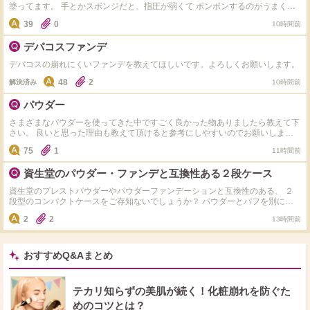
塗ってます。 手とかスポンジだと、指圧が弱くて ポンポンするのがうまくで
きなくて… そこで、BBクリームも歯ブラシ型のブラシを使いたいのですが、
39
0
10時間前
もうひとつ欲しくて、オススメのブラシ教えてください……
デパコスファンデ
デパコスの崩れにくいファンデを教えてほしいです。よろしくお願いします。
48
2
解決済み
10時間前
パウダー
さまざまなパウダーを使ってきた中ですごく良かった物ありましたら教えて下
さい。 良いと思った理由も教えて頂けると参考にしやすいのでお願いしま
す。 気になっているのはゲランのパウダーです。
75
1
11時間前
資生堂のパウダー・ファンデと互換性ある２段ケース
資生堂のプレストパウダーやパウダーファンデーションと互換性のある、 ２
段型のコンパクトケースをご存知ないでしょうか？ パウダーとパフを別に置
けて、小さいサイズが良いです。 マキアージュのコンパクト型以外にもご存
2
2
13時間前
知のケースがありましたら、 色々教えていただきたいです！
おすすめQ&Aまとめ
テカリ知らずの美肌が続く！化粧崩れを防ぐた
めのコツとは？