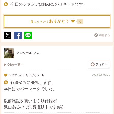
今日のファンデはNARSのリキッドです！
ありがとう
0
役に立った！
通報する
ポ
シ
送
ス
ェ
る
ト
ア
メンタール
さん
フォロー
Q&A一覧へ
6
2023/2/6 00:29
役に立った！ありがとう：
解決済みに失礼します。
本日はカバーマークでした。
以前雑誌を買いまくり付録が
沢山あるので消費活動中です(笑)