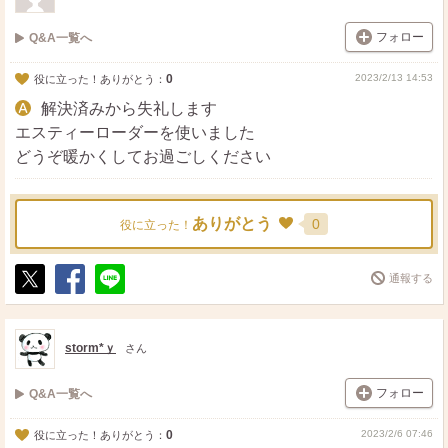
フォロー
Q&A一覧へ
0
2023/2/13 14:53
役に立った！ありがとう：
解決済みから失礼します
エスティーローダーを使いました
どうぞ暖かくしてお過ごしください
ありがとう
0
役に立った！
通報する
ポ
シ
送
ス
ェ
る
ト
ア
storm*ｙ
さん
フォロー
Q&A一覧へ
0
2023/2/6 07:46
役に立った！ありがとう：