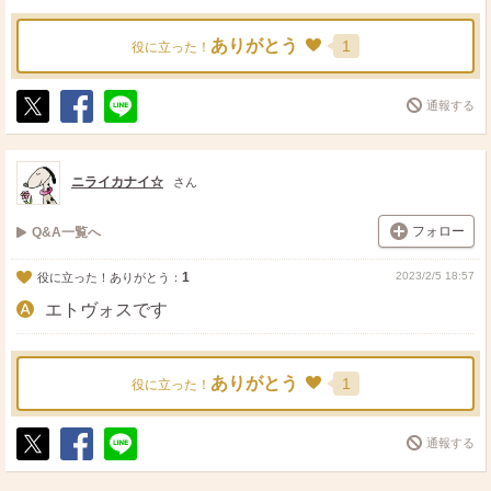
ありがとう
1
役に立った！
通報する
ポ
シ
送
ス
ェ
る
ト
ア
ニライカナイ☆
さん
フォロー
Q&A一覧へ
1
2023/2/5 18:57
役に立った！ありがとう：
エトヴォスです
ありがとう
1
役に立った！
通報する
ポ
シ
送
ス
ェ
る