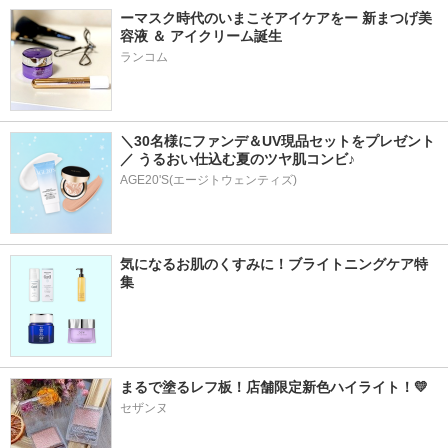
ーマスク時代のいまこそアイケアをー 新まつげ美
容液 ＆ アイクリーム誕生
ランコム
＼30名様にファンデ＆UV現品セットをプレゼント
／ うるおい仕込む夏のツヤ肌コンビ♪
AGE20'S(エージトウェンティズ)
気になるお肌のくすみに！ブライトニングケア特
集
まるで塗るレフ板！店舗限定新色ハイライト！💛
セザンヌ