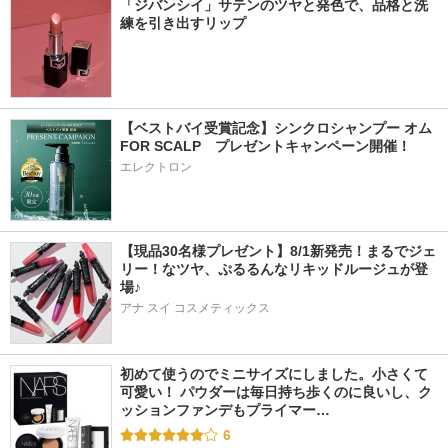
「ジバンシイ」サテンのツヤと発色で、品格と洗
練を引き出すリップ
【ベストバイ受賞記念】シンクロシャンプー オム 
FOR SCALP　プレゼントキャンペーン開催！
エレクトロン
【現品30名様プレゼント】8/1新発売！まるでジェ
リー！なツヤ、ぷるるんなリキッドルージュが登
場♪
アナ スイ コスメティックス
初めて使うのでミニサイズにしました。小さくて
可愛い！ パウダーは毎日持ち歩くのに良いし、ク
ッションファンデもプライマー…
6