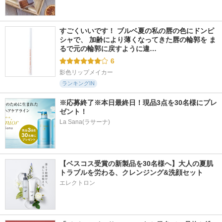
すごくいいです！ ブルベ夏の私の唇の色にドンピ
シャで、 加齢により薄くなってきた唇の輪郭を ま
るで元の輪郭に戻すように違…
6
影色リップメイカー
ランキングIN
※応募終了※本日最終日！現品3点を30名様にプレ
ゼント！
La Sana(ラサーナ)
【ベスコス受賞の新製品を30名様へ】大人の夏肌
トラブルを労わる、クレンジング&洗顔セット
エレクトロン