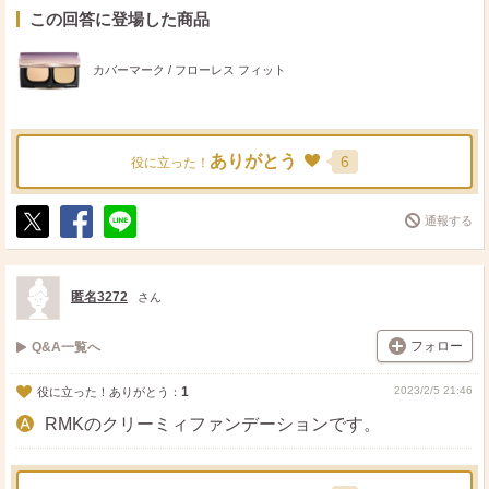
この回答に登場した商品
カバーマーク / フローレス フィット
ありがとう
6
役に立った！
通報する
ポ
シ
送
ス
ェ
る
ト
ア
匿名3272
さん
フォロー
Q&A一覧へ
1
2023/2/5 21:46
役に立った！ありがとう：
RMKのクリーミィファンデーションです。