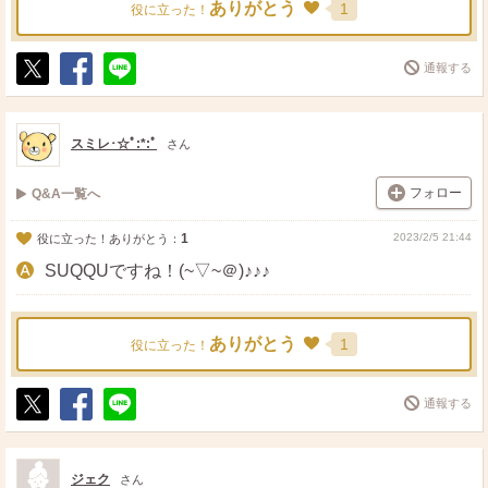
ありがとう
1
役に立った！
通報する
ポ
シ
送
ス
ェ
る
ト
ア
スミレ･☆ﾟ:*:ﾟ
さん
フォロー
Q&A一覧へ
1
2023/2/5 21:44
役に立った！ありがとう：
SUQQUですね！(~▽~＠)♪♪♪
ありがとう
1
役に立った！
通報する
ポ
シ
送
ス
ェ
る
ト
ア
ジェク
さん