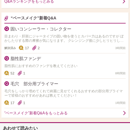
Q&Aランキングをもっとみる
“ベースメイク”新着Q&A
固いコンシーラー・コレクター
目まわり・肝斑にジャータイプの固い物を使うとカバー力はあるのですが ぼ
かしたりする際の摩擦が気になります。 クレンジング後に少しヒリヒリしま
す。 手で温めて柔らかくはしてます。 肌負担にな…
17
2
解決済み
3時間前
脂性肌ファンデ
脂性肌におすすめのファンデを教えてください
52
1
8時間前
毛穴 部分用プライマー
毛穴をしっかり埋めてくれて綺麗に見せてくれるおすすめの部分用プライマ
ーで皆様のおすすめがあれば教えてください！
17
1
1時間前
“ベースメイク”新着Q&Aをもっとみる
あわせて読みたい