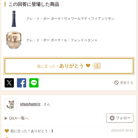
この回答に登場した商品
クレ・ド・ポー ボーテ / ヴォワールマティフィアンリサン
クレ・ド・ポー ボーテ / ル・フォンドゥタンｎ
ありがとう
1
役に立った！
通報する
ポ
シ
送
ス
ェ
る
ト
ア
shushumi☆
さん
フォロー
Q&A一覧へ
1
2023/2/5 20:01
役に立った！ありがとう：