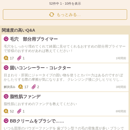
ト
ア
52件中
1
-
10
件を表示
もっとみる…
関連度の高いQ&A
毛穴 部分用プライマー
毛穴をしっかり埋めてくれて綺麗に見せてくれるおすすめの部分用プライマー
で皆様のおすすめがあれば教えてください！
17
1
1時間前
固いコンシーラー・コレクター
目まわり・肝斑にジャータイプの固い物を使うとカバー力はあるのですが ぼ
かしたりする際の摩擦が気になります。 クレンジング後に少しヒリヒリしま
す。 手で温めて柔らかくはしてます。 肌負担になりますよね？ 使わない方が
17
2
解決済み
3時間前
良いですか？
脂性肌ファンデ
脂性肌におすすめのファンデを教えてください
52
1
8時間前
BBクリームをブラシで……
いつも固形のバウダーファンデを 歯ブラシ型？の毛の密集度が多い ブラシで