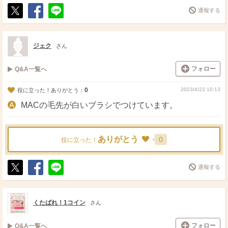
通報する
ポ
シ
送
ス
ェ
る
ト
ア
ジェク
さん
フォロー
Q&A一覧へ
0
2023/4/23 10:13
役に立った！ありがとう：
MACの毛先が白いブラシでつけています。
ありがとう
0
役に立った！
通報する
ポ
シ
送
ス
ェ
る
ト
ア
くたばれ！1コイン
さん
フォロー
Q&A一覧へ