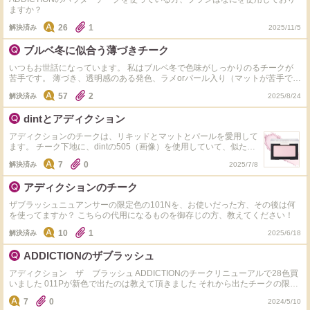
のニュアンスだけ重ねられるものがいいです。 DIORやクレドのハイライトは
ますか？
試したことがありますが、私にはギラギラすぎました。
26
1
解決済み
2025/11/5
ブルベ冬に似合う薄づきチーク
いつもお世話になっています。 私はブルベ冬で色味がしっかりのるチークが
苦手です。 薄づき、透明感のある発色、ラメorパール入り（マットが苦手で
す）のチークのおすすめを教えてください。 今はアディクションのニュアン
57
2
解決済み
2025/8/24
サー004Pink Blissを使っています。 SHISEIDOのインナーグロウチークパウダ
ーのメデューサピンクを検討していますが、他にもおすすめがあったら教えて
dintとアディクション
ください。
アディクションのチークは、リキッドとマットとパールを愛用して
ます。 チーク下地に、dintの505（画像）を使用していて、似た色
をアディクションのニュアンサーで探しています。 薄いピンクと
7
0
解決済み
2025/7/8
薄いパープルを混ぜたような色です。 アディクションのニュアン
サーだと、パープルが多いのでその方がよいのでしょうか？ 画像
アディクションのチーク
はdintの505です。アディクションの方がやはり粉質がよので…。
ザブラッシュニュアンサーの限定色の101Nを、お使いだった方、その後は何
を使ってますか？ こちらの代用になるものを御存じの方、教えてください！
10
1
解決済み
2025/6/18
ADDICTIONのザブラッシュ
アディクション ザ ブラッシュ ADDICTIONのチークリニューアルで28色買
いました 011Pが新色で出たのは教えて頂きました それから出たチークの限定
色全てわかる方いますか？
7
0
2024/5/10