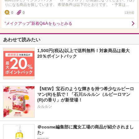
&beのルミナイジングパウダー「ローズグロウ」が廃盤になってしまい、代わ
りになる商品を探しています。 希望条件は以下のとおりです。 ・予算は
2,500円前後まで ・ラメ感が強いもので…
0
0
13分前
“メイクアップ”新着Q&Aをもっとみる
あわせて読みたい
1,500円(税込)以上で送料無料！対象商品は最大
20％ポイントバック
【NEW】宝石のような輝きを持つ希少なルビーロ
マン(R)を肌で！「石川ルルルン（ルビーロマン
(R)の香り」が新登場！
ルルルン
＠cosme編集部に魔女工場の商品が紹介されまし
た♪