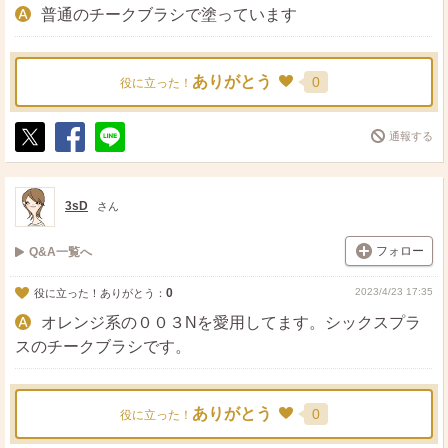
普通のチークブラシで塗っています
ありがとう
0
役に立った！
通報する
ポ
シ
送
ス
ェ
る
ト
ア
3sD
さん
フォロー
Q&A一覧へ
0
2023/4/23 17:35
役に立った！ありがとう：
オレンジ系の００３Nを愛用してます。シックスプラ
スのチークブラシです。
ありがとう
0
役に立った！