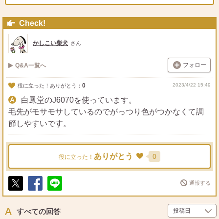
Check!
かしこい柴犬
さん
フォロー
Q&A一覧へ
0
2023/4/22 15:49
役に立った！ありがとう：
白鳳堂のJ6070を使っています。
毛先がモサモサしているのでがっつり色がつかなくて調
節しやすいです。
ありがとう
0
役に立った！
通報する
ポ
シ
送
ス
ェ
る
ト
ア
すべての回答