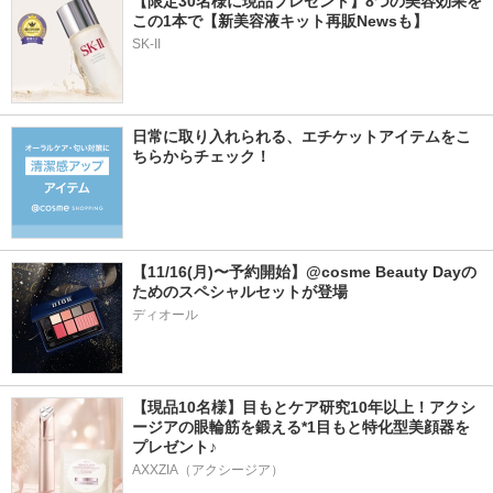
【限定30名様に現品プレゼント】8つの美容効果を
この1本で【新美容液キット再販Newsも】
SK-II
日常に取り入れられる、エチケットアイテムをこ
ちらからチェック！
【11/16(月)〜予約開始】@cosme Beauty Dayの
ためのスペシャルセットが登場
ディオール
【現品10名様】目もとケア研究10年以上！アクシ
ージアの眼輪筋を鍛える*1目もと特化型美顔器を
プレゼント♪
AXXZIA（アクシージア）