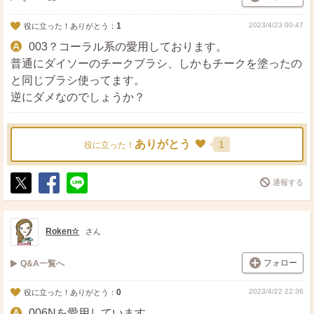
1
2023/4/23 00:47
役に立った！ありがとう：
003？コーラル系の愛用しております。
普通にダイソーのチークブラシ、しかもチークを塗ったの
と同じブラシ使ってます。
逆にダメなのでしょうか？
ありがとう
1
役に立った！
通報する
ポ
シ
送
ス
ェ
る
ト
ア
Roken☆
さん
フォロー
Q&A一覧へ
0
2023/4/22 22:36
役に立った！ありがとう：
006Nを愛用しています。