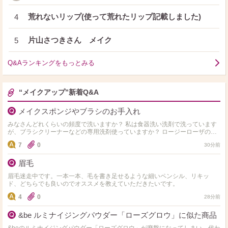
荒れないリップ(使って荒れたリップ記載しました)
4
片山さつきさん メイク
5
Q&Aランキングをもっとみる
“メイクアップ”新着Q&A
メイクスポンジやブラシのお手入れ
みなさんどれくらいの頻度で洗いますか？ 私は食器洗い洗剤で洗っています
が、ブラシクリーナーなどの専用洗剤使っていますか？ ロージーローザのパ
フを使っていますが 洗いすぎなのか、洗い方が悪いの…
7
0
30分前
眉毛
眉毛迷走中です。一本一本、毛を書き足せるような細いペンシル、リキッ
ド、どちらでも良いのでオススメを教えていただきたいです。
4
0
28分前
&be ルミナイジングパウダー「ローズグロウ」に似た商品