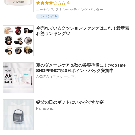
4
エッセンス スキンセッティング パウダー
ランキングIN
今売れているクッションファンデはこれ！最新売
れ筋ランキング♡
夏のダメージケア＆秋の美容準備に！@cosme 
SHOPPINGで20％ポイントバック実施中
🍃父の日のギフトにいかがですか🍃
Panasonic