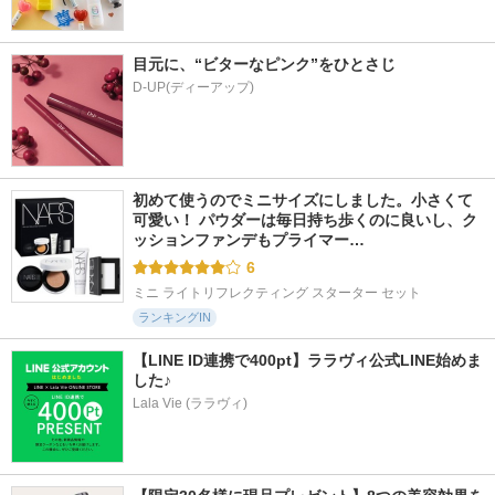
目元に、“ビターなピンク”をひとさじ
D-UP(ディーアップ)
初めて使うのでミニサイズにしました。小さくて
可愛い！ パウダーは毎日持ち歩くのに良いし、ク
ッションファンデもプライマー…
6
ミニ ライトリフレクティング スターター セット
ランキングIN
【LINE ID連携で400pt】ララヴィ公式LINE始めま
した♪
Lala Vie (ララヴィ)