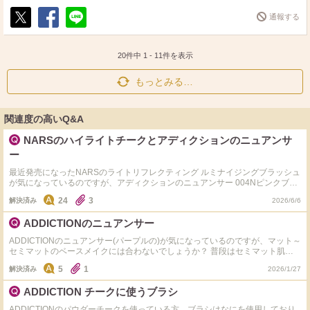
通報する
ポ
シ
送
ス
ェ
る
ト
ア
20件中
1
-
11
件を表示
もっとみる…
関連度の高いQ&A
NARSのハイライトチークとアディクションのニュアンサ
ー
最近発売になったNARSのライトリフレクティング ルミナイジングブラッシュ
が気になっているのですが、アディクションのニュアンサー 004Nピンクブリ
スを持っていることもあり似ているのかな？と購入を迷っています。 両方使
24
3
解決済み
2026/6/6
ったことがある方、この色が似ているとか、違いが分かりましたら教えてくだ
さい。 NARSはラッキーラブとインフェルノで迷っています。
ADDICTIONのニュアンサー
ADDICTIONのニュアンサー(パープルの)が気になっているのですが、マット～
セミマットのベースメイクには合わないでしょうか？ 普段はセミマット肌に
赤ちゃんみたいなほわほわチークをしていて、顔立ちも童顔なのでそれが自分
5
1
解決済み
2026/1/27
には似合っていると思います。 ただ、頬の高い位置を偏光ビームっぽく光ら
せるのにも憧れていて…。 ああいうのは美人系のお顔立ち且つツヤ肌じゃな
ADDICTION チークに使うブラシ
いと似合わないんだろうなと思うとなかなか手が出せません。 ADDICTIONよ
り初心者向けのニュアンサーがあれば教えてください。 手持ちのチークに光
ADDICTIONのパウダーチークを使っている方、ブラシはなにを使用しており