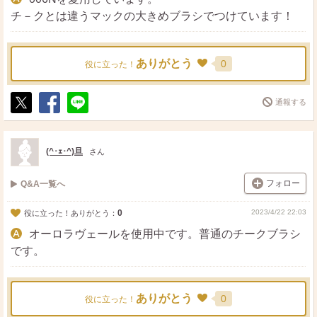
チ－クとは違うマックの大きめブラシでつけています！
ありがとう
0
役に立った！
通報する
ポ
シ
送
ス
ェ
る
ト
ア
(^･ｪ･^)旦
さん
フォロー
Q&A一覧へ
0
2023/4/22 22:03
役に立った！ありがとう：
オーロラヴェールを使用中です。普通のチークブラシ
です。
ありがとう
0
役に立った！