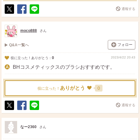
通報する
ポ
シ
送
ス
ェ
る
ト
ア
moco888
さん
フォロー
Q&A一覧へ
0
2023/4/22 20:43
役に立った！ありがとう：
BHコスメティックスのブラシおすすめです。
ありがとう
0
役に立った！
通報する
ポ
シ
送
ス
ェ
る
ト
ア
なー2360
さん