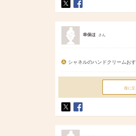
ポス
シェ
ト
ア
幸保ほ
さん
シャネルのハンドクリームおす
役に立
ポス
シェ
ト
ア