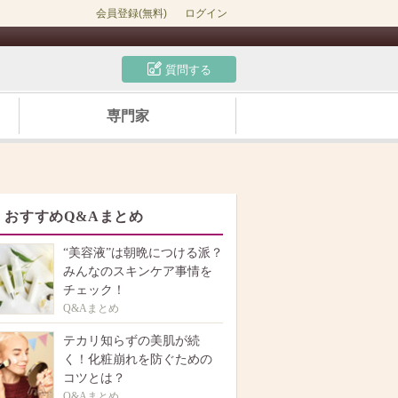
会員登録(無料)
ログイン
質問する
専門家
おすすめQ&Aまとめ
“美容液”は朝晩につける派？
みんなのスキンケア事情を
チェック！
Q&Aまとめ
テカリ知らずの美肌が続
く！化粧崩れを防ぐための
コツとは？
Q&Aまとめ