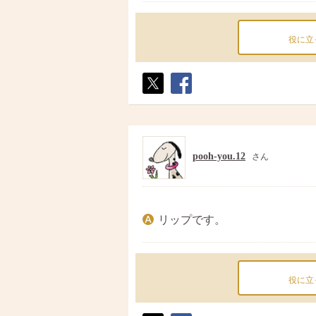
役に立
ポス
シェ
ト
ア
pooh-you.12
さん
リップです。
役に立