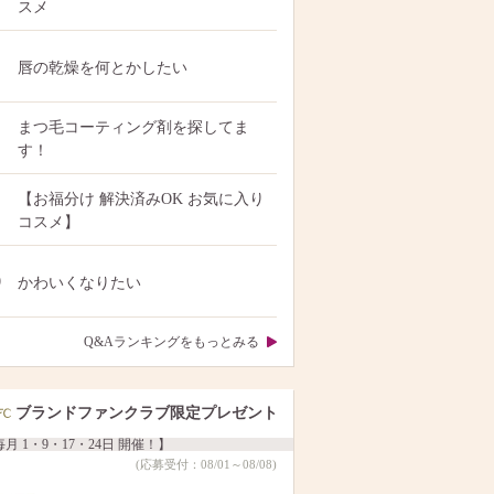
スメ
唇の乾燥を何とかしたい
まつ毛コーティング剤を探してま
す！
【お福分け 解決済みOK お気に入り
コスメ】
0
かわいくなりたい
Q&Aランキングをもっとみる
ブランドファンクラブ限定プレゼント
月 1・9・17・24日 開催！】
(応募受付：08/01～08/08)