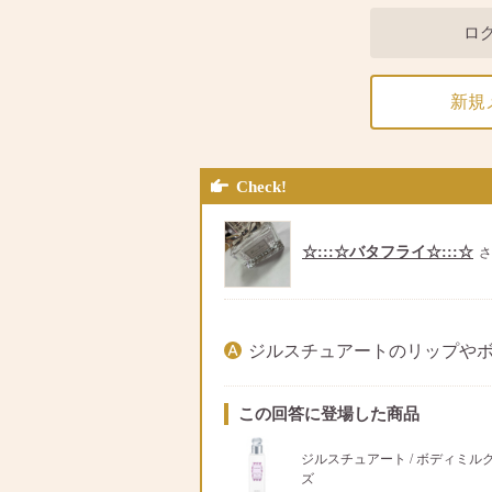
ロ
新規
Check!
☆:::☆バタフライ☆:::☆
さ
ジルスチュアートのリップや
この回答に登場した商品
ジルスチュアート / ボディミル
ズ