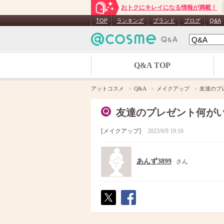
おトクにキレイになる情報が満載！
TOP
ランキング
ブランド
ブログ
Q&A
Q&A TOP
アットコスメ
Q&A
メイクアップ
友達のプ
友達のプレゼント何が
メイクアップ
2023/6/9 19:16
あんず3899
さん
ポス
シェ
ト
ア