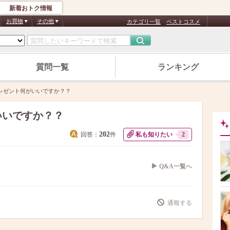
新着おトク情報
お買物
その他
カテゴリ一覧
ベストコスメ
質問一覧
ランキング
レゼント何がいいですか？？
いいですか？？
202
回答：
件
私も知りたい
2
Q&A一覧へ
通報する