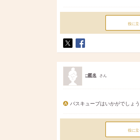
役に立
ポス
シェ
ト
ア
□匿名
さん
バスキューブはいかがでしょう
役に立