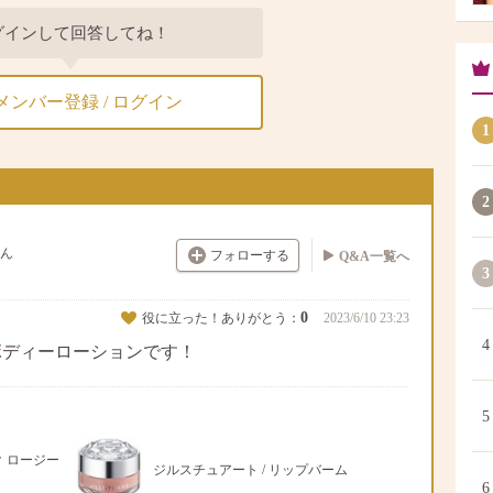
グインして回答してね！
メンバー登録 / ログイン
1
2
ん
フォローする
Q&A一覧へ
3
0
役に立った！ありがとう：
2023/6/10 23:23
4
ボディーローションです！
5
ク ロージー
ジルスチュアート / リップバーム
6