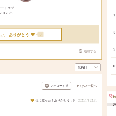
アート エブ
ション ホ
7
8
0
ありがとう
った！
9
通報する
1
フォローする
Q&A一覧へ
0
役に立った！ありがとう：
2025/1/1 22:31
【毎