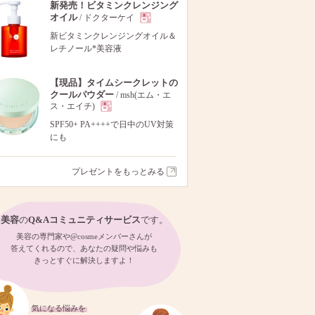
新発売！ビタミンクレンジング
オイル
/ ドクターケイ
現
新ビタミンクレンジングオイル＆
レチノール*美容液
品
【現品】タイムシークレットの
クールパウダー
/ msh(エム・エ
ス・エイチ)
現
SPF50+ PA++++で日中のUV対策
にも
品
プレゼントをもっとみる
美容
の
Q&Aコミュニティサービス
です。
美容の専門家や@cosmeメンバーさんが
答えてくれるので、あなたの疑問や悩みも
きっとすぐに解決しますよ！
気になる悩みを