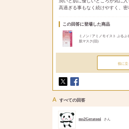
潤いと肌に優しいところが気に入
高過ぎる事もなく続けやすく、密
この回答に登場した商品
ミノン / アミノモイスト ぷる
肌マスク(旧)
役に立
ポス
シェ
ト
ア
すべての回答
ms2Geratoni
さん