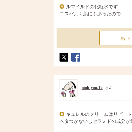
ルマイルドの化粧水です
コスパよく肌にもあったので
役に立
ポス
シェ
ト
ア
pooh-you.12
さん
キュレルのクリームはリピート
ベタつかないしセラミドの成分が