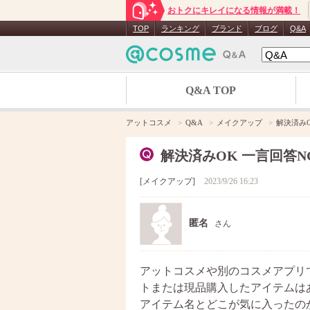
おトクにキレイになる情報が満載！
TOP
ランキング
ブランド
ブログ
Q&A
Q&A TOP
アットコスメ
Q&A
メイクアップ
解決済みO
解決済みOK 一言回答N
メイクアップ
2023/9/26 16:23
匿名
さん
アットコスメや別のコスメアプリ
トまたは現品購入したアイテムは
アイテム名とどこが気に入ったの