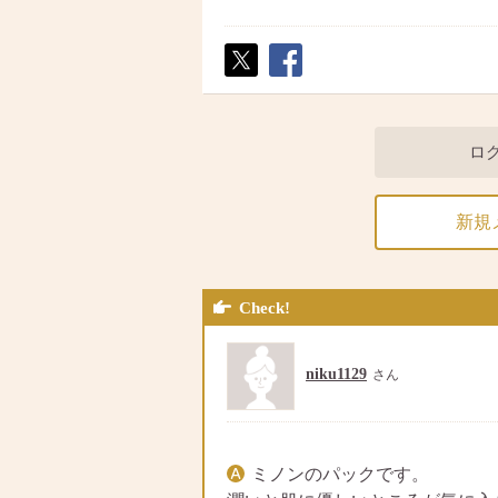
ポス
シェ
ト
ア
ロ
新規
Check!
niku1129
さん
ミノンのパックです。