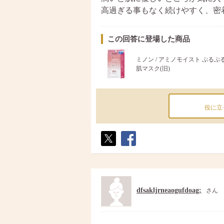
高過ぎる事もなく続けやすく、密
この回答に登場した商品
ミノン / アミノモイスト ぷる
肌マスク(旧)
役に立
ポス
シェ
ト
ア
dfsakljrneaogufdoag;
さん