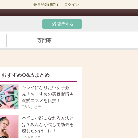
会員登録(無料)
ログイン
質問する
専門家
おすすめQ&Aまとめ
キレイになりたい女子必
見！おすすめの美容習慣＆
溺愛コスメを伝授！
Q&Aまとめ
本当に小顔になれる方法と
は？みんなが試して効果を
感じたのはコレ！
Q&Aまとめ