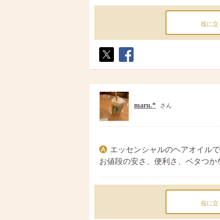
役に立
ポス
シェ
ト
ア
maru.*
さん
エッセンシャルのヘアオイルで
お値段の安さ、便利さ、ベタつか
役に立