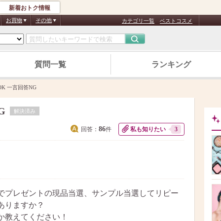
新着おトク情報
お買物
その他
カテゴリ一覧
ベストコスメ
質問一覧
ランキング
K 一言回答NG
G
解決済み
86
回答：
件
私も知りたい
3
でプレゼントの現品当選、サンプル当選してリピー
ありますか？
か教えてください！