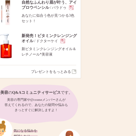
自然なふんわり眉が叶う、アイ
ブロウペンシル
/ パラドゥ
現
あなたに似合う色が見つかる3色
セット！
品
新発売！ビタミンクレンジング
オイル
/ ドクターケイ
現
新ビタミンクレンジングオイル＆
レチノール*美容液
品
プレゼントをもっとみる
美容
の
Q&Aコミュニティサービス
です。
美容の専門家や@cosmeメンバーさんが
答えてくれるので、あなたの疑問や悩みも
きっとすぐに解決しますよ！
気になる悩みを