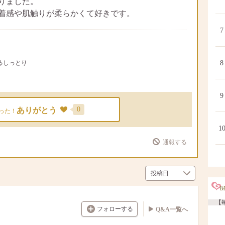
りました。
着感や肌触りが柔らかくて好きです。
7
ぷるしっとり
8
9
0
ありがとう
った！
1
通報する
【毎
フォローする
Q&A一覧へ