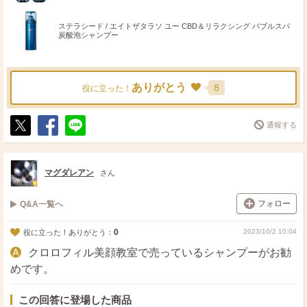
ステラシード / エイトザタラソ ユー CBD＆リラクシング バブルスパ
炭酸泡シャンプー
ありがとう
8
役に立った！
通報する
ポ
シ
送
ス
ェ
る
ト
ア
マグダレアン
さん
フォロー
Q&A一覧へ
0
2023/10/2 10:04
役に立った！ありがとう：
クロロフィル美顔教室で売っているシャンプーがお勧
めです。
この回答に登場した商品