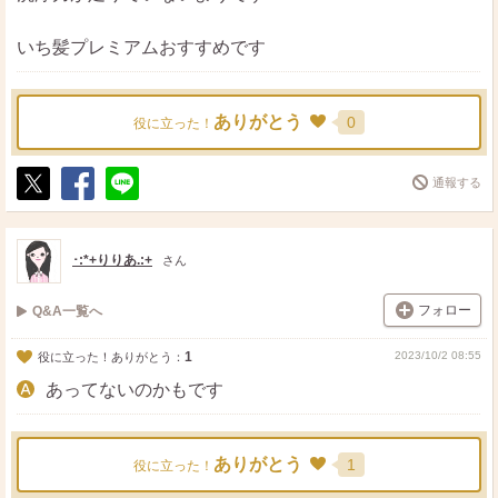
いち髪プレミアムおすすめです
ありがとう
0
役に立った！
通報する
ポ
シ
送
ス
ェ
る
ト
ア
･:*+りりあ.:+
さん
フォロー
Q&A一覧へ
1
2023/10/2 08:55
役に立った！ありがとう：
あってないのかもです
ありがとう
1
役に立った！