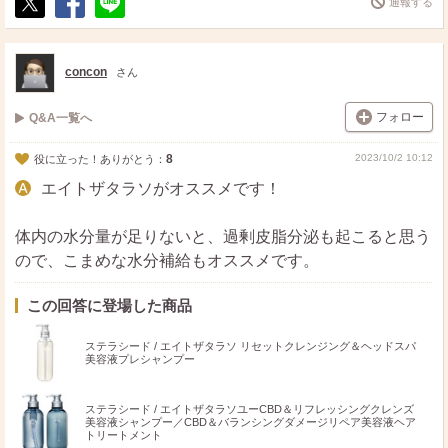
通報する
ポ
シ
送
ス
ェ
る
ト
ア
concon
さん
フォロー
Q&A一覧へ
8
2023/10/2 10:12
役に立った！ありがとう：
エイトザタラソがオススメです！
体内の水分量が足りないと、過剰皮脂分泌も起こると思う
ので、こまめな水分補給もオススメです。
この回答に登場した商品
ステラシード / エイトザタラソ リセットクレンジング＆ヘッドスパ
美容液プレシャンプー
ステラシード / エイトザタラソユーCBD＆リフレッシングクレンズ
美容液シャンプー／CBD＆バランシングダメージリペア美容液ヘア
トリートメント