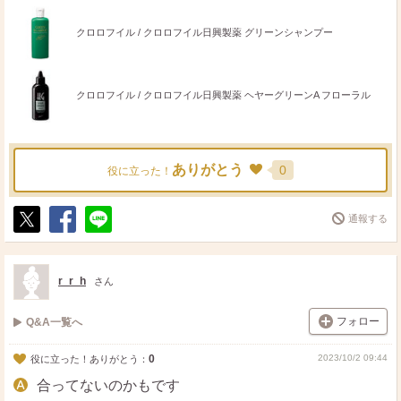
クロロフイル / クロロフイル日興製薬 グリーンシャンプー
クロロフイル / クロロフイル日興製薬 ヘヤーグリーンA フローラル
ありがとう
0
役に立った！
通報する
ポ
シ
送
ス
ェ
る
ト
ア
r_r_h
さん
フォロー
Q&A一覧へ
0
2023/10/2 09:44
役に立った！ありがとう：
合ってないのかもです