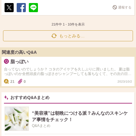
通報する
ポ
シ
送
ス
ェ
る
ト
ア
21件中
1
-
10
件を表示
もっとみる…
関連度の高いQ&A
脂っぽい
合ってないのでしょうか？ コタのアイケアを久しぶりに買いました。 夏は脂
っぽいのか全然頭皮の脂っぽさがシャンプーしても落ちなくて、その次の日持
ち越しで脂っぽさで頭皮が痒くなります 頭皮を触ったらサラッとじゃなく、
21
0
2023/10/2
ベトっとする感じです… 私が合わないと思ったのはボタニスト（匂いが合わ
なかった）とかスーッと清涼系のシャンプーです。 これは合ってないのでし
ょうか？ 二、三年前冬ごろ、コタのアイケアやランク上のクチュールを使っ
ていてその頃は合ってるし、いい商品だと思いました！ ちょうど脂っぽいの
おすすめQ&Aまとめ
も落としてくれて、香りがツーンとしないようなシャンプーってありますか？
“美容液”は朝晩につける派？みんなのスキンケ
ア事情をチェック！
Q&Aまとめ