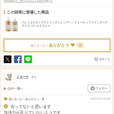
product_id=232213&rmk=1
この回答に登場した商品
クレイエステ / プライミングシャンプー／フォーティファイングヘア
マスク ゴールドクレイ
ありがとう
8
役に立った！
通報する
ポ
シ
送
ス
ェ
る
ト
ア
ノエーナ
さん
フォロー
Q&A一覧へ
0
2023/10/2 09:05
役に立った！ありがとう：
合ってないと思います
洗浄力が足りていないようです