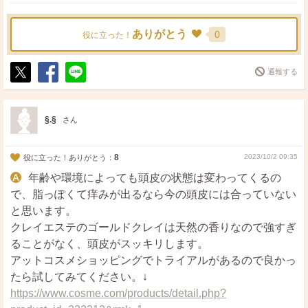
ありがとう
0
役に立った！
通報する
ポ
シ
送
ス
ェ
る
ト
ア
§.§
さん
8
2023/10/2 09:35
役に立った！ありがとう：
年齢や環境によっても頭皮の状態は変わってくるの
で、脂っぽくて痒みが出るなら今の頭皮には合っていない
と思います。
クレイエステのゴールドクレイは天然の香りなので強すぎ
ることがなく、頭皮がスッキリします。
アットコスメショッピングでトライアルがあるので良かっ
たら試してみてください。↓
https://www.cosme.com/products/detail.php?