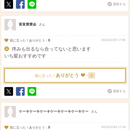
通報する
ポ
シ
送
ス
ェ
る
ト
ア
富富豊豊金
さん
0
2023/12/30 17:56
役に立った！ありがとう：
痒みも出るなら合ってないと思います
いち髪おすすめです
ありがとう
0
役に立った！
通報する
ポ
シ
送
ス
ェ
る
ト
ア
ケーキケーキケーキケーキケーキケーキケー
さん
0
2023/12/30 17:19
役に立った！ありがとう：