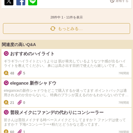
通報する
ポ
シ
送
ス
ェ
る
ト
ア
28件中
1
-
11
件を表示
もっとみる…
関連度の高いQ&A
おすすめのハイライト
ギラギラハイライトというよりは 肌が発光しているようなツヤ感が出るハイ
ライトを教えてください。 鼻には高さ出す目的で使えたら嬉しいです。 気に
なってるのは以下の4つです。 ・Dior ディオールスキン フォーエヴァー グロ
48
5
7時間前
ウ マキシマイザー ・Dior ディオールスキン フォーエヴァー グロウ マキシマ
イザー ・Diorバックステージ グロウ マキシマイザー パレット ・NARSライト
elegance 新作シャドウ
リフレクティング ルミナイジングスティック ・
eleganceの新作シャドウをどこで購入するか迷ってます ポイントバックは適
用されるのか分からないし、特典のブラシが貰えるのかもわからないのですが
詳しい方いらっしゃいますか？ なるべくお得に購入したいと思っています
21
0
7時間前
普段メイクにファンデの代わりにコンシーラー
皆さんは普段メイクする時ベースメイクどうしてますか？ ファンデは使って
ますか？ 下地+コンシーラー+粉だとどうかなと思ってます。
60
1
7時間前