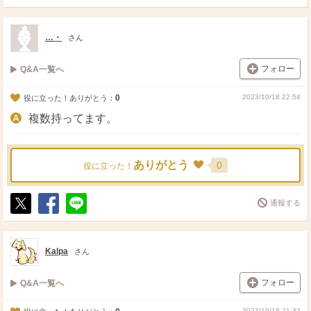
ポ
シ
送
ス
ェ
る
ト
ア
…・
さん
フォロー
Q&A一覧へ
0
2023/10/18 22:54
役に立った！ありがとう：
複数持ってます。
ありがとう
0
役に立った！
通報する
ポ
シ
送
ス
ェ
る
ト
ア
Kalpa
さん
フォロー
Q&A一覧へ
2023/10/18 21:32