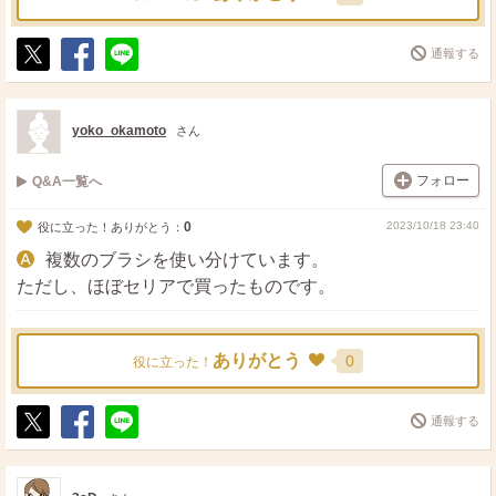
通報する
ポ
シ
送
ス
ェ
る
ト
ア
yoko_okamoto
さん
フォロー
Q&A一覧へ
0
2023/10/18 23:40
役に立った！ありがとう：
複数のブラシを使い分けています。
ただし、ほぼセリアで買ったものです。
ありがとう
0
役に立った！
通報する
ポ
シ
送
ス
ェ
る
ト
ア