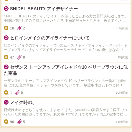
SNIDEL BEAUTY アイデザイナー
SNIDEL BEAUTY のアイデザイナーを使ったことある方に質問失礼致します。
実際に使用してみて満足だったところ 不満足だったところを、教えてくださ
い。 おすすめのカラーも教えていただけると嬉しいです！ よろしくお願い致
18
2
8時間前
します。
ヒロインメイクのアイライナーについて
ヒロインメイクのアイライナーで ○スムースリキッドアイライナースーパーキ
ープ ○プライムリキッドアイライナーリッチキープ この2つの違いはなんです
か？どちらが落ちにくいですか？ 今のところはスーパーキープを買おうかな
47
0
9時間前
と思っていますが、意見教えてください！
セザンヌ トーンアップアイシャドウ10 ベリーブラウンに似
た商品
セザンヌの「トーンアップアイシャドウ 10 ベリーブラウン」の一番右（締め
色)に似た色の単色アイシャドウを探しています。 希望条件は以下のとおりで
す。 ・1,000円以下 ・色味ができるだけ似ている ・大粒ラメではなく、小さ
1
0
10時間前
なラメや繊細なパール感がある 「これはかなり似ている」「実際に代用して
いる」という商品があれば、メーカー名・商品名・色番も教えていただけると
メイク時の、
嬉しいです。 よろしくお願いします。
日焼け止めはどちらを使ってますか？ また、youtubeの美容方がよく両手でべ
ったべた大胆に塗ってますが、あの塗り方でされてますか？ 私は指2本でゆっ
くり丁寧に塗ってます。
90
5
11時間前