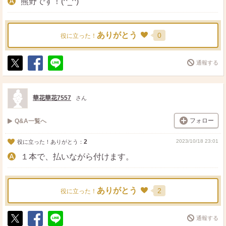
熊野です！(^_^)
ありがとう
0
役に立った！
通報する
ポ
シ
送
ス
ェ
る
ト
ア
華花華花7557
さん
フォロー
Q&A一覧へ
2
2023/10/18 23:01
役に立った！ありがとう：
１本で、払いながら付けます。
ありがとう
2
役に立った！
通報する