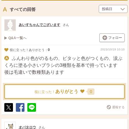
ス
ェ
る
ト
ア
すべての回答
あいすちゃんでございます
さん
フォロー
Q&A一覧へ
0
2023/10/19 10:10
役に立った！ありがとう：
ふんわり色がのるもの、ピタッと色がつくもの、涙ぶ
くろに塗る小さいブラシの3種類を基本で持っています
後は毛違いで数種類あります
ありがとう
0
役に立った！
通報する
ポ
シ
送
ス
ェ
る
ト
ア
オバタロウ
さん