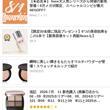
【★必見★】 fwee大人気シリーズから待望の新色
登場！8月メガポ限定、スペシャルコンビが最大
46%OFF?
fwee(フィー)
【限定30名様に現品プレゼント】8つの美容効果を
この1本で【新美容液キット再販Newsも】
SK-II
瞬時に美しい輝きをもたらすマルチパウダーが登
場！スウォッチ＆ルックで紹介
SHISEIDO
追記　2026.7月　11 新色購入 (画像①左から
06→09  ②2025ホリデー08、09、2024ホリデー
101  ③09   ④11   ⑤11と09   ⑥11と2025ホ…
6