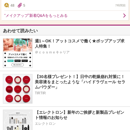
なってるのは以下の4つです。 ・Dior ディ…
48
5
7時間前
“メイクアップ”新着Q&Aをもっとみる
あわせて読みたい
週1～OK！アットコスメで働く★ポップアップ求
人特集！
＠ｃｏｓｍｅキャリア
【30名様プレゼント！】日中の乾燥崩れ対策に！
美容液をまとったような「ハイドラヴェール セラ
ムパウダー」
TIRTIR
【エレクトロン】新年のご挨拶と新製品プレゼン
ト情報のお知らせ
エレクトロン