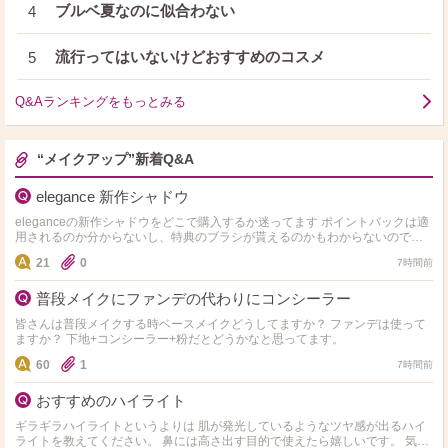
ブルベ夏なのに似合わない
4
流行ってはいないけどおすすめのコスメ
5
Q&Aランキングをもっとみる
“メイクアップ”新着Q&A
elegance 新作シャドウ
eleganceの新作シャドウをどこで購入するか迷ってます ポイントバックは適
用されるのか分からないし、特典のブラシが貰えるのかもわからないのです
が詳しい方いらっしゃいますか？ なるべくお得に…
21
0
7時間前
普段メイクにファンデの代わりにコンシーラー
皆さんは普段メイクする時ベースメイクどうしてますか？ ファンデは使って
ますか？ 下地+コンシーラー+粉だとどうかなと思ってます。
60
1
7時間前
おすすめのハイライト
ギラギラハイライトというよりは 肌が発光しているようなツヤ感が出るハイ
ライトを教えてください。 鼻には高さ出す目的で使えたら嬉しいです。 気に