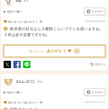
3sD
さん
フォロー
Q&A一覧へ
0
2023/10/18 23:36
役に立った！ありがとう：
欧米系の目元なら３種類くらいブラシを使いますね。
２本は必ず必要ですかね。
ありがとう
0
役に立った！
通報する
ポ
シ
送
ス
ェ
る
ト
ア
スミレ･☆ﾟ:*:ﾟ
さん
フォロー
Q&A一覧へ
0
2023/10/18 23:12
役に立った！ありがとう：