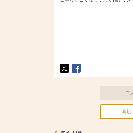
ポス
シェ
ト
ア
ロ
新規
32