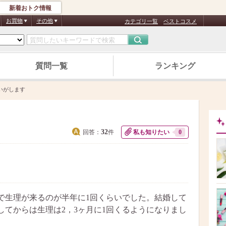
新着おトク情報
お買物
その他
カテゴリ一覧
ベストコスメ
質問一覧
ランキング
いがします
32
回答：
件
私も知りたい
0
順で生理が来るのが半年に1回くらいでした。結婚して
してからは生理は2，3ヶ月に1回くるようになりまし