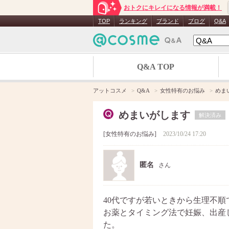
おトクにキレイになる情報が満載！
TOP
ランキング
ブランド
ブログ
Q&A
Q&A TOP
アットコスメ
Q&A
女性特有のお悩み
めま
めまいがします
解決済み
女性特有のお悩み
2023/10/24 17:20
匿名
さん
40代ですが若いときから生理不
お薬とタイミング法で妊娠、出産
た。