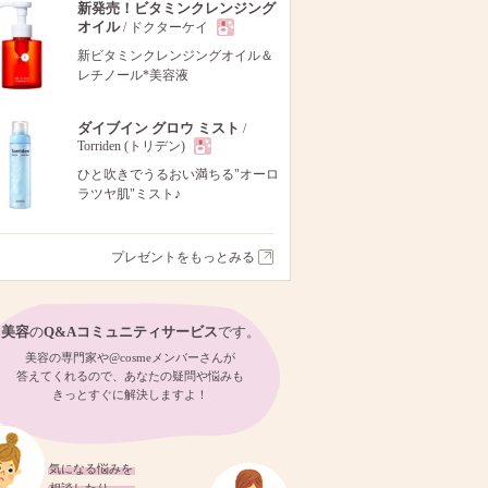
新発売！ビタミンクレンジング
オイル
/ ドクターケイ
現
新ビタミンクレンジングオイル＆
レチノール*美容液
品
ダイブイン グロウ ミスト
/
Torriden (トリデン)
現
ひと吹きでうるおい満ちる"オーロ
ラツヤ肌"ミスト♪
品
プレゼントをもっとみる
美容
の
Q&Aコミュニティサービス
です。
美容の専門家や@cosmeメンバーさんが
答えてくれるので、あなたの疑問や悩みも
きっとすぐに解決しますよ！
気になる悩みを