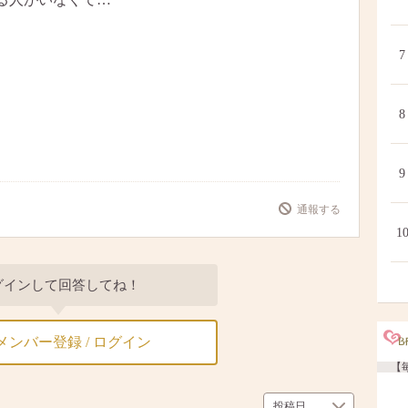
7
8
9
通報する
1
グインして回答してね！
メンバー登録 / ログイン
【毎