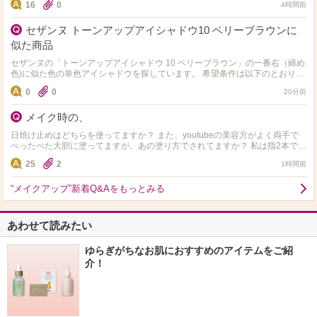
16
0
4時間前
セザンヌ トーンアップアイシャドウ10 ベリーブラウンに
似た商品
セザンヌの「トーンアップアイシャドウ 10 ベリーブラウン」の一番右（締め
色)に似た色の単色アイシャドウを探しています。 希望条件は以下のとおりで
す。 ・1,000円以下 ・色味ができる…
0
0
20分前
メイク時の、
日焼け止めはどちらを使ってますか？ また、youtubeの美容方がよく両手で
べったべた大胆に塗ってますが、あの塗り方でされてますか？ 私は指2本でゆ
っくり丁寧に塗ってます。
25
2
1時間前
“メイクアップ”新着Q&Aをもっとみる
あわせて読みたい
ゆらぎがちなお肌におすすめのアイテムをご紹
介！