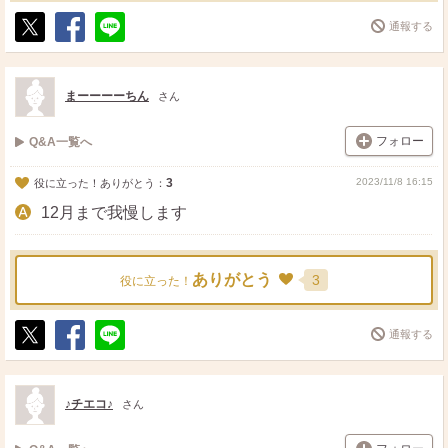
通報する
ポ
シ
送
ス
ェ
る
ト
ア
まーーーーちん
さん
フォロー
Q&A一覧へ
3
2023/11/8 16:15
役に立った！ありがとう：
12月まで我慢します
ありがとう
3
役に立った！
通報する
ポ
シ
送
ス
ェ
る
ト
ア
♪チエコ♪
さん