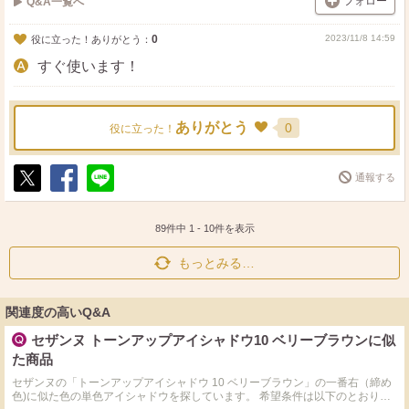
フォロー
Q&A一覧へ
0
2023/11/8 14:59
役に立った！ありがとう：
すぐ使います！
ありがとう
0
役に立った！
通報する
ポ
シ
送
ス
ェ
る
ト
ア
89件中
1
-
10
件を表示
もっとみる…
関連度の高いQ&A
セザンヌ トーンアップアイシャドウ10 ベリーブラウンに似
た商品
セザンヌの「トーンアップアイシャドウ 10 ベリーブラウン」の一番右（締め
色)に似た色の単色アイシャドウを探しています。 希望条件は以下のとおりで