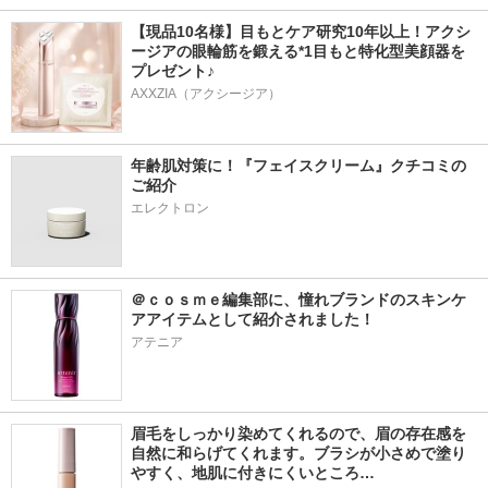
【現品10名様】目もとケア研究10年以上！アクシ
ージアの眼輪筋を鍛える*1目もと特化型美顔器を
プレゼント♪
AXXZIA（アクシージア）
年齢肌対策に！『フェイスクリーム』クチコミの
ご紹介
エレクトロン
＠ｃｏｓｍｅ編集部に、憧れブランドのスキンケ
アアイテムとして紹介されました！
アテニア
眉毛をしっかり染めてくれるので、眉の存在感を
自然に和らげてくれます。ブラシが小さめで塗り
やすく、地肌に付きにくいところ…