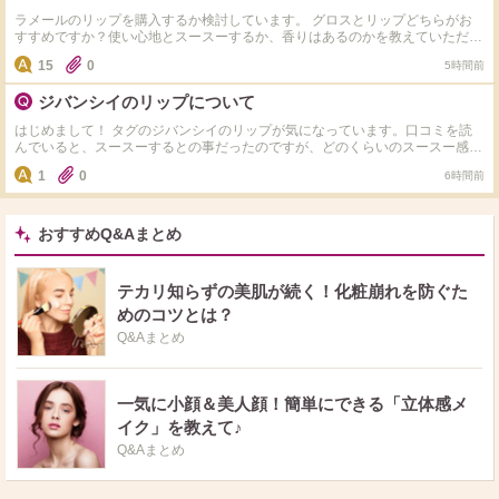
ラメールのリップを購入するか検討しています。 グロスとリップどちらがお
すすめですか？使い心地とスースーするか、香りはあるのかを教えていただき
たいです。
15
0
5時間前
ジバンシイのリップについて
はじめまして！ タグのジバンシイのリップが気になっています。口コミを読
んでいると、スースーするとの事だったのですが、どのくらいのスースー感で
しょうか？ 使ったことのあるリップで、 JILLSTUARTのプランパー VISEのプ
1
0
6時間前
ランパー このどちらかと比較して頂きたいです。 試したことのある方、お願
いいたします！
おすすめQ&Aまとめ
テカリ知らずの美肌が続く！化粧崩れを防ぐた
めのコツとは？
Q&Aまとめ
一気に小顔＆美人顔！簡単にできる「立体感メ
イク」を教えて♪
Q&Aまとめ