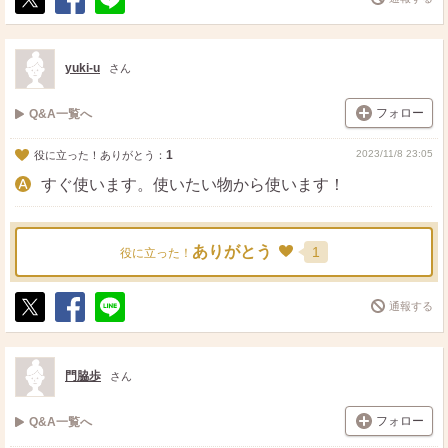
ポ
シ
送
ス
ェ
る
ト
ア
yuki-u
さん
フォロー
Q&A一覧へ
1
2023/11/8 23:05
役に立った！ありがとう：
すぐ使います。使いたい物から使います！
ありがとう
1
役に立った！
通報する
ポ
シ
送
ス
ェ
る
ト
ア
門脇歩
さん
フォロー
Q&A一覧へ