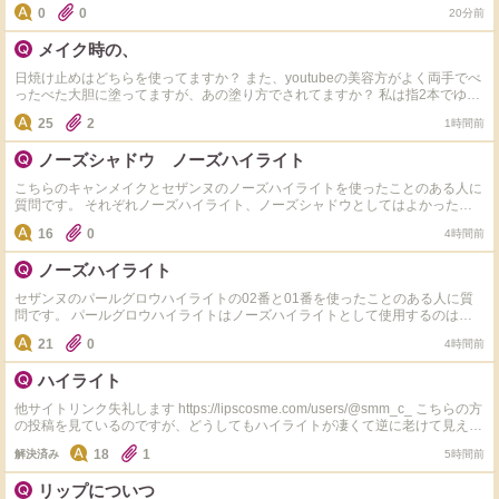
す。 ・1,000円以下 ・色味ができるだけ似ている ・大粒ラメではなく、小さ
0
0
20分前
なラメや繊細なパール感がある 「これはかなり似ている」「実際に代用して
いる」という商品があれば、メーカー名・商品名・色番も教えていただけると
メイク時の、
嬉しいです。 よろしくお願いします。
日焼け止めはどちらを使ってますか？ また、youtubeの美容方がよく両手でべ
ったべた大胆に塗ってますが、あの塗り方でされてますか？ 私は指2本でゆっ
くり丁寧に塗ってます。
25
2
1時間前
ノーズシャドウ ノーズハイライト
こちらのキャンメイクとセザンヌのノーズハイライトを使ったことのある人に
質問です。 それぞれノーズハイライト、ノーズシャドウとしてはよかったで
すか？ また他にノーズハイライト/ノーズシャドウとして優秀なプチプラコス
16
0
4時間前
メがあったら教えてください
ノーズハイライト
セザンヌのパールグロウハイライトの02番と01番を使ったことのある人に質
問です。 パールグロウハイライトはノーズハイライトとして使用するのはあ
りですか? 買おうか迷っているのですがかなりきらめきが強いので浮いて変に
21
0
4時間前
ならないか心配です。 また私は肌の黄身がかなり強いのですがその場合、01
番と02番どっちの方が馴染みやすいですか？
ハイライト
他サイトリンク失礼します https://lipscosme.com/users/@smm_c_ こちらの方
の投稿を見ているのですが、どうしてもハイライトが凄くて逆に老けて見える
なーって思っちゃうんですけどみなさんどうですか？
18
1
解決済み
5時間前
リップについつ