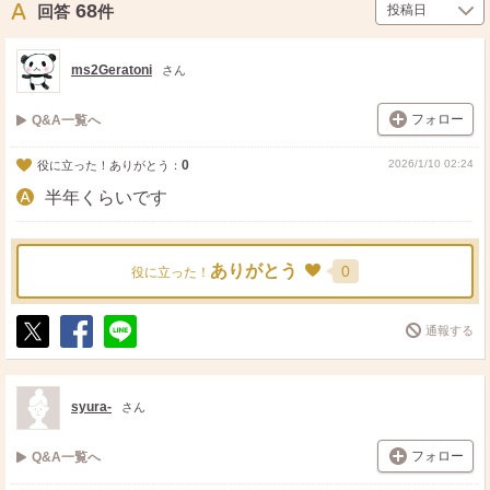
68
回答
件
ms2Geratoni
さん
フォロー
Q&A一覧へ
0
2026/1/10 02:24
役に立った！ありがとう：
半年くらいです
ありがとう
0
役に立った！
通報する
ポ
シ
送
ス
ェ
る
ト
ア
syura-
さん
フォロー
Q&A一覧へ