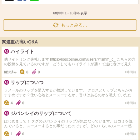
ポ
シ
送
ス
ェ
る
ト
ア
68件中
1
-
10
件を表示
もっとみる…
関連度の高いQ&A
ハイライト
他サイトリンク失礼します https://lipscosme.com/users/@smm_c_ こちらの方
の投稿を見ているのですが、どうしてもハイライトが凄くて逆に老けて見える
なーって思っちゃうんですけどみなさんどうですか？
8
0
解決済み
1時間前
リップについつ
ラメールのリップを購入するか検討しています。 グロスとリップどちらがお
すすめですか？使い心地とスースーするか、香りはあるのかを教えていただき
たいです。
4
0
1時間前
ジバンシイのリップについて
はじめまして！ タグのジバンシイのリップが気になっています。口コミを読
んでいると、スースーするとの事だったのですが、どのくらいのスースー感で
しょうか？ 使ったことのあるリップで、 JILLSTUARTのプランパー VISEのプ
1
0
1時間前
ランパー このどちらかと比較して頂きたいです。 試したことのある方、お願