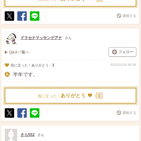
通報する
ポ
シ
送
ス
ェ
る
ト
ア
ドラセナマッサンゲアナ
さん
フォロー
Q&A一覧へ
1
2023/11/24 00:56
役に立った！ありがとう：
半年です。
ありがとう
1
役に立った！
通報する
ポ
シ
送
ス
ェ
る
ト
ア
さら552
さん