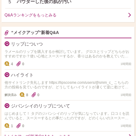
パウダーした後の肌が汚い
5
Q&Aランキングをもっとみる
“メイクアップ”新着Q&A
リップについつ
ラメールのリップを購入するか検討しています。 グロスとリップどちらがお
すすめですか？使い心地とスースーするか、香りはあるのかを教えていただ
きたいです。
4
0
1時間前
ハイライト
他サイトリンク失礼します https://lipscosme.com/users/@smm_c_ こちらの
方の投稿を見ているのですが、どうしてもハイライトが凄くて逆に老けて見
えるなーって思…
8
0
解決済み
1時間前
ジバンシイのリップについて
はじめまして！ タグのジバンシイのリップが気になっています。口コミを読
んでいると、スースーするとの事だったのですが、どのくらいのスースー感
でしょうか？ 使ったことのあるリップで、 J…
1
0
1時間前