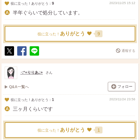
9
2023/11/25 15:12
役に立った！ありがとう：
半年ぐらいで処分しています。
ありがとう
9
役に立った！
通報する
ポ
シ
送
ス
ェ
る
ト
ア
･:*+りりあ.:+
さん
フォロー
Q&A一覧へ
1
2023/11/24 23:56
役に立った！ありがとう：
三ヶ月くらいです
ありがとう
1
役に立った！