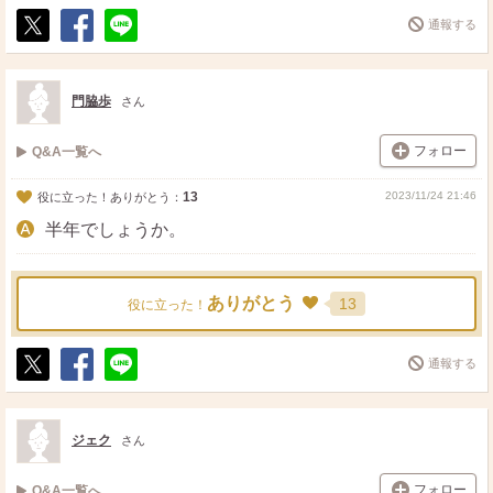
通報する
ポ
シ
送
ス
ェ
る
ト
ア
門脇歩
さん
フォロー
Q&A一覧へ
13
2023/11/24 21:46
役に立った！ありがとう：
半年でしょうか。
ありがとう
13
役に立った！
通報する
ポ
シ
送
ス
ェ
る
ト
ア
ジェク
さん
フォロー
Q&A一覧へ