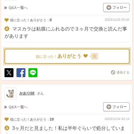
フォロー
Q&A一覧へ
0
2023/11/24 00:40
役に立った！ありがとう：
マスカラは粘膜にふれるので３ヶ月で交換と読んだ事
があります
ありがとう
0
役に立った！
通報する
ポ
シ
送
ス
ェ
る
ト
ア
かおり08
さん
フォロー
Q&A一覧へ
10
2023/11/24 00:14
役に立った！ありがとう：
3ヶ月だと見ました！私は半年ぐらいで処分していま