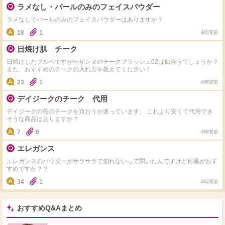
いいたします！
ラメなし・パールのみのフェイスパウダー
ラメなしでパールのみのフェイスパウダーはありますか？
18
1
3時間前
日焼け肌 チーク
日焼けしたブルベですがセザンヌのチークブラッシュ02は似合うでしょうか？
また、おすすめのチークの入れ方を教えてください！
23
1
4時間前
デイジークのチーク 代用
デイジークの苺のチークを買おうか迷っています。 これより安くて代用でき
そうな商品はありますか？
7
0
4時間前
エレガンス
エレガンスのパウダーがサラサラで崩れないって聞いたんですけど何番がおす
すめですか？？
34
1
4時間前
おすすめQ&Aまとめ