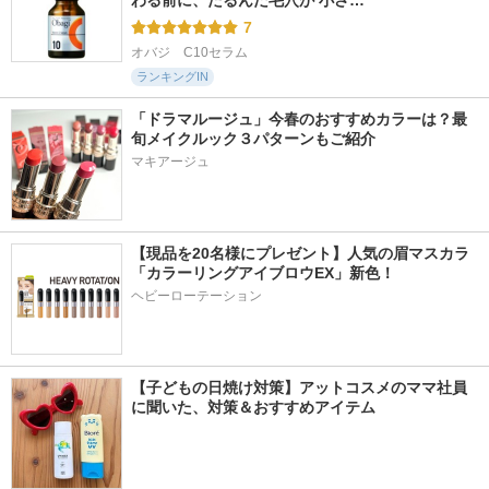
わる前に、たるんだ毛穴が 小さ…
7
オバジ　C10セラム
ランキングIN
「ドラマルージュ」今春のおすすめカラーは？最
旬メイクルック３パターンもご紹介
マキアージュ
【現品を20名様にプレゼント】人気の眉マスカラ
「カラーリングアイブロウEX」新色！
ヘビーローテーション
【子どもの日焼け対策】アットコスメのママ社員
に聞いた、対策＆おすすめアイテム