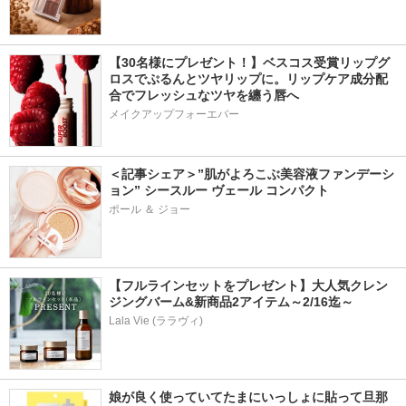
【30名様にプレゼント！】ベスコス受賞リップグ
ロスでぷるんとツヤリップに。リップケア成分配
合でフレッシュなツヤを纏う唇へ
メイクアップフォーエバー
＜記事シェア＞”肌がよろこぶ美容液ファンデーシ
ョン” シースルー ヴェール コンパクト
ポール ＆ ジョー
【フルラインセットをプレゼント】大人気クレン
ジングバーム&新商品2アイテム～2/16迄～
Lala Vie (ララヴィ)
娘が良く使っていてたまにいっしょに貼って旦那