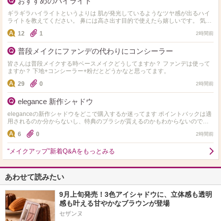
おすすめのハイライト
ギラギラハイライトというよりは 肌が発光しているようなツヤ感が出るハイ
ライトを教えてください。 鼻には高さ出す目的で使えたら嬉しいです。 気に
なってるのは以下の4つです。 ・Dior ディ…
12
1
2時間前
普段メイクにファンデの代わりにコンシーラー
皆さんは普段メイクする時ベースメイクどうしてますか？ ファンデは使って
ますか？ 下地+コンシーラー+粉だとどうかなと思ってます。
29
0
2時間前
elegance 新作シャドウ
eleganceの新作シャドウをどこで購入するか迷ってます ポイントバックは適
用されるのか分からないし、特典のブラシが貰えるのかもわからないのです
が詳しい方いらっしゃいますか？ なるべくお得に…
6
0
2時間前
“メイクアップ”新着Q&Aをもっとみる
あわせて読みたい
9月上旬発売！3色アイシャドウに、立体感も透明
感も叶える甘やかなブラウンが登場