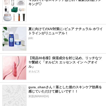
キング♡
夏に向けてのUV対策に♪ピュア ナチュラル ホワイ
トラインがリニューアル！
pdc
【現品30名様】保湿成分を封じ込め、リッチなツ
ヤ髪続く「オルビス エッセンス イン ヘアオイ
ル」
オルビス
gura_chanさん！落とした後のスキンケア効果を
感じていただけて嬉しいです！！
米肌(MAIHADA)