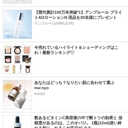
【歴代累計100万本突破*1】アンプルール ブライ
トAOローションN 現品を30名様にプレゼント
アンプルール(AMPLEUR)
今売れているハイライト＆シェーディングはこ
れ！最新ランキング♡
あなたはどっち？なりたい肌に合わせて選ぶ
ma:nyo
manyo
数あるビタミンC美容液の中で断トツの効果と 信
頼度があるのは、このオバジ。 1瓶(12ml)使い終