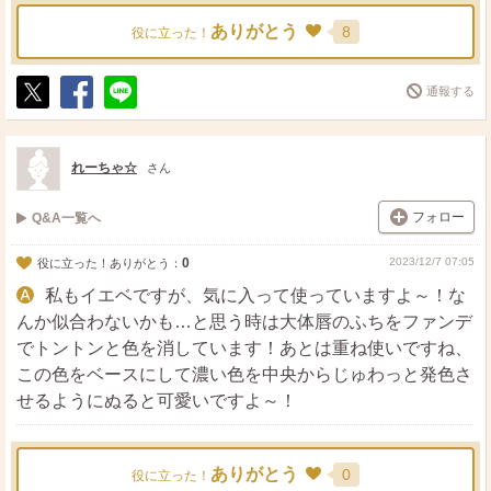
ありがとう
8
役に立った！
通報する
ポ
シ
送
ス
ェ
る
ト
ア
れーちゃ☆
さん
フォロー
Q&A一覧へ
0
2023/12/7 07:05
役に立った！ありがとう：
私もイエベですが、気に入って使っていますよ～！な
んか似合わないかも…と思う時は大体唇のふちをファンデ
でトントンと色を消しています！あとは重ね使いですね、
この色をベースにして濃い色を中央からじゅわっと発色さ
せるようにぬると可愛いですよ～！
ありがとう
0
役に立った！