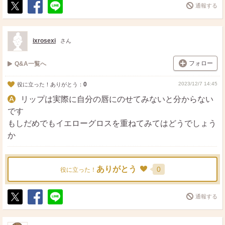
通報する
ポ
シ
送
ス
ェ
る
ト
ア
ixrosexi
さん
フォロー
Q&A一覧へ
0
2023/12/7 14:45
役に立った！ありがとう：
リップは実際に自分の唇にのせてみないと分からない
です
もしだめでもイエローグロスを重ねてみてはどうでしょう
か
ありがとう
0
役に立った！
通報する
ポ
シ
送
ス
ェ
る
ト
ア