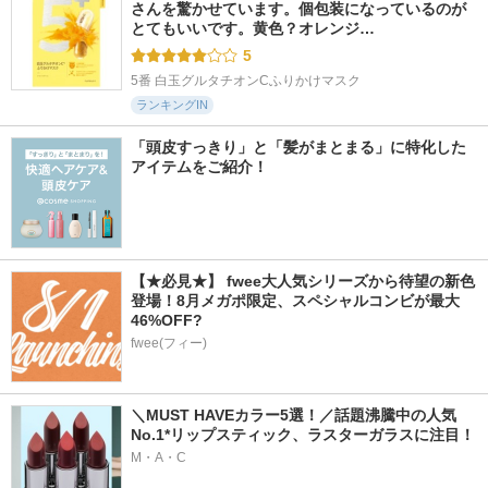
さんを驚かせています。個包装になっているのが
とてもいいです。黄色？オレンジ…
5
5番 白玉グルタチオンCふりかけマスク
ランキングIN
「頭皮すっきり」と「髪がまとまる」に特化した
アイテムをご紹介！
【★必見★】 fwee大人気シリーズから待望の新色
登場！8月メガポ限定、スペシャルコンビが最大
46%OFF?
fwee(フィー)
＼MUST HAVEカラー5選！／話題沸騰中の人気
No.1*リップスティック、ラスターガラスに注目！
M・A・C