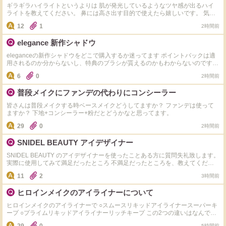
ギラギラハイライトというよりは 肌が発光しているようなツヤ感が出るハイ
ライトを教えてください。 鼻には高さ出す目的で使えたら嬉しいです。 気に
なってるのは以下の4つです。 ・Dior ディオールスキン フォーエヴァー グロ
12
1
2時間前
ウ マキシマイザー ・Dior ディオールスキン フォーエヴァー グロウ マキシマ
イザー ・Diorバックステージ グロウ マキシマイザー パレット ・NARSライト
elegance 新作シャドウ
リフレクティング ルミナイジングスティック ・
eleganceの新作シャドウをどこで購入するか迷ってます ポイントバックは適
用されるのか分からないし、特典のブラシが貰えるのかもわからないのですが
詳しい方いらっしゃいますか？ なるべくお得に購入したいと思っています
6
0
2時間前
普段メイクにファンデの代わりにコンシーラー
皆さんは普段メイクする時ベースメイクどうしてますか？ ファンデは使って
ますか？ 下地+コンシーラー+粉だとどうかなと思ってます。
29
0
2時間前
SNIDEL BEAUTY アイデザイナー
SNIDEL BEAUTY のアイデザイナーを使ったことある方に質問失礼致します。
実際に使用してみて満足だったところ 不満足だったところを、教えてくださ
い。 おすすめのカラーも教えていただけると嬉しいです！ よろしくお願い致
11
2
3時間前
します。
ヒロインメイクのアイライナーについて
ヒロインメイクのアイライナーで ○スムースリキッドアイライナースーパーキ
ープ ○プライムリキッドアイライナーリッチキープ この2つの違いはなんです
か？どちらが落ちにくいですか？ 今のところはスーパーキープを買おうかな
5時間前