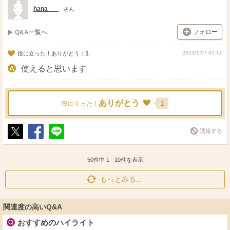
ト
ア
hana___
さん
フォロー
Q&A一覧へ
1
2023/12/7 02:17
役に立った！ありがとう：
使えると思います
ありがとう
1
役に立った！
通報する
ポ
シ
送
ス
ェ
る
ト
ア
50件中
1
-
10
件を表示
もっとみる…
関連度の高いQ&A
おすすめのハイライト