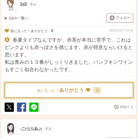
3sD
さん
フォロー
Q&A一覧へ
0
2023/12/7 13:31
役に立った！ありがとう：
春夏タイプなんですが、赤系が本当に苦手で、これは
ピンクよりも赤っぽさを感じます。赤が得意ならいけると
思います。
私は青みの１３番がしっくりきました。パンプキンワイン
もすごく似合わなかったです。
ありがとう
0
役に立った！
通報する
ポ
シ
送
ス
ェ
る
ト
ア
･:*+りりあ.:+
さん