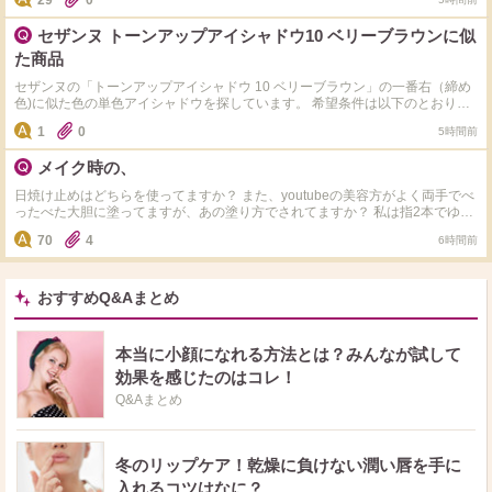
29
0
と思っていますが、意見教えてください！
セザンヌ トーンアップアイシャドウ10 ベリーブラウンに似
た商品
セザンヌの「トーンアップアイシャドウ 10 ベリーブラウン」の一番右（締め
色)に似た色の単色アイシャドウを探しています。 希望条件は以下のとおりで
す。 ・1,000円以下 ・色味ができるだけ似ている ・大粒ラメではなく、小さ
1
0
5時間前
なラメや繊細なパール感がある 「これはかなり似ている」「実際に代用して
いる」という商品があれば、メーカー名・商品名・色番も教えていただけると
メイク時の、
嬉しいです。 よろしくお願いします。
日焼け止めはどちらを使ってますか？ また、youtubeの美容方がよく両手でべ
ったべた大胆に塗ってますが、あの塗り方でされてますか？ 私は指2本でゆっ
くり丁寧に塗ってます。
70
4
6時間前
おすすめQ&Aまとめ
本当に小顔になれる方法とは？みんなが試して
効果を感じたのはコレ！
Q&Aまとめ
冬のリップケア！乾燥に負けない潤い唇を手に
入れるコツはなに？