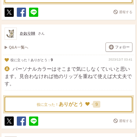
通報する
ポ
シ
送
ス
ェ
る
ト
ア
かおり08
さん
フォロー
Q&A一覧へ
9
2023/12/7 03:41
役に立った！ありがとう：
パーソナルカラーはそこまで気にしなくていいと思い
ます。見合わなければ他のリップを重ねて使えば大丈夫で
す。
ありがとう
9
役に立った！
通報する
ポ
シ
送
ス
ェ
る