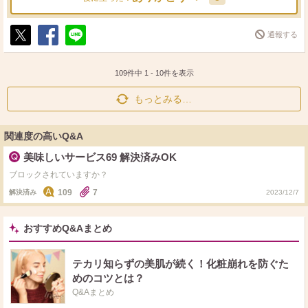
通報する
ポ
シ
送
ス
ェ
る
ト
ア
109件中
1
-
10
件を表示
もっとみる…
関連度の高いQ&A
美味しいサービス69 解決済みOK
ブロックされていますか？
109
7
解決済み
2023/12/7
おすすめQ&Aまとめ
テカリ知らずの美肌が続く！化粧崩れを防ぐた
めのコツとは？
Q&Aまとめ