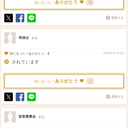
ありがとう
0
役に立った！
通報する
ポ
シ
送
ス
ェ
る
ト
ア
幸保ほ
さん
1
2024/5/8 15:28
役に立った！ありがとう：
されています
ありがとう
1
役に立った！
通報する
ポ
シ
送
ス
ェ
る
ト
ア
富富豊豊金
さん