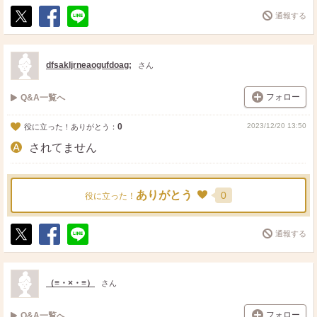
通報する
ポ
シ
送
ス
ェ
る
ト
ア
dfsakljrneaogufdoag;
さん
フォロー
Q&A一覧へ
0
2023/12/20 13:50
役に立った！ありがとう：
されてません
ありがとう
0
役に立った！
通報する
ポ
シ
送
ス
ェ
る
ト
ア
（≡・×・≡）
さん
フォロー
Q&A一覧へ