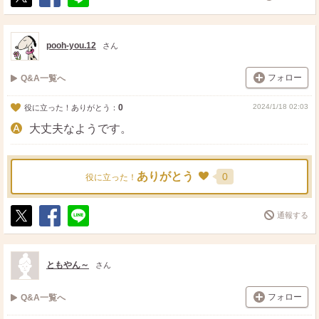
ポ
シ
送
ス
ェ
る
ト
ア
pooh-you.12
さん
フォロー
Q&A一覧へ
0
2024/1/18 02:03
役に立った！ありがとう：
大丈夫なようです。
ありがとう
0
役に立った！
通報する
ポ
シ
送
ス
ェ
る
ト
ア
ともやん～
さん
フォロー
Q&A一覧へ