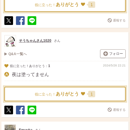
ありがとう
1
役に立った！
通報する
ポ
シ
送
ス
ェ
る
ト
ア
そうちゃんさん1020
さん
フォロー
Q&A一覧へ
1
2024/5/26 22:21
役に立った！ありがとう：
夜は塗ってません
ありがとう
1
役に立った！
通報する
ポ
シ
送
ス
ェ
る
ト
ア