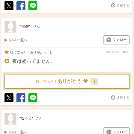
通報する
ポ
シ
送
ス
ェ
る
ト
ア
minty*
さん
フォロー
Q&A一覧へ
1
2025/1/30 20:32
役に立った！ありがとう：
夜は塗ってません。
ありがとう
1
役に立った！
通報する
ポ
シ
送
ス
ェ
る
ト
ア
*なうえ*
さん
フォロー
Q&A一覧へ