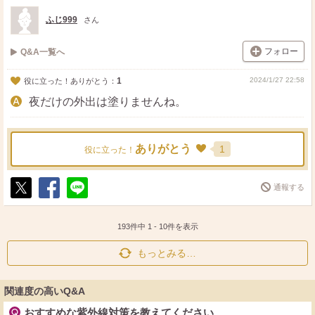
ト
ア
ふじ999
さん
フォロー
Q&A一覧へ
1
2024/1/27 22:58
役に立った！ありがとう：
夜だけの外出は塗りませんね。
ありがとう
1
役に立った！
通報する
ポ
シ
送
ス
ェ
る
ト
ア
193件中
1
-
10
件を表示
もっとみる…
関連度の高いQ&A
おすすめな紫外線対策を教えてください