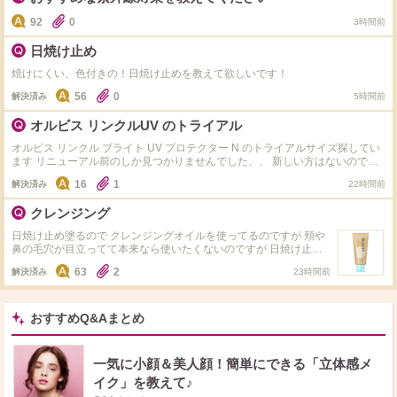
92
0
3時間前
日焼け止め
焼けにくい、色付きの！日焼け止めを教えて欲しいです！
56
0
解決済み
5時間前
オルビス リンクルUV のトライアル
オルビス リンクル ブライト UV プロテクター N のトライアルサイズ探してい
ます リニューアル前のしか見つかりませんでした、、 新しい方はないのです
かね？ 使用感比べた方いたら質問ですが、そんなに大差はないでしょか？ テ
16
1
解決済み
22時間前
スターで手に塗った感じはよかったですが、敏感肌なのでトライアルでちゃん
と試してから問題なければ現品買いたいと思ってます。
クレンジング
日焼け止め塗るので クレンジングオイルを使ってるのですが 頬や
鼻の毛穴が目立ってて本来なら使いたくないのですが 日焼け止め
が落ちるクレンジングはありますでしょうか… 使ってる日焼け止
63
2
解決済み
23時間前
めはビオレuvの茶色のやつです！ ちなみにウォータープルーフで
おすすめのものやウォータープルーフでもジェルで落ちるクレンジ
ングがあれば教えてください！ よろしくお願いします。
おすすめQ&Aまとめ
一気に小顔＆美人顔！簡単にできる「立体感メ
イク」を教えて♪