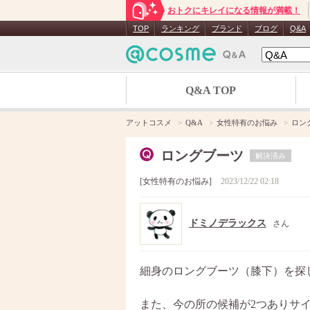
おトクにキレイになる情報が満載！
TOP
ランキング
ブランド
ブログ
Q&A
Q&A TOP
アットコスメ
Q&A
女性特有のお悩み
ロン
ロングブーツ
解決済み
女性特有のお悩み
2023/12/22 02:18
ドミノデラックス
さん
細身のロングブーツ（膝下）を探
また、今の所の候補が2つありサ