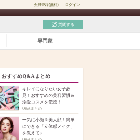
会員登録(無料)
ログイン
質問する
専門家
おすすめQ&Aまとめ
キレイになりたい女子必
見！おすすめの美容習慣＆
溺愛コスメを伝授！
Q&Aまとめ
一気に小顔＆美人顔！簡単
にできる「立体感メイク」
を教えて♪
Q&Aまとめ