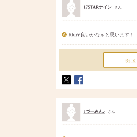
17STARナイン
さん
Riuが良いかなぁと思います！
役に立
ポス
シェ
ト
ア
♪づーみん♪
さん