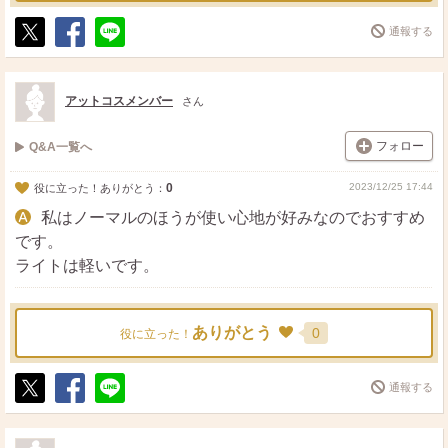
通報する
ポ
シ
送
ス
ェ
る
ト
ア
アットコスメンバー
さん
フォロー
Q&A一覧へ
0
2023/12/25 17:44
役に立った！ありがとう：
私はノーマルのほうが使い心地が好みなのでおすすめ
です。
ライトは軽いです。
ありがとう
0
役に立った！
通報する
ポ
シ
送
ス
ェ
る
ト
ア