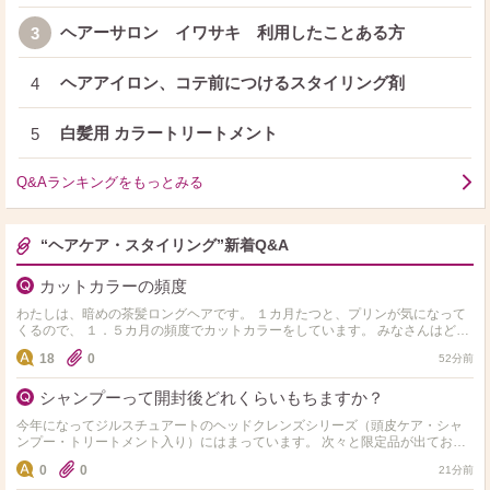
ヘアーサロン イワサキ 利用したことある方
3
ヘアアイロン、コテ前につけるスタイリング剤
4
白髪用 カラートリートメント
5
Q&Aランキングをもっとみる
“ヘアケア・スタイリング”新着Q&A
カットカラーの頻度
わたしは、暗めの茶髪ロングヘアです。 １カ月たつと、プリンが気になって
くるので、 １．５カ月の頻度でカットカラーをしています。 みなさんはどれ
くらいの頻度ですか。
18
0
52分前
シャンプーって開封後どれくらいもちますか？
今年になってジルスチュアートのヘッドクレンズシリーズ（頭皮ケア・シャ
ンプー・トリートメント入り）にはまっています。 次々と限定品が出ており
ますが週に1，2回使用と記載されており、 中々減りませ…
0
0
21分前