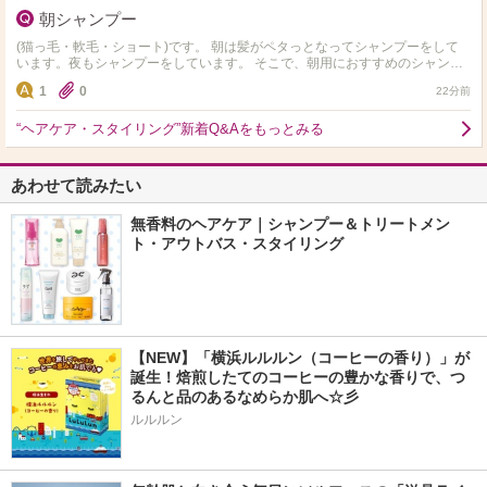
朝シャンプー
(猫っ毛・軟毛・ショート)です。 朝は髪がペタっとなってシャンプーをして
います。夜もシャンプーをしています。 そこで、朝用におすすめのシャンプ
ーを教えて頂きたいです！ 髪は全くダメー…
1
0
22分前
“ヘアケア・スタイリング”新着Q&Aをもっとみる
あわせて読みたい
無香料のヘアケア｜シャンプー＆トリートメン
ト・アウトバス・スタイリング
【NEW】「横浜ルルルン（コーヒーの香り）」が
誕生！焙煎したてのコーヒーの豊かな香りで、つ
るんと品のあるなめらか肌へ☆彡
ルルルン