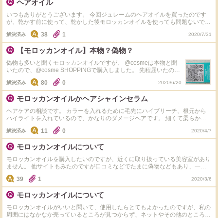
ヘアオイル
いつもありがとうございます。 今回ジュレームのヘアオイルを買ったのです
が、乾かす前に使って、乾かした後モロッカンオイルを使っても問題ないでし
ょうか？
38
1
解決済み
2020/7/31
【モロッカンオイル】本物？偽物？
偽物も多いと聞くモロッカンオイルですが、 @cosmeは本物と聞
いたので、@cosme SHOPPINGで購入しました。 先程届いたので
すが本当に本物なのか不安になり質問しました。 ・背面がシール
80
0
解決済み
2020/6/20
表記 ・QRコードはあるが、読み取れない ・製造販売元:株式会社
ブルーム ・ ボトルに刻印はあり ・開封はしてないので、香りや使
モロッカンオイルかヘアシャインセラム
用感は不明 偽物じゃないにしても、並行輸入品ということでしょ
うか…？？ その場合、使用しても品質的に問題ないのでしょう
ヘアケアの相談です。 カラーを入れるために毛先にハイブリーチ、根元から
か？ 返品したほうが良いでしょうか？
ハイライトを入れているので、かなりのダメージヘアです。 細くて柔らかい
猫っ毛です。 色々試しましたが、あまり効果が出ず、もう髪が死んでるか
11
0
解決済み
2020/4/7
な…と思いましたが、藁にもすがる気持ちで、モロッカンオイルかザ・プロダ
クトのヘアシャインセラムを試してみようかなぁと思うのですが、もし両方使
モロッカンオイルについて
ったことがある方がいらっしゃったらどちらがオススメか教えて下さい！ ア
ットコスメの口コミではモロッカンオイルの方が良いですが…。 また、ほか
モロッカンオイルを購入したいのですが、近くに取り扱っている美容室があり
にもオススメがあれば教えて下さい。 短時間でシャワーを済ませることが多
ません。 他サイトもみたのですが口コミなどでたまに偽物などもあり、一度
いので、アウトバスで使えるものがいいです。
頼んだものも輸入コード？が剥がされていたため返品しました..。 ---アットコ
39
1
2020/3/6
スメでも取り扱っているようですが、本物でしょうか？ ---ミディアムヘアで
モロッカンオイルのいただいたサンプル10mlをアウトバスのみ現在使ってい
モロッカンオイルについて
るのですが、同じくらいの使用頻度でも50ml でも1.２ヶ月くらいは持ちます
か？；； ---それと50mlにはポンプが付いていないようですが、おすすめの方
モロッカンオイルがいいと聞いて、使用したらとてもよかったのですが、私の
法？はありますでしょうか；；
周囲にはなかなか売っているところが見つからず、ネットやその他のところで