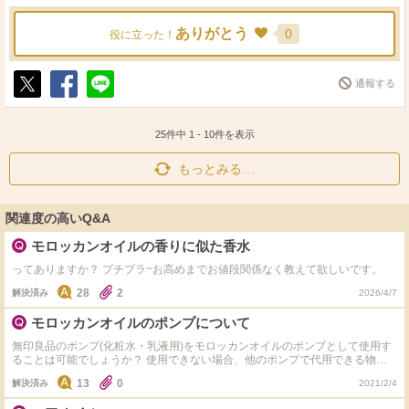
ありがとう
0
役に立った！
通報する
ポ
シ
送
ス
ェ
る
ト
ア
25件中
1
-
10
件を表示
もっとみる…
関連度の高いQ&A
モロッカンオイルの香りに似た香水
ってありますか？ プチプラ~お高めまでお値段関係なく教えて欲しいです。
28
2
解決済み
2026/4/7
モロッカンオイルのポンプについて
無印良品のポンプ(化粧水・乳液用)をモロッカンオイルのポンプとして使用す
ることは可能でしょうか？ 使用できない場合、他のポンプで代用できる物が
ありましたら教えて頂きたいです。
13
0
解決済み
2021/2/4