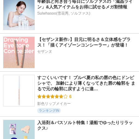
年齢肌と向き合う毎日にソルファスの「滋晶ライ
ン」&人気アイテムをお得に試せるメガ割情報
Sulwhasoo(雪花秀, ソルファス)
【セザンヌ新作♪】目元に明るさ＆立体感をプラ
ス！「描くアイゾーンコンシーラー」が登場！
セザンヌ
すごくいいです！ ブルベ夏の私の唇の色にドンピ
シャで、 加齢により薄くなってきた唇の輪郭を ま
るで元の輪郭に戻すように違…
6
影色リップメイカー
ランキングIN
入浴剤＆バスソルト特集！湯船でゆったりリラッ
クス♪