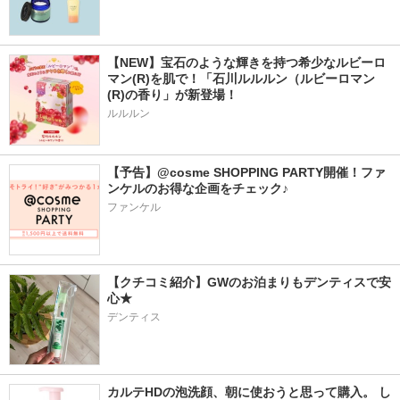
【NEW】宝石のような輝きを持つ希少なルビーロ
マン(R)を肌で！「石川ルルルン（ルビーロマン
(R)の香り」が新登場！
ルルルン
【予告】@cosme SHOPPING PARTY開催！ファ
ンケルのお得な企画をチェック♪
ファンケル
【クチコミ紹介】GWのお泊まりもデンティスで安
心★
デンティス
カルテHDの泡洗顔、朝に使おうと思って購入。 し