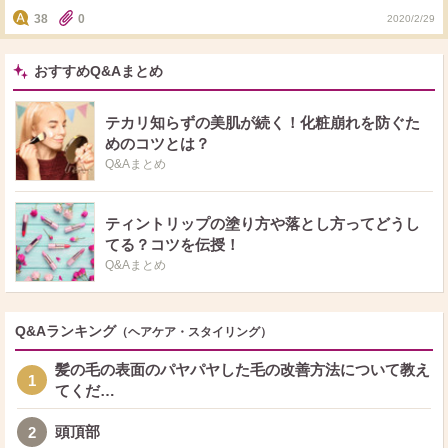
売っているものは偽物だとも言われているのですが、実際はどうなのでしょう
38
0
2020/2/29
か？ネットで買えるなら便利なのでネットで買いたいところなのですが、使用
されているみなさんはどこで購入されていますか？またネットで購入された方
は、偽物だとわかるものですか？
おすすめQ&Aまとめ
テカリ知らずの美肌が続く！化粧崩れを防ぐた
めのコツとは？
Q&Aまとめ
ティントリップの塗り方や落とし方ってどうし
てる？コツを伝授！
Q&Aまとめ
Q&Aランキング
（ヘアケア・スタイリング）
髪の毛の表面のパヤパヤした毛の改善方法について教え
1
てくだ…
頭頂部
2