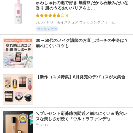
ゅわしゅわの泡で好き 無香料だから石鹸みたいな
香り 肌のうるおいバリアをま…
6
カルテＨＤ　モイスチュア ウォッシングフォーム
ランキングIN
30～50代のメイク講師のお直しポーチの中身は？
崩れにくいコツも
【新作コスメ特集】8月発売のデパコスが大集合
＼プレゼント応募締切間近／崩れにくい＆毛穴レ
スな美しさが続く『ウルトラファンデ*』
ランコム