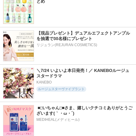
とめ
【現品プレゼント】デュアルエフェクトアンプル
を抽選で30名様にプレゼント
リジュラン(REJURAN COSMETICS)
＼7/24 いよいよ本日発売！／ KANEBOルージュ
スタードラマ
KANEBO
ルージュスターヴァイブラント
 ■□いちゃん□■さま、嬉しいクチコミありがとうご
ざいます(｀・ω・´)
MEDIHEAL(メディヒール)