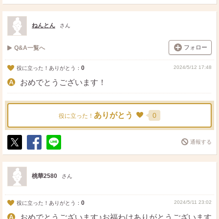
ポ
シ
送
ス
ェ
る
ト
ア
ねんとん
さん
フォロー
Q&A一覧へ
0
2024/5/12 17:48
役に立った！ありがとう：
おめでとうございます！
ありがとう
0
役に立った！
通報する
ポ
シ
送
ス
ェ
る
ト
ア
桃華2580
さん
0
2024/5/11 23:02
役に立った！ありがとう：
おめでとうございます♪お福わけありがとうございます