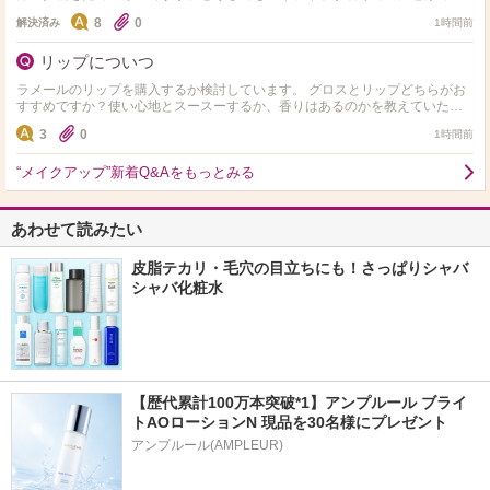
えるなーって思…
8
0
解決済み
1時間前
リップについつ
ラメールのリップを購入するか検討しています。 グロスとリップどちらがお
すすめですか？使い心地とスースーするか、香りはあるのかを教えていただ
きたいです。
3
0
1時間前
“メイクアップ”新着Q&Aをもっとみる
あわせて読みたい
皮脂テカリ・毛穴の目立ちにも！さっぱりシャバ
シャバ化粧水
【歴代累計100万本突破*1】アンプルール ブライ
トAOローションN 現品を30名様にプレゼント
アンプルール(AMPLEUR)