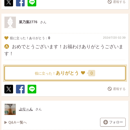
通報する
ポ
シ
送
ス
ェ
る
ト
ア
菜乃葉2776
さん
0
2024/7/20 02:39
役に立った！ありがとう：
おめでとうございます！お福わけありがとうございま
す！
ありがとう
0
役に立った！
通報する
ポ
シ
送
ス
ェ
る
ト
ア
ぷり～ん
さん
フォロー
Q&A一覧へ