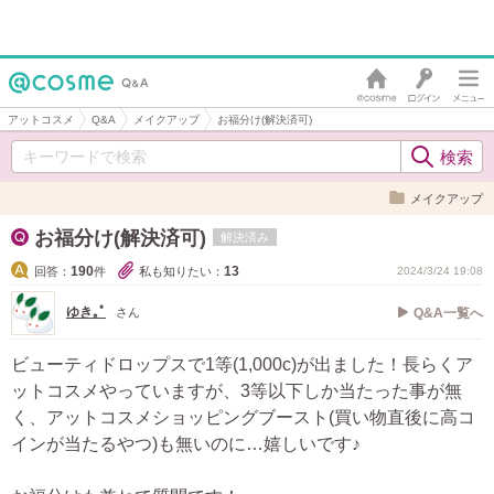
アットコスメ
Q&A
メイクアップ
お福分け(解決済可)
メイクアップ
お福分け(解決済可)
解決済み
190
13
回答：
件
私も知りたい：
2024/3/24 19:08
ゆき｡ﾟ
さん
Q&A一覧へ
ビューティドロップスで1等(1,000c)が出ました！長らくア
ットコスメやっていますが、3等以下しか当たった事が無
く、アットコスメショッピングブースト(買い物直後に高コ
インが当たるやつ)も無いのに…嬉しいです♪