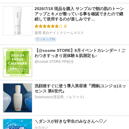
2026/7/18 現品を購入 サンプルで朝の肌のトーン
アップとキメが整っている事を確認できたので継
続して使用するのが楽しみです…
6
薬用 美白ナイトクリームマスク
ランキングIN
【@cosme STORE】8月イベントカレンダー！ご
わつきすっきり泥体験＆肌測定も♪
@cosme STORE PR担当
洗顔後すぐに使う導入美容液『潤燥(ユンジョ)エッ
センス 第6世代』
＼ダンスが好きな学生のみなさんへ♡／
ルルルン