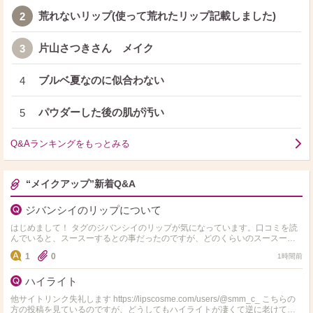
荒れないリップ(使って荒れたリップ記載しました)
2
片山さつきさん メイク
3
ブルベ夏なのに似合わない
4
パウダーした後の肌が汚い
5
Q&Aランキングをもっとみる
“メイクアップ”新着Q&A
ジバンシイのリップについて
はじめまして！ タグのジバンシイのリップが気になっています。口コミを読
んでいると、スースーするとの事だったのですが、どのくらいのスースー感
でしょうか？ 使ったことのあるリップで、 J…
1
0
1時間前
ハイライト
他サイトリンク失礼します https://lipscosme.com/users/@smm_c_ こちらの
方の投稿を見ているのですが、どうしてもハイライトが凄くて逆に老けて見