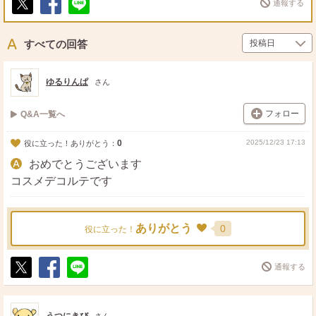
通報する
ポ
シ
送
ス
ェ
る
ト
ア
すべての回答
ゆるりんぱ
さん
フォロー
Q&A一覧へ
0
2025/12/23 17:13
役に立った！ありがとう：
おめでとうございます
コスメデコルテです
ありがとう
0
役に立った！
通報する
ポ
シ
送
ス
ェ
る
ト
ア