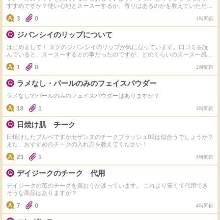
すすめですか？使い心地とスースーするか、香りはあるのかを教えていただき
たいです。
3
0
1時間前
ジバンシイのリップについて
はじめまして！ タグのジバンシイのリップが気になっています。口コミを読
んでいると、スースーするとの事だったのですが、どのくらいのスースー感で
しょうか？ 使ったことのあるリップで、 JILLSTUARTのプランパー VISEのプ
1
0
1時間前
ランパー このどちらかと比較して頂きたいです。 試したことのある方、お願
いいたします！
ラメなし・パールのみのフェイスパウダー
ラメなしでパールのみのフェイスパウダーはありますか？
18
1
3時間前
日焼け肌 チーク
日焼けしたブルベですがセザンヌのチークブラッシュ02は似合うでしょうか？
また、おすすめのチークの入れ方を教えてください！
23
1
4時間前
デイジークのチーク 代用
デイジークの苺のチークを買おうか迷っています。 これより安くて代用でき
そうな商品はありますか？
7
0
4時間前