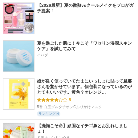
【2026最新】夏の微熱vsクールメイクをプロがガ
チ提案！
夏を過ごした肌に！今こそ「ワセリン湿潤スキン
ケア」を試してみて
イハダ
娘が良く使っていてたまにいっしょに貼って旦那
さんを驚かせています。個包装になっているのが
とてもいいです。黄色？オレンジ…
5
5番 白玉グルタチオンCふりかけマスク
ランキングIN
【洗顔こそ命】頑固なイチゴ鼻とお別れしまし
ょ！
ドモホルンリンクル