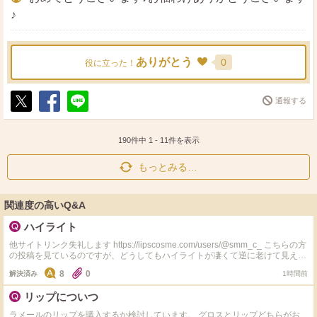
♪
ありがとう
0
役に立った！
通報する
ポ
シ
送
ス
ェ
る
ト
ア
190件中
1
-
11
件を表示
もっとみる…
関連度の高いQ&A
ハイライト
他サイトリンク失礼します https://lipscosme.com/users/@smm_c_ こちらの方
の投稿を見ているのですが、どうしてもハイライトが凄くて逆に老けて見える
なーって思っちゃうんですけどみなさんどうですか？
8
0
解決済み
1時間前
リップについつ
ラメールのリップを購入するか検討しています。 グロスとリップどちらがお