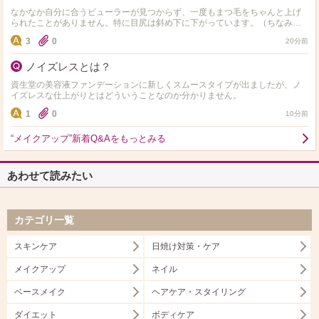
なかなか自分に合うビューラーが見つからず、一度もまつ毛をちゃんと上げ
られたことがありません。特に目尻は斜め下に下がっています。（ちなみに
今まで使用したことのあるビューラーは資生堂・無印良品・アイプ…
3
0
20分前
ノイズレスとは？
資生堂の美容液ファンデーションに新しくスムースタイプが出ましたが、ノ
イズレスな仕上がりとはどういうことなのか分かりません。
1
0
10分前
“メイクアップ”新着Q&Aをもっとみる
あわせて読みたい
カテゴリ一覧
スキンケア
日焼け対策・ケア
メイクアップ
ネイル
ベースメイク
ヘアケア・スタイリング
ダイエット
ボディケア