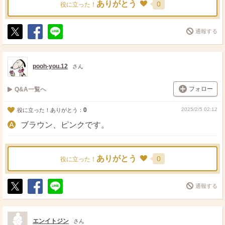
ありがとう
0
役に立った！
通報する
ポ
シ
送
ス
ェ
る
ト
ア
pooh-you.12
さん
フォロー
Q&A一覧へ
0
2025/2/5 02:12
役に立った！ありがとう：
ブラウン、ピンクです。
ありがとう
0
役に立った！
通報する
ポ
シ
送
ス
ェ
る
ト
ア
エンイトジン
さん