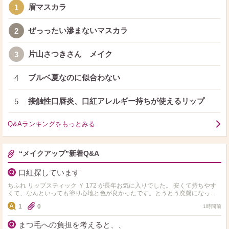
眉マスカラ
1
ぜっったい滲まないマスカラ
2
片山さつきさん メイク
3
ブルベ夏なのに似合わない
4
接触性口唇炎、口紅アレルギー持ちが使えるリップ
5
Q&Aランキングをもっとみる
“メイクアップ”新着Q&A
口紅探しています
ちふれ リップスティック Ｙ 172 が長年お気に入りでした。 安くて持ちやす
くて、なんといっても塗り心地と色が良かったです。とうとう廃盤になって
しまったようで大ショックです(ToT) …
1
0
1時間前
まつ毛への負担を考えると、、