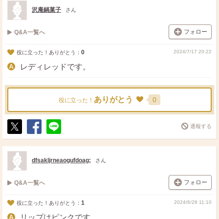
ト
ア
沢庵鍋菓子
さん
フォロー
Q&A一覧へ
0
2024/7/17 20:22
役に立った！ありがとう：
レディレッドです。
ありがとう
0
役に立った！
通報する
ポ
シ
送
ス
ェ
る
ト
ア
dfsakljrneaogufdoag;
さん
フォロー
Q&A一覧へ
1
2024/6/28 11:10
役に立った！ありがとう：
リップはピンクです