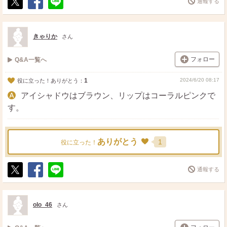
通報する
ポ
シ
送
ス
ェ
る
ト
ア
きゃりか
さん
フォロー
Q&A一覧へ
1
2024/6/20 08:17
役に立った！ありがとう：
アイシャドウはブラウン、リップはコーラルピンクで
す。
ありがとう
1
役に立った！
通報する
ポ
シ
送
ス
ェ
る
ト
ア
olo_46
さん