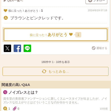
フォロー
Q&A一覧へ
1
2024/6/19 07:16
役に立った！ありがとう：
ブラウンとピンクレッドです。
ありがとう
1
役に立った！
通報する
ポ
シ
送
ス
ェ
る
ト
ア
180件中
1
-
10
件を表示
もっとみる…
関連度の高いQ&A
ノイズレスとは？
資生堂の美容液ファンデーションに新しくスムースタイプが出ましたが、ノイ
ズレスな仕上がりとはどういうことなのか分かりません。
1
0
10分前