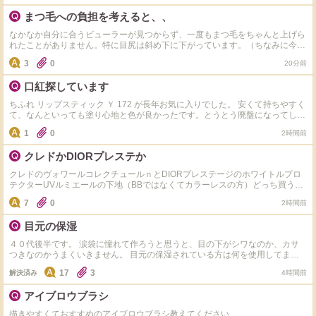
まつ毛への負担を考えると、、
なかなか自分に合うビューラーが見つからず、一度もまつ毛をちゃんと上げら
れたことがありません。特に目尻は斜め下に下がっています。（ちなみに今ま
で使用したことのあるビューラーは資生堂・無印良品・アイプチ・マキアージ
3
0
20分前
ュ・コージー本舗） そこでマツパをしてみたいと考えましたが、金銭的な負
担や薬剤に対して不安があります。 そこで、 ①自分に合うビューラーを探し
口紅探しています
続ける（部分用やホットビューラー等も） ②マツパをする ならまつ毛への負
担など総合的に考えてどちらの方が良いでしょうか？（ちなみにビューラーは
ちふれ リップスティック Ｙ 172 が長年お気に入りでした。 安くて持ちやすく
週の半分以上使用）もし他の意見もあればぜひお願いします。
て、なんといっても塗り心地と色が良かったです。とうとう廃盤になってしま
ったようで大ショックです(ToT) ややマットでブルベに合う 濃い目のピンク色
1
0
2時間前
(ローズカラー、フューシャピンク、マゼンタ？)です。 ツヤやぽってりするジ
ェル系は苦手です。 マット系を塗ってティッシュオフして色を残しつつ、薄
クレドかDIORプレステか
く濡れる口紅が良いです。 デパコスに近いものはあるかもしれませんが、プ
チプラも含めて似たような塗り心地と色合いの口紅を探さなくては、、、 ご
クレドのヴォワールコレクチュールｎとDIORプレステージのホワイトルプロ
存知のものがあれば教えてください。 172 は、塗ってみると写真ほど濃くな
テクターUVルミエールの下地（BBではなくてカラーレスの方）どっち買うか
かったので、落ち着いた感じの濃いピンク(ローズカラーというのが近いか
悩んでます。 それぞれ使ったことある方、比較を知りたいです！ よろしくお
も？)でしょうか。 よろしくお願いいたします。
7
0
2時間前
願いします！
目元の保湿
４０代後半です。 涙袋に憧れて作ろうと思うと、目の下がシワなのか、カサ
つきなのかうまくいきません。 目元の保湿されている方は何を使用してます
か？ ちなみに、朝はポーラのアイクリーム塗ってます。メイクをしてよれる
17
3
解決済み
4時間前
ことはありません。 スキンケアなのか、使用するメイクアップコスメを変え
たほうがいいのか、アドバイスお願いします。
アイブロウブラシ
描きやすくておすすめのアイブロウブラシ教えてください