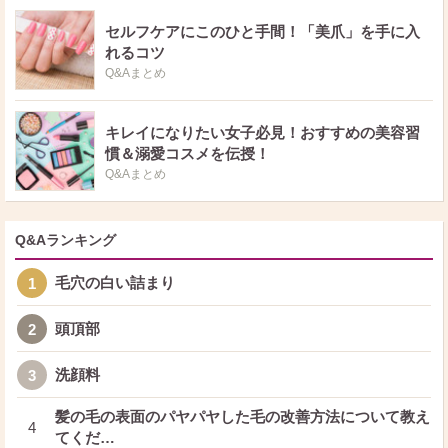
セルフケアにこのひと手間！「美爪」を手に入
れるコツ
Q&Aまとめ
キレイになりたい女子必見！おすすめの美容習
慣＆溺愛コスメを伝授！
Q&Aまとめ
Q&Aランキング
毛穴の白い詰まり
1
頭頂部
2
洗顔料
3
髪の毛の表面のパヤパヤした毛の改善方法について教え
4
てくだ…