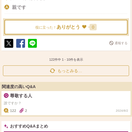
親です
ありがとう
0
役に立った！
通報する
ポ
シ
送
ス
ェ
る
ト
ア
122件中
1
-
10
件を表示
もっとみる…
関連度の高いQ&A
尊敬する人
誰ですか？
122
2
2024/8/2
おすすめQ&Aまとめ