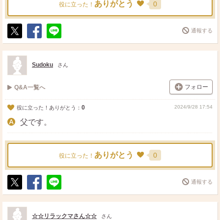
ありがとう
0
役に立った！
通報する
ポ
シ
送
ス
ェ
る
ト
ア
Sudoku
さん
フォロー
Q&A一覧へ
0
2024/9/28 17:54
役に立った！ありがとう：
父です。
ありがとう
0
役に立った！
通報する
ポ
シ
送
ス
ェ
る
ト
ア
☆☆リラックマさん☆☆
さん