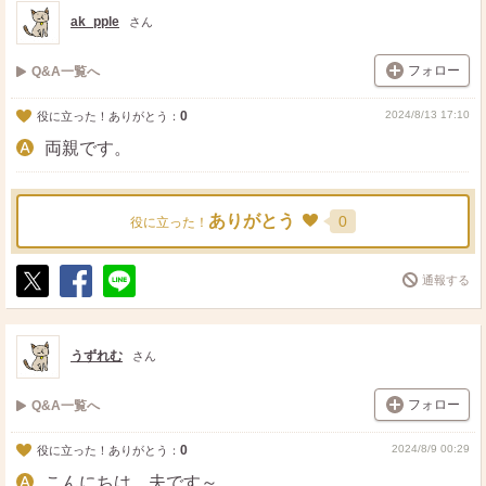
ト
ア
ak_pple
さん
フォロー
Q&A一覧へ
0
2024/8/13 17:10
役に立った！ありがとう：
両親です。
ありがとう
0
役に立った！
通報する
ポ
シ
送
ス
ェ
る
ト
ア
うずれむ
さん
フォロー
Q&A一覧へ
0
2024/8/9 00:29
役に立った！ありがとう：
こんにちは。夫です～。