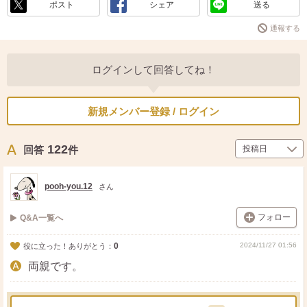
ポスト
シェア
送る
通報する
ログインして回答してね！
新規メンバー登録 / ログイン
122
回答
件
pooh-you.12
さん
フォロー
Q&A一覧へ
0
2024/11/27 01:56
役に立った！ありがとう：
両親です。