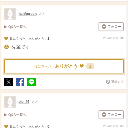
ポ
シ
送
ス
ェ
る
ト
ア
hanAgreen
さん
フォロー
Q&A一覧へ
1
2024/8/8 06:39
役に立った！ありがとう：
先輩です
ありがとう
1
役に立った！
通報する
ポ
シ
送
ス
ェ
る
ト
ア
olo_46
さん
フォロー
Q&A一覧へ
0
2024/8/8 06:03
役に立った！ありがとう：