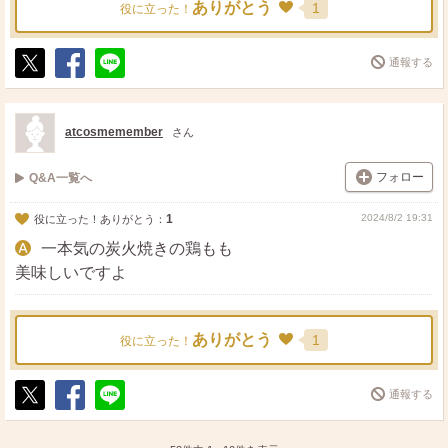
ありがとう
1
役に立った！
通報する
ポ
シ
送
ス
ェ
る
ト
ア
atcosmemember
さん
フォロー
Q&A一覧へ
1
2024/8/2 19:31
役に立った！ありがとう：
一本気の炭火焼きの鶏もも
美味しいですよ
ありがとう
1
役に立った！
通報する
ポ
シ
送
ス
ェ
る