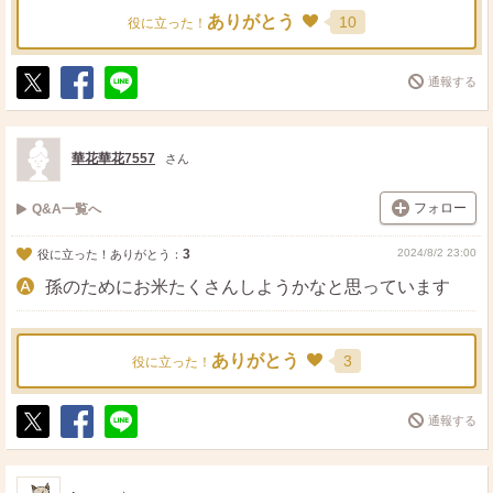
ありがとう
10
役に立った！
通報する
ポ
シ
送
ス
ェ
る
ト
ア
華花華花7557
さん
フォロー
Q&A一覧へ
3
2024/8/2 23:00
役に立った！ありがとう：
孫のためにお米たくさんしようかなと思っています
ありがとう
3
役に立った！
通報する
ポ
シ
送
ス
ェ
る
ト
ア