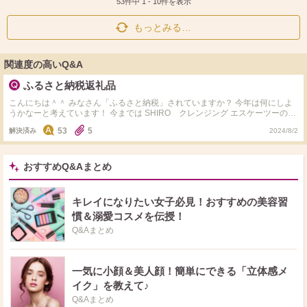
ト
ア
53件中
1
-
10
件を表示
もっとみる…
関連度の高いQ&A
ふるさと納税返礼品
こんにちは＾＾ みなさん「ふるさと納税」されていますか？ 今年は何にしよ
うかなーと考えています！ 今までは SHIRO クレンジング エスケーツーのお
化粧水 アスタリフト 美容液 とスキンケア商品に変えてきました。 今年もス
53
5
解決済み
2024/8/2
キンケアにしようかなーと思ったり、旅行券やイベントチケットなどもいいな
と思っています。 皆さんが今までしてきた物やオススメをぜひぜひお教え下
さいませ＾＾ 暑いのでご自愛ください。 よろしくお願いいたします。
おすすめQ&Aまとめ
キレイになりたい女子必見！おすすめの美容習
慣＆溺愛コスメを伝授！
Q&Aまとめ
一気に小顔＆美人顔！簡単にできる「立体感メ
イク」を教えて♪
Q&Aまとめ