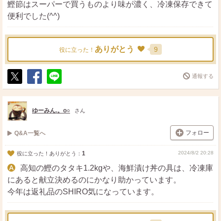
鰹節はスーパーで買うものより味が濃く、冷凍保存できて
便利でした(^^)
ありがとう
9
役に立った！
通報する
ポ
シ
送
ス
ェ
る
ト
ア
ゆーみん.。o○
さん
フォロー
Q&A一覧へ
1
2024/8/2 20:28
役に立った！ありがとう：
高知の鰹のタタキ1.2kgや、海鮮漬け丼の具は、冷凍庫
にあると献立決めるのにかなり助かっています。
今年は返礼品のSHIRO気になっています。