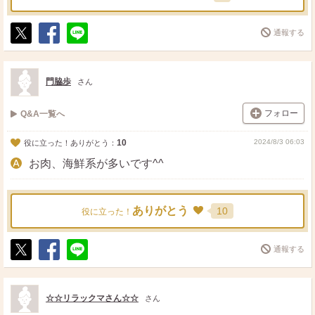
通報する
ポ
シ
送
ス
ェ
る
ト
ア
門脇歩
さん
フォロー
Q&A一覧へ
10
2024/8/3 06:03
役に立った！ありがとう：
お肉、海鮮系が多いです^^
ありがとう
10
役に立った！
通報する
ポ
シ
送
ス
ェ
る
ト
ア
☆☆リラックマさん☆☆
さん