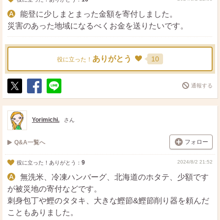
能登に少しまとまった金額を寄付しました。
災害のあった地域になるべくお金を送りたいです。
ありがとう
10
役に立った！
通報する
ポ
シ
送
ス
ェ
る
ト
ア
Yorimichi.
さん
フォロー
Q&A一覧へ
9
2024/8/2 21:52
役に立った！ありがとう：
無洗米、冷凍ハンバーグ、北海道のホタテ、少額です
が被災地の寄付などです。
刺身包丁や鰹のタタキ、大きな鰹節&鰹節削り器を頼んだ
こともありました。