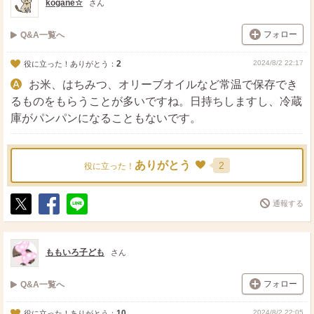
kogane☆
さん
フォロー
Q&A一覧へ
2
2024/8/2 22:17
役に立った！ありがとう：
お米、はちみつ、オリーブオイルなど常温で保存でき
るものをもらうことが多いですね。日持ちしますし、冷蔵
庫がパンパンになることもないです。
ありがとう
2
役に立った！
通報する
ポ
シ
送
ス
ェ
る
ト
ア
ももいろ子ども
さん
フォロー
Q&A一覧へ
10
2024/8/2 22:05
役に立った！ありがとう：