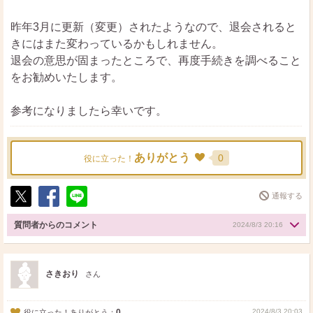
昨年3月に更新（変更）されたようなので、退会されると
きにはまた変わっているかもしれません。
退会の意思が固まったところで、再度手続きを調べること
をお勧めいたします。
参考になりましたら幸いです。
ありがとう
0
役に立った！
通報する
ポ
シ
送
ス
ェ
る
質問者からのコメント
2024/8/3 20:16
ト
ア
さきおり
さん
0
2024/8/3 20:03
役に立った！ありがとう：