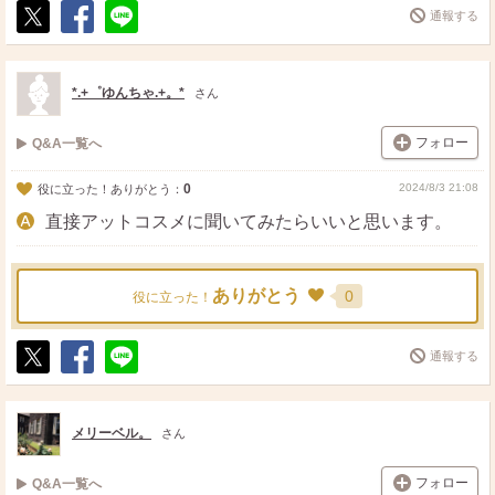
通報する
ポ
シ
送
ス
ェ
る
ト
ア
*.+゜ゆんちゃ.+。*
さん
フォロー
Q&A一覧へ
0
2024/8/3 21:08
役に立った！ありがとう：
直接アットコスメに聞いてみたらいいと思います。
ありがとう
0
役に立った！
通報する
ポ
シ
送
ス
ェ
る
ト
ア
メリーベル。
さん
フォロー
Q&A一覧へ