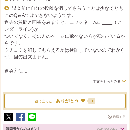
退会前に自分の投稿を消してもらうことは少なくとも
このQ＆Aではできないようです。
過去の質問と回答をみますと、ニックネームに____（ア
ンダーライン)が
ついてなく、その方のページに飛べない方が残っているか
らです。
クチコミを消してもらえるかは検証していないのでわから
ず、回答出来ません。
退会方法
https://istyle.collasq.com/index.php?
本文をもっとみる
action=faq&cat=2&id=27&artlang=ja
退会フォーム
https://www.cosme.net/signup/cancel
ありがとう
0
役に立った！
それぞれに注意事項（課金しているサービスは別途退会の
要あり）をお読みください。
通報する
ポ
シ
送
ス
ェ
る
質問者からのコメント
2024/8/3 20:17