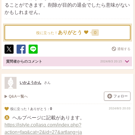
ることができます。削除が目的の退会でしたら意味がない
かもしれません。
ありがとう
0
役に立った！
通報する
ポ
シ
送
ス
ェ
る
質問者からのコメント
2024/8/3 20:15
ト
ア
いかようかん
さん
フォロー
Q&A一覧へ
0
2024/8/3 20:03
役に立った！ありがとう：
ヘルプページに記載があります。
https://istyle.collasq.com/index.php?
action=faq&cat=2&id=27&artlang=ja