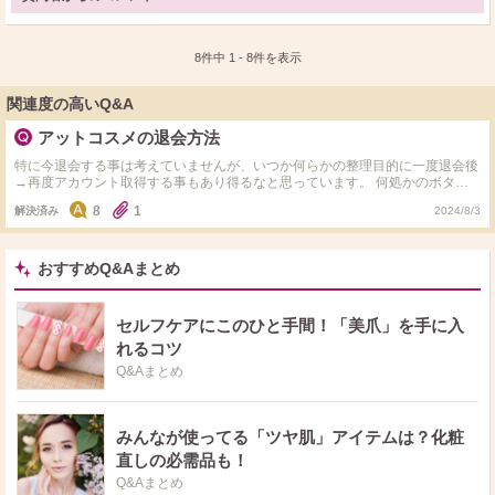
ト
ア
8件中
1
-
8
件を表示
関連度の高いQ&A
アットコスメの退会方法
特に今退会する事は考えていませんが、いつか何らかの整理目的に一度退会後
→再度アカウント取得する事もあり得るなと思っています。 何処かのボタン
を押すと簡単に退会になるとも聞きましたし、不安です（笑） 退会前に自分
8
1
解決済み
2024/8/3
の投稿を消してもらう申請をする、など上手な手順があれば教えてくださいま
せ。 解決済みでも有益な情報ならコメントくださって大丈夫です！
おすすめQ&Aまとめ
セルフケアにこのひと手間！「美爪」を手に入
れるコツ
Q&Aまとめ
みんなが使ってる「ツヤ肌」アイテムは？化粧
直しの必需品も！
Q&Aまとめ