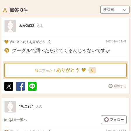
8
回答
件
みか2633
さん
0
2024/8/4 03:48
役に立った！ありがとう：
グーグルで調べたら出てくるんじゃないですか
ありがとう
0
役に立った！
通報する
ポ
シ
送
ス
ェ
る
ト
ア
*ちこ23*
さん
フォロー
Q&A一覧へ