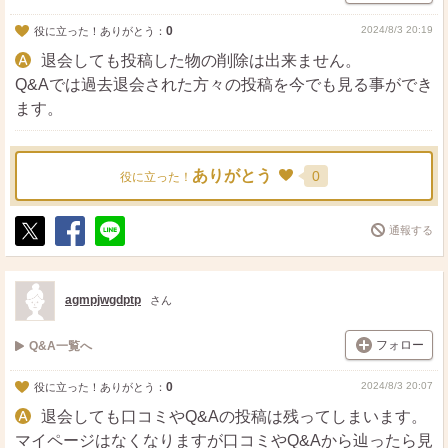
0
2024/8/3 20:19
役に立った！ありがとう：
退会しても投稿した物の削除は出来ません。
Q&Aでは過去退会された方々の投稿を今でも見る事ができ
ます。
ありがとう
0
役に立った！
通報する
ポ
シ
送
ス
ェ
る
ト
ア
agmpjwgdptp
さん
フォロー
Q&A一覧へ
0
2024/8/3 20:07
役に立った！ありがとう：
退会しても口コミやQ&Aの投稿は残ってしまいます。
マイページはなくなりますが口コミやQ&Aから辿ったら見