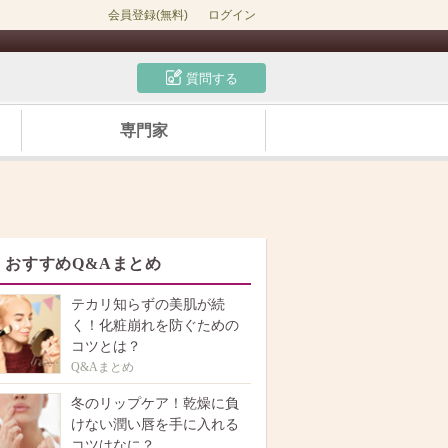
会員登録(無料)
ログイン
質問する
専門家
おすすめQ&Aまとめ
テカリ知らずの美肌が続
く！化粧崩れを防ぐための
コツとは？
Q&Aまとめ
冬のリップケア！乾燥に負
けない潤い唇を手に入れる
コツはなに？