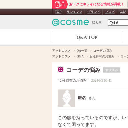
おトクにキレイになる情報が満載！
TOP
ランキング
ブランド
ブログ
Q&A
Q&A TOP
アットコスメ
QA一覧
コーデの悩み
アットコスメ
Q&A
女性特有のお悩み
コー
コーデの悩み
解決済み
女性特有のお悩み
2024/9/3 09:41
匿名
さん
この服を持っているのですが、い
なくて困ってます。