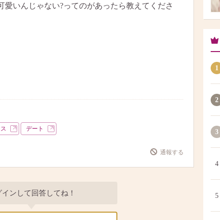
可愛いんじゃない?ってのがあったら教えてくださ
1
2
ース
デート
3
通報する
4
グインして回答してね！
5