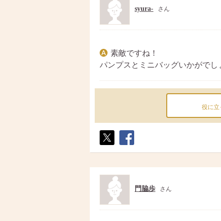
syura-
さん
素敵ですね！
パンプスとミニバッグいかがでし
役に立
ポス
シェ
ト
ア
門脇歩
さん