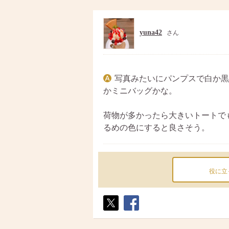
yuna42
さん
写真みたいにパンプスで白か黒
かミニバッグかな。
荷物が多かったら大きいトートで
るめの色にすると良さそう。
役に立
ポス
シェ
ト
ア