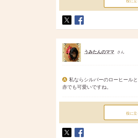
役に立
ポス
シェ
ト
ア
うみたんのママ
さん
私ならシルバーのローヒールと
赤でも可愛いですね。
役に立