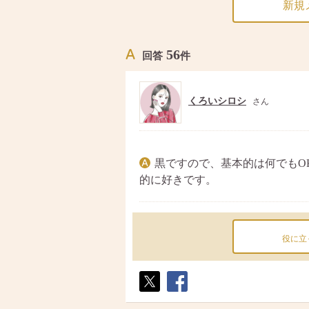
新規
56
回答
件
くろいシロシ
さん
黒ですので、基本的は何でもO
的に好きです。
役に立
ポス
シェ
ト
ア