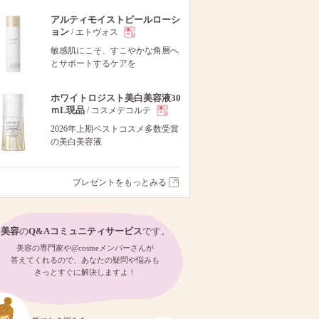
アルティモイストピールローシ
ョン
/ エトヴォス
現
敏感肌にこそ、すこやかな角層へ
とサポートするケアを
品
ホワイトロジスト美白美容液30
ｍL現品
/ コスメデコルテ
現
2026年上期ベストコスメ多数受賞
の美白美容液
品
プレゼントをもっとみる
美容
の
Q&Aコミュニティサービス
です。
美容の専門家や@cosmeメンバーさんが
答えてくれるので、あなたの疑問や悩みも
きっとすぐに解決しますよ！