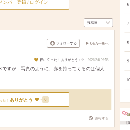
メンバー登録 / ログイン
6
7
8
フォローする
Q&A一覧へ
0
役に立った！ありがとう：
2026/3/8 06:58
9
Kですが…写真のように、赤を持ってくるのは個人
1
0
ありがとう
った！
通報する
【毎