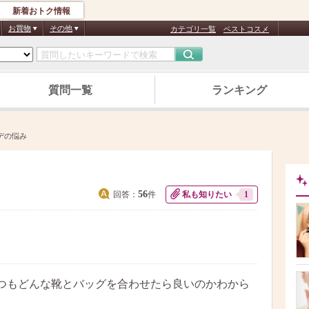
新着おトク情報
お買物
その他
カテゴリ一覧
ベストコスメ
質問一覧
ランキング
デの悩み
56
回答：
件
私も知りたい
1
つもどんな靴とバッグを合わせたら良いのかわから