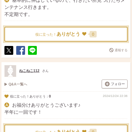
基本的に伸ばしているので、行きたい所見つけたらメ
ンテナンス行きます。
不定期です。
ありがとう
0
役に立った！
通報する
ポ
シ
送
ス
ェ
る
ト
ア
ねこねこ112
さん
フォロー
Q&A一覧へ
0
2024/12/24 22:36
役に立った！ありがとう：
お福分けありがとうございます♪
半年に一回です！
ありがとう