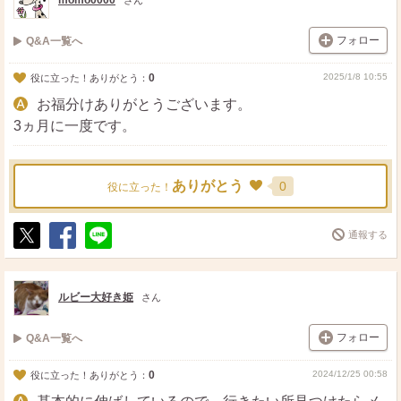
momo0000
さん
フォロー
Q&A一覧へ
0
2025/1/8 10:55
役に立った！ありがとう：
お福分けありがとうございます。
3ヵ月に一度です。
ありがとう
0
役に立った！
通報する
ポ
シ
送
ス
ェ
る
ト
ア
ルビー大好き姫
さん
フォロー
Q&A一覧へ
0
2024/12/25 00:58
役に立った！ありがとう：