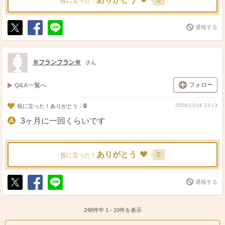
0
役に立った！
通報する
ポ
シ
送
ス
ェ
る
ト
ア
※フランフラン※
さん
フォロー
Q&A一覧へ
0
2024/12/16 23:13
役に立った！ありがとう：
3ヶ月に一回くらいです
ありがとう
0
役に立った！
通報する
ポ
シ
送
ス
ェ
る
ト
ア
248件中
1
-
10
件を表示