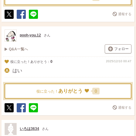
通報する
ポ
シ
送
ス
ェ
る
ト
ア
pooh-you.12
さん
フォロー
Q&A一覧へ
0
2025/12/10 00:47
役に立った！ありがとう：
はい
ありがとう
0
役に立った！
通報する
ポ
シ
送
ス
ェ
る
ト
ア
いろは3634
さん