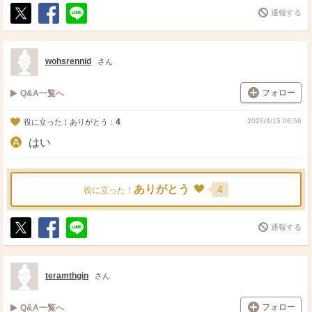
通報する
ポ
シ
送
ス
ェ
る
ト
ア
wohsrennid
さん
フォロー
Q&A一覧へ
4
2026/4/15 06:56
役に立った！ありがとう：
はい
ありがとう
4
役に立った！
通報する
ポ
シ
送
ス
ェ
る
ト
ア
teramthgin
さん
フォロー
Q&A一覧へ