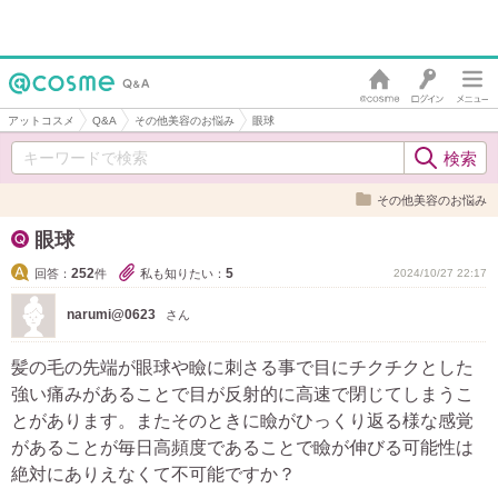
アットコスメ
Q&A
その他美容のお悩み
眼球
その他美容のお悩み
眼球
252
5
回答：
件
私も知りたい：
2024/10/27 22:17
narumi@0623
さん
髪の毛の先端が眼球や瞼に刺さる事で目にチクチクとした
強い痛みがあることで目が反射的に高速で閉じてしまうこ
とがあります。またそのときに瞼がひっくり返る様な感覚
があることが毎日高頻度であることで瞼が伸びる可能性は
絶対にありえなくて不可能ですか？