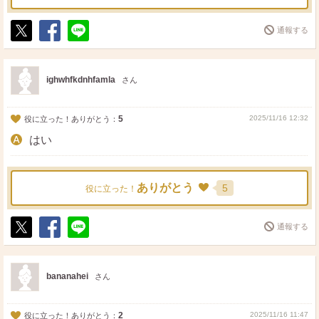
通報する
ポ
シ
送
ス
ェ
る
ト
ア
ighwhfkdnhfamla
さん
5
2025/11/16 12:32
役に立った！ありがとう：
はい
ありがとう
5
役に立った！
通報する
ポ
シ
送
ス
ェ
る
ト
ア
bananahei
さん
2
2025/11/16 11:47
役に立った！ありがとう：