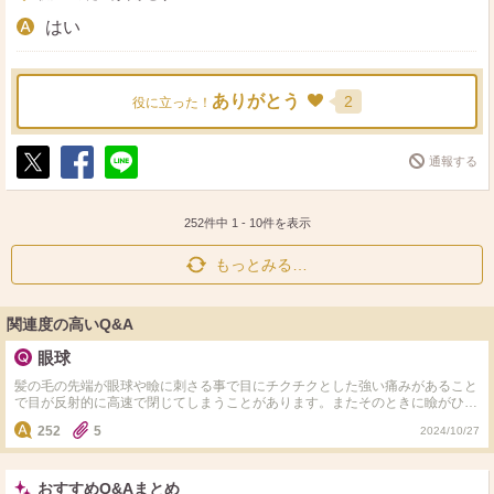
はい
ありがとう
2
役に立った！
通報する
ポ
シ
送
ス
ェ
る
ト
ア
252件中
1
-
10
件を表示
もっとみる…
関連度の高いQ&A
眼球
髪の毛の先端が眼球や瞼に刺さる事で目にチクチクとした強い痛みがあること
で目が反射的に高速で閉じてしまうことがあります。またそのときに瞼がひっ
くり返る様な感覚があることが毎日高頻度であることで瞼が伸びる可能性は絶
252
5
2024/10/27
対にありえなくて不可能ですか？
おすすめQ&Aまとめ