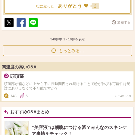
ありがとう
2
役に立った！
通報する
ポ
シ
送
ス
ェ
る
ト
ア
348件中
1
-
10
件を表示
もっとみる…
関連度の高いQ&A
頭頂部
頭頂部が箱などに上から下に長時間押され続けることで瞼が伸びる可能性は絶
対にありえなくて不可能ですか？
348
5
2024/10/29
おすすめQ&Aまとめ
“美容液”は朝晩につける派？みんなのスキンケ
ア事情をチェック！