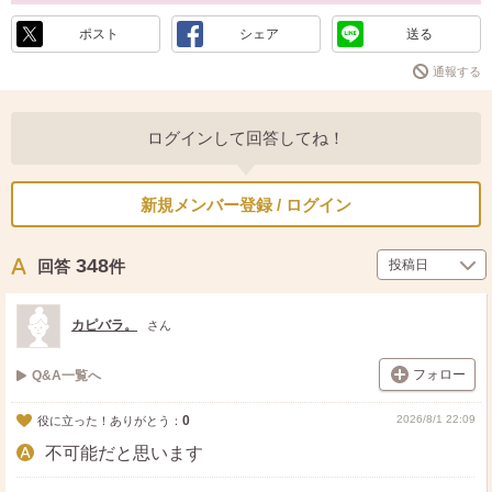
ポスト
シェア
送る
通報する
ログインして回答してね！
新規メンバー登録 / ログイン
348
回答
件
カピバラ。
さん
フォロー
Q&A一覧へ
0
2026/8/1 22:09
役に立った！ありがとう：
不可能だと思います