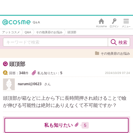
アットコスメ
Q&A
その他美容のお悩み
頭頂部
その他美容のお悩み
頭頂部
348
5
回答：
件
私も知りたい：
2024/10/29 07:24
narumi@0623
さん
頭頂部が箱などに上から下に長時間押され続けることで瞼
が伸びる可能性は絶対にありえなくて不可能ですか？
私も知りたい
5