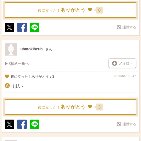
ありがとう
0
役に立った！
通報する
ポ
シ
送
ス
ェ
る
ト
ア
ubmokihcub
さん
フォロー
Q&A一覧へ
3
2026/6/7 08:47
役に立った！ありがとう：
はい
ありがとう
3
役に立った！
通報する
ポ
シ
送
ス
ェ
る