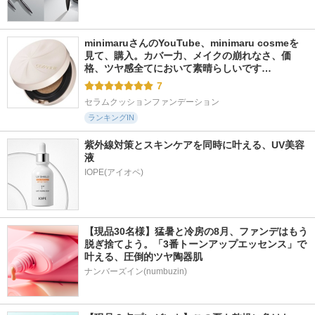
minimaruさんのYouTube、minimaru cosmeを
見て、購入。カバー力、メイクの崩れなさ、価
格、ツヤ感全てにおいて素晴らしいです…
7
セラムクッションファンデーション
ランキングIN
紫外線対策とスキンケアを同時に叶える、UV美容
液
【現品30名様】猛暑と冷房の8月、ファンデはもう
脱ぎ捨てよう。「3番トーンアップエッセンス」で
叶える、圧倒的ツヤ陶器肌
ナンバーズイン(numbuzin)