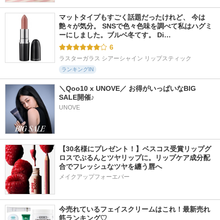
マットタイプもすごく話題だったけれど、 今は
艶々が気分。 SNSで色々色味を調べて私はハグミ
ーにしました。ブルベ冬てす。 Di…
6
ラスターガラス シアーシャイン リップスティック
ランキングIN
＼Qoo10 x UNOVE／ お得がいっぱいなBIG 
SALE開催♪
UNOVE
【30名様にプレゼント！】ベスコス受賞リップグ
ロスでぷるんとツヤリップに。リップケア成分配
合でフレッシュなツヤを纏う唇へ
メイクアップフォーエバー
今売れているフェイスクリームはこれ！最新売れ
筋ランキング♡