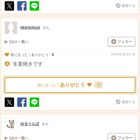
通報する
ポ
シ
送
ス
ェ
る
ト
ア
hkietiotmai
さん
フォロー
Q&A一覧へ
0
2026/2/28 18:16
役に立った！ありがとう：
生姜焼きです
ありがとう
0
役に立った！
通報する
ポ
シ
送
ス
ェ
る
ト
ア
ゆるりんぱ
さん
フォロー
Q&A一覧へ