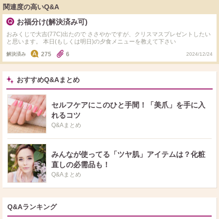
関連度の高いQ&A
お福分け(解決済み可)
おみくじで大吉(77C)出たので ささやかですが、クリスマスプレゼントしたい
と思います。 本日(もしくは明日)の夕食メニューを教えて下さい
275
6
解決済み
2024/12/24
おすすめQ&Aまとめ
セルフケアにこのひと手間！「美爪」を手に入
れるコツ
Q&Aまとめ
みんなが使ってる「ツヤ肌」アイテムは？化粧
直しの必需品も！
Q&Aまとめ
Q&Aランキング