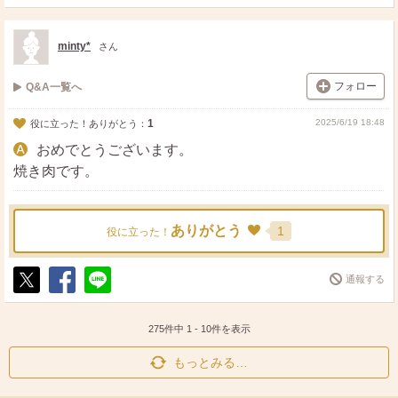
ポ
シ
送
ス
ェ
る
ト
ア
minty*
さん
フォロー
Q&A一覧へ
1
2025/6/19 18:48
役に立った！ありがとう：
おめでとうございます。
焼き肉です。
ありがとう
1
役に立った！
通報する
ポ
シ
送
ス
ェ
る
ト
ア
275件中
1
-
10
件を表示
もっとみる…