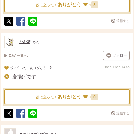
ありがとう
3
役に立った！
通報する
ポ
シ
送
ス
ェ
る
ト
ア
ひむぽ
さん
フォロー
Q&A一覧へ
0
2025/12/26 16:00
役に立った！ありがとう：
唐揚げです
ありがとう
0
役に立った！
通報する
ポ
シ
送
ス
ェ
る
ト
ア