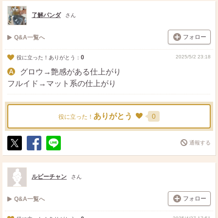
ス
ェ
る
ト
ア
了解パンダ
さん
フォロー
Q&A一覧へ
0
2025/5/2 23:18
役に立った！ありがとう：
グロウ→艶感がある仕上がり
フルイド→マット系の仕上がり
ありがとう
0
役に立った！
通報する
ポ
シ
送
ス
ェ
る
ト
ア
ルビーチャン
さん
フォロー
Q&A一覧へ