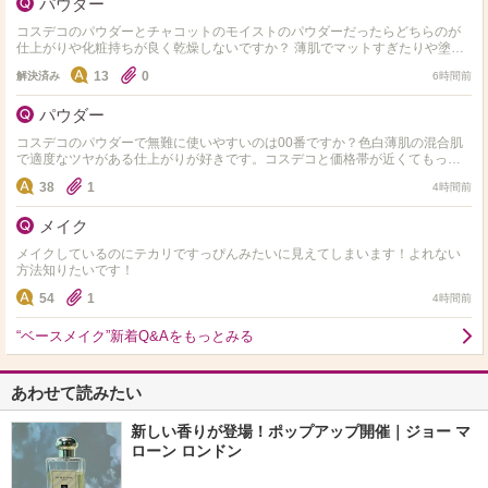
パウダー
コスデコのパウダーとチャコットのモイストのパウダーだったらどちらのが
仕上がりや化粧持ちが良く乾燥しないですか？ 薄肌でマットすぎたりや塗っ
た感が出やすい物は避けてます。粒子が細かく粉っぽくならな…
13
0
解決済み
6時間前
パウダー
コスデコのパウダーで無難に使いやすいのは00番ですか？色白薄肌の混合肌
で適度なツヤがある仕上がりが好きです。コスデコと価格帯が近くてもっと
仕上がりや化粧持ちが良いパウダーってありますか？
38
1
4時間前
メイク
メイクしているのにテカリですっぴんみたいに見えてしまいます！よれない
方法知りたいです！
54
1
4時間前
“ベースメイク”新着Q&Aをもっとみる
あわせて読みたい
新しい香りが登場！ポップアップ開催｜ジョー マ
ローン ロンドン