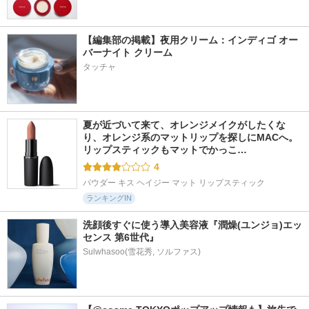
【編集部の掲載】夜用クリーム：インディゴ オー
バーナイト クリーム
タッチャ
夏が近づいて来て、オレンジメイクがしたくな
り、オレンジ系のマットリップを探しにMACへ。 
リップスティックもマットでかっこ…
4
パウダー キス ヘイジー マット リップスティック
ランキングIN
洗顔後すぐに使う導入美容液『潤燥(ユンジョ)エッ
センス 第6世代』