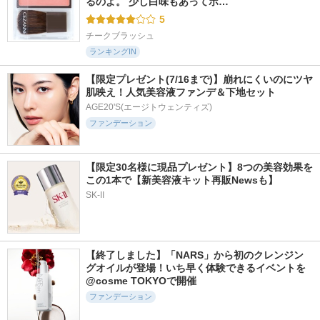
るのよ。 少し白味もあってボ…
5
チークブラッシュ
ランキングIN
【限定プレゼント(7/16まで)】崩れにくいのにツヤ
肌映え！人気美容液ファンデ＆下地セット
AGE20'S(エージトウェンティズ)
ファンデーション
【限定30名様に現品プレゼント】8つの美容効果を
この1本で【新美容液キット再販Newsも】
SK-II
【終了しました】「NARS」から初のクレンジン
グオイルが登場！いち早く体験できるイベントを
@cosme TOKYOで開催
ファンデーション