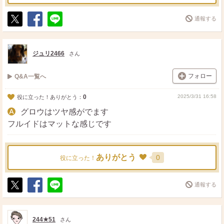
通報する
ポ
シ
送
ス
ェ
る
ト
ア
ジュリ2466
さん
フォロー
Q&A一覧へ
0
2025/3/31 16:58
役に立った！ありがとう：
グロウはツヤ感がでます
フルイドはマットな感じです
ありがとう
0
役に立った！
通報する
ポ
シ
送
ス
ェ
る
ト
ア
244★51
さん