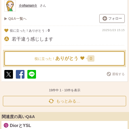
ト
ア
☆ohanan☆
さん
フォロー
Q&A一覧へ
0
2025/1/23 15:15
役に立った！ありがとう：
若干違う感じします
ありがとう
0
役に立った！
通報する
ポ
シ
送
ス
ェ
る
ト
ア
19件中
1
-
10
件を表示
もっとみる…
関連度の高いQ&A
DiorとYSL