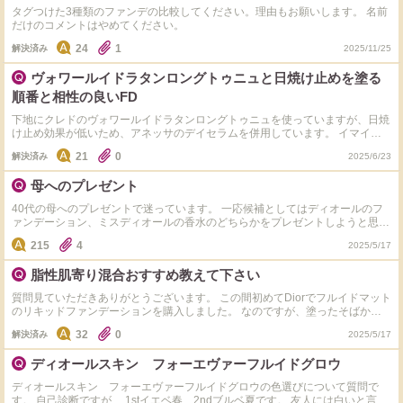
タグつけた3種類のファンデの比較してください。理由もお願いします。 名前
だけのコメントはやめてください。
24
1
解決済み
2025/11/25
ヴォワールイドラタンロングトゥニュと日焼け止めを塗る
順番と相性の良いFD
下地にクレドのヴォワールイドラタンロングトゥニュを使っていますが、日焼
け止め効果が低いため、アネッサのデイセラムを併用しています。 イマイチ
ヴォワールイドラタンロングトゥニュの皮脂崩れ防止効果が低いように感じら
21
0
解決済み
2025/6/23
れるのですが、お使いの皆さんは日焼け止め塗ってから下地を使用されてます
か？ またヴォワールイドラタンロングトゥニュと相性の良くてカバー力があ
母へのプレゼント
るマットなファンデーションを知っていたら教えてもらえませんか？ ちなみ
に今私はディオールのディオールスキン フォーエヴァー フルイド マットを使
40代の母へのプレゼントで迷っています。 一応候補としてはディオールのフ
っています。
ァンデーション、ミスディオールの香水のどちらかをプレゼントしようと思っ
ています。 ファンデーションと香水は以前サンプルをもらったのですが、私
215
4
2025/5/17
は使わないため母に上げました。 とても好評だったのでプレゼントするとし
たらこのどちらかかな～と考えています。 皆さまでしたらどちらをプレゼン
脂性肌寄り混合おすすめ教えて下さい
トしますか？ また、母は割と色白な方なのですが、ファンデーションの色は
何番がおすすめでしょうか？ 他にもおすすめのもの(他ブランド可)がありまし
質問見ていただきありがとうございます。 この間初めてDiorでフルイドマット
たら教えていただけると幸いです。 一応、母の肌質と普段のコスメを紹介し
のリキッドファンデーションを購入しました。 なのですが、塗ったそばから
ておくと 肌質→風呂上がりに化粧水などのスキンケアを一切していない。の
毛穴落ちというか汚くなってしまいます。 合わせている下地と相性が悪いの
に肌トラブルが全くない。 コスメ→ほぼ100均、セザンヌ、キャンメイク
32
0
解決済み
2025/5/17
かな？と思って質問をしました。 現在はJILLSTUARTのプライマーを使用して
います。 ※たまにチャコットの下地 コンシーラーもDiorのスキンコレクトコ
ディオールスキン フォーエヴァーフルイドグロウ
ンシーラーを使用しています。 おすすめの下地、または塗り方が下手？なの
かアドバイスいただけたら嬉しいです！ 塗り方は指で伸ばしてパフで叩いて
ディオールスキン フォーエヴァーフルイドグロウの色選びについて質問で
ます
す。 自己診断ですが、 1stイエベ春、2ndブルベ夏です。 友人には白いと言わ