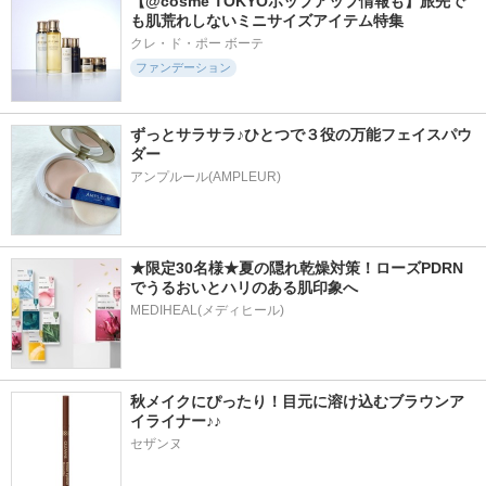
【@cosme TOKYOポップアップ情報も】旅先で
も肌荒れしないミニサイズアイテム特集
クレ・ド・ポー ボーテ
ファンデーション
ずっとサラサラ♪ひとつで３役の万能フェイスパウ
ダー
アンプルール(AMPLEUR)
★限定30名様★夏の隠れ乾燥対策！ローズPDRN
でうるおいとハリのある肌印象へ
MEDIHEAL(メディヒール)
秋メイクにぴったり！目元に溶け込むブラウンア
イライナー♪♪
セザンヌ