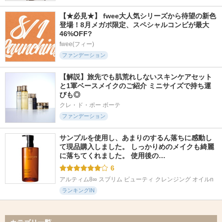
【★必見★】 fwee大人気シリーズから待望の新色
登場！8月メガポ限定、スペシャルコンビが最大
46%OFF?
fwee(フィー)
ファンデーション
【解説】旅先でも肌荒れしないスキンケアセット
と1軍ベースメイクのご紹介 ミニサイズで持ち運
びも◎
クレ・ド・ポー ボーテ
ファンデーション
サンプルを使用し、あまりのするん落ちに感動し
て現品購入しました。 しっかりめのメイクも綺麗
に落ちてくれました。 使用後の…
6
アルティム8∞ スブリム ビューティ クレンジング オイルn
ランキングIN