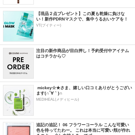
【現品２点プレゼント】この夏も乾燥に負けな
い！新作PDRNマスクで、集中うるおいケアを！
VT(ブイティー)
注目の新作商品が目白押し！予約受付中アイテム
はコチラから♡
 mickey☆★さま、嬉しい口コミありがとうござい
ます(∩´∀｀)∩
MEDIHEAL(メディヒール)
追記の追記！ 06 フラワーコーラル こんな可愛い
色を待ってたわー。 これは本当に可愛い頬が作れ