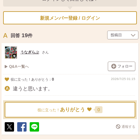
新規メンバー登録 / ログイン
19
回答
件
うなぎらぶ
さん
フォロー
Q&A一覧へ
0
2026/7/25 01:15
役に立った！ありがとう：
違うと思います。
ありがとう
0
役に立った！
通報する
ポ
シ
送
ス
ェ
る