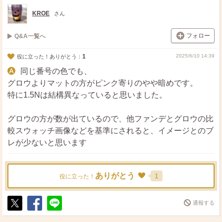
ト
ア
KROE
さん
フォロー
Q&A一覧へ
1
2025/6/10 14:39
役に立った！ありがとう：
同じ番号の色でも、
グロウよりマットの方がピンク寄りのやや暗めです。
特に1.5Nは結構異なっていると思いました。
グロウの方が数が出ているので、他ファンデとグロウの比
較スウォッチ画像などを基準にされると、イメージとのブ
レが少ないと思います
ありがとう
1
役に立った！
通報する
ポ
シ
送