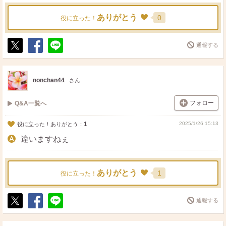
ありがとう
0
役に立った！
通報する
ポ
シ
送
ス
ェ
る
ト
ア
nonchan44
さん
フォロー
Q&A一覧へ
1
2025/1/26 15:13
役に立った！ありがとう：
違いますねぇ
ありがとう
1
役に立った！
通報する
ポ
シ
送
ス
ェ
る