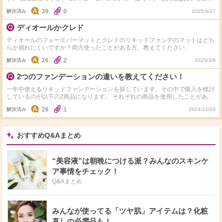
れることが多いので恐らく色白な方だと思います。 1CRだと暗いでしょう
39
0
解決済み
2025/4/27
か？ マットとも迷っています。 肌はニキビ跡とクレーター、毛穴が目立ちま
す。 ご教授よろしくお願いします。
ディオールかクレド
ディオールのフォーエバーマットとクレドのリキッドファンデのマットはどち
らが崩れにくいですか？両方使ったことがある方、教えてください
26
2
解決済み
2025/3/9
2つのファンデーションの違いを教えてください！
一年中使えるリキッドファンデーションを探しています。その中で購入を検討
しているのが以下の2商品になります。 それぞれの商品を使用したことがある
方にぜひ長所と短所や違い、記載のような肌質・求めている機能に合っている
28
1
解決済み
2024/12/29
商品等を教えていただきたいです。 ◯購入候補商品 ① ディオールスキン フォ
ーエヴァー フルイド マット ② タンイドル ウルトラ ウェア リキッド N ◯当方
の肌質 春夏:Tゾーン・Uゾーンは油田、その他は乾燥肌。汗かきで少し出歩い
ただけで滝汗。 秋冬:乾燥肌寄りの混合肌(Tゾーン・Uゾーンは若干テカる)。
おすすめQ&Aまとめ
◯欲しい機能 ・春と冬の外出時はほとんどマスクを着用しているので擦れに
強いと嬉しいです。 ・鼻の毛穴落ちが気になるので毛穴落ちしにくいもの、
あるいは毛穴落ち(崩れて)しても分かりにくいと良いです。 ・肌の赤みが強い
“美容液”は朝晩につける派？みんなのスキンケ
ので，メイク後に時間が経っても肌の色味が透けにくいといいかなと思ってい
ア事情をチェック！
ます。 ◯普段使用するツール ・スパチュラ ・スポンジ
Q&Aまとめ
みんなが使ってる「ツヤ肌」アイテムは？化粧
直しの必需品も！