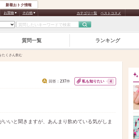
新着おトク情報
お買物
その他
カテゴリ一覧
ベストコスメ
質問一覧
ランキング
をたくさん飲む
237
回答：
件
私も知りたい
4
がいいと聞きますが、あんまり飲めている気がしま