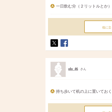
一日飲む分（２リットルとか）
役に立
ポス
シェ
ト
ア
olo_46
さん
持ち歩いて机の上に置いておく