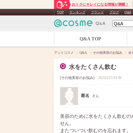
おトクにキレイになる情報が満載！
TOP
ランキング
ブランド
ブログ
Q&A
Q&A TOP
アットコスメ
Q&A
その他美容のお悩み
水
水をたくさん飲む
その他美容のお悩み
2025/2/15 03:36
匿名
さん
美容のために水をたくさん飲むの
せん。
またついつい飲むのを忘れます。