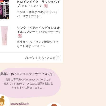
ヒロインメイク ラッシュハイ
プ
/ ヒロインメイク
現
主役級 立体美まつ毛が叶う ハイ
パーリフトブラシ！
品
リンクリペアオイルピュレ＆オ
イルスプレー
/ La Sana(ラサーナ)
現
高補修×スタイリング機能を併せ
もつ新発想ヘアオイル
品
プレゼントをもっとみる
美容
の
Q&Aコミュニティサービス
です。
美容の専門家や@cosmeメンバーさんが
答えてくれるので、あなたの疑問や悩みも
きっとすぐに解決しますよ！
気になる悩みを