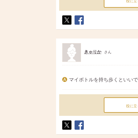
役に立
ポス
シェ
ト
ア
きゃりか
さん
マイボトルを持ち歩くといいで
役に立
ポス
シェ
ト
ア