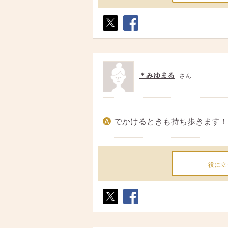
ポス
シェ
ト
ア
＊みゆまる
さん
でかけるときも持ち歩きます！
役に立
ポス
シェ
ト
ア