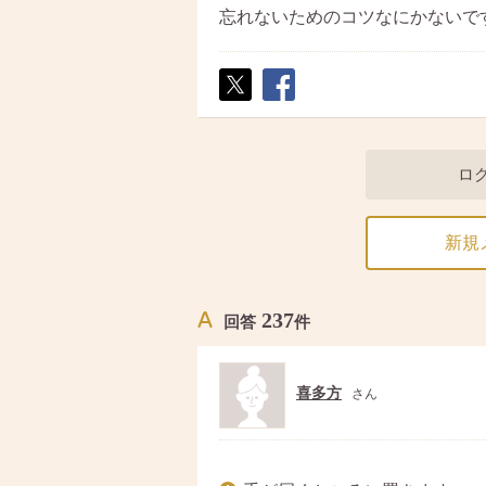
忘れないためのコツなにかないで
ポス
シェ
ト
ア
ロ
新規
237
回答
件
喜多方
さん