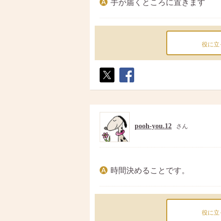
手が届くところに置きます
役に立
ポス
シェ
ト
ア
pooh-you.12
さん
時間決めることです。
役に立