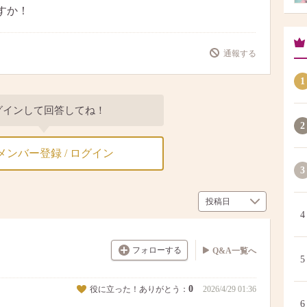
すか！
通報する
1
グインして回答してね！
2
メンバー登録 / ログイン
3
4
フォローする
Q&A一覧へ
5
0
役に立った！ありがとう：
2026/4/29 01:36
6