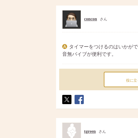
concon
さん
タイマーをつけるのはいかがで
音無バイブが便利です。
役に立
ポス
シェ
ト
ア
tgreen
さん