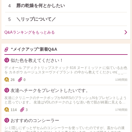
唇の乾燥を何とかしたい
4
＼リップについて／
5
Q&Aランキングをもっとみる
“メイクアップ”新着Q&A
似た色を教えてください！
ディオール アディクトリップスティック 616 ヌードミッツァ に似ているお色
を カネボウ ルージュスターヴァイブラント の中から教えてくださいm( _ _
)m よろしくお願いします！
26
0
13時間前
友達へチークをプレゼントしたいです。
友達にクリニークのチークポップかNARSのブラッシュNをプレゼントしよう
と思っています。 友達はVDLのチークのような淡い色で肌が綺麗に見えるチ
ークが好きな子です。 上の二つならどちらの方が良…
114
3
17時間前
おすすめのコンシーラー
シミ隠しにずっとザセムのコンシーラーを使っていたのですが、蓋からの液