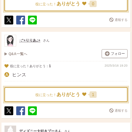
ありがとう
0
役に立った！
通報する
ポ
シ
送
ス
ェ
る
ト
ア
･:*+りりあ.:+
さん
フォロー
Q&A一覧へ
1
2025/3/16 19:20
役に立った！ありがとう：
ヒンス
ありがとう
1
役に立った！
通報する
ポ
シ
送
ス
ェ
る
ト
ア
ディズニー大好きプーさん
さん