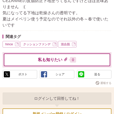
CEZANNEの皮脂防止下地塗ってるんですけどほぼ意味あ
りません :(
気になってる下地は乾燥さんの透明です。
夏はメイベリン使う予定なのでそれ以外の冬～春で使いた
いです
関連タグ
hince
クッションファンデ
混合肌
私も知りたい
0
ポスト
シェア
送る
通報する
ログインして回答してね！
新規メンバー登録 / ログイン