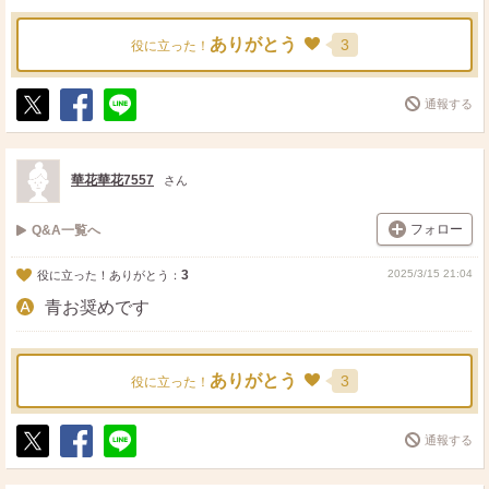
ありがとう
3
役に立った！
通報する
ポ
シ
送
ス
ェ
る
ト
ア
華花華花7557
さん
フォロー
Q&A一覧へ
3
2025/3/15 21:04
役に立った！ありがとう：
青お奨めです
ありがとう
3
役に立った！
通報する
ポ
シ
送
ス
ェ
る