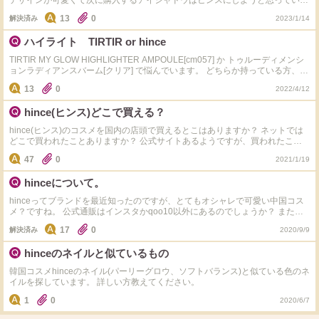
デザインが可愛くて次に購入するアイシャドウはヒンスにしようと思っていま
す。どの色が1番使いやすいでしょうか。またヒンス使用した方の感想も聞き
13
0
解決済み
2023/1/14
たいです！
ハイライト TIRTIR or hince
TIRTIR MY GLOW HIGHLIGHTER AMPOULE[cm057] か トゥルーディメンシ
ョンラディアンスバーム[クリア] で悩んでいます。 どちらか持っている方、ど
ちらも持っている方、使い心地などを教えていただきたいです（ ; ; ） また、
13
0
2022/4/12
マイナスポイントもございましたら教えて欲しいです。 hinceが好きなので買
って使ってテンションが上がるのはhinceだと思うのですが、お値段が張るの
hince(ヒンス)どこで買える？
で悩んでます。
hince(ヒンス)のコスメを国内の店頭で買えるとこはありますか？ ネットでは
どこで買われたことありますか？ 公式サイトあるようですが、買われたこと
ある方いらっしゃいますか？ 海外のサイトを利用したことがないため少し不
47
0
2021/1/19
安で。。
hinceについて。
hinceってブランドを最近知ったのですが、とてもオシャレで可愛い中国コス
メ？ですね。 公式通販はインスタかqoo10以外にあるのでしょうか？ また、
セールのタイミングがあるか知ってるかたいますか？
17
0
解決済み
2020/9/9
hinceのネイルと似ているもの
韓国コスメhinceのネイル(パーリーグロウ、ソフトバランス)と似ている色のネ
イルを探しています。 詳しい方教えてください。
1
0
2020/6/7