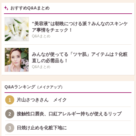
おすすめQ&Aまとめ
“美容液”は朝晩につける派？みんなのスキンケ
ア事情をチェック！
Q&Aまとめ
みんなが使ってる「ツヤ肌」アイテムは？化粧
直しの必需品も！
Q&Aまとめ
Q&Aランキング
（メイクアップ）
片山さつきさん メイク
1
接触性口唇炎、口紅アレルギー持ちが使えるリップ
2
日焼け止めを化粧下地に
3