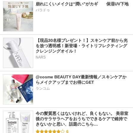
崩れにくいメイクは“潤い”がカギ　　保湿UV下地
パラドゥ
【現品30名様プレゼント！】スキンケア前から光
を放つ透明感！新登場・ライトリフレクティング 
クレンジングオイル！
NARS
@cosme BEAUTY DAY最新情報／スキンケアか
らメイクアップまでお得にGET
ランコム
今の髪質悪くはないけれど、良くもない。 美容室
後のサラサラヘアをおうちでできるケアで維持で
きないかと思い、話題のこちら…
6