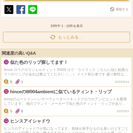
通報する
ポ
シ
送
ス
ェ
る
ト
ア
33件中
1
-
10
件を表示
もっとみる…
関連度の高いQ&A
似た色のリップ探してます！
hince ロウグロウジェルティント R009 ロウ・ライラック こちらに似た粘膜カ
ラーのリップがあれば教えてください（ ; ; ） メイク初心者です 盛り耐性な
し、奥目、ブルベ夏です 透明感が欲しいです できればプチプラでお願いしま
8
1
2025/9/14
す！
hinceのW004ambientに似ているティント・リップ
hinceのムードインハンサーウォーターリキッドグロウのアンビエントを愛用
しています。 他のブランド・メーカーで似た色のティント・リップがありま
したら、お聞きしたいです。
5
0
2025/5/3
ヒンスアイシャドウ
ヒンスのアイシャドウが気になってます。色味が派手なものも多いけどすごく