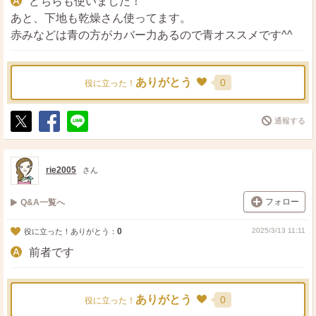
どちらも使いました！
あと、下地も乾燥さん使ってます。
赤みなどは青の方がカバー力あるので青オススメです^^
ありがとう
0
役に立った！
通報する
ポ
シ
送
ス
ェ
る
ト
ア
rie2005
さん
フォロー
Q&A一覧へ
0
2025/3/13 11:11
役に立った！ありがとう：
前者です
ありがとう
0
役に立った！