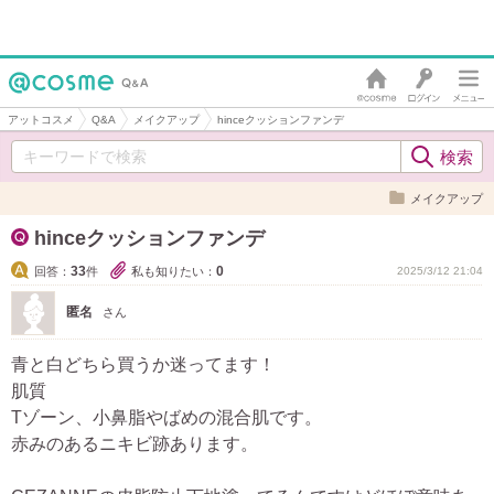
アットコスメ
Q&A
メイクアップ
hinceクッションファンデ
メイクアップ
hinceクッションファンデ
33
0
回答：
件
私も知りたい：
2025/3/12 21:04
匿名
さん
青と白どちら買うか迷ってます！
肌質
Tゾーン、小鼻脂やばめの混合肌です。
赤みのあるニキビ跡あります。