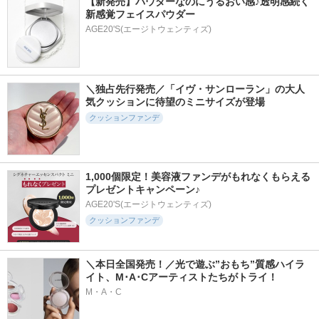
【新発売】パウダーなのにうるおい感♪透明感続く
新感覚フェイスパウダー
AGE20'S(エージトウェンティズ)
＼独占先行発売／「イヴ・サンローラン」の大人
気クッションに待望のミニサイズが登場
クッションファンデ
1,000個限定！美容液ファンデがもれなくもらえる
プレゼントキャンペーン♪
AGE20'S(エージトウェンティズ)
クッションファンデ
＼本日全国発売！／光で遊ぶ”おもち”質感ハイラ
イト、M･A･Cアーティストたちがトライ！
M・A・C