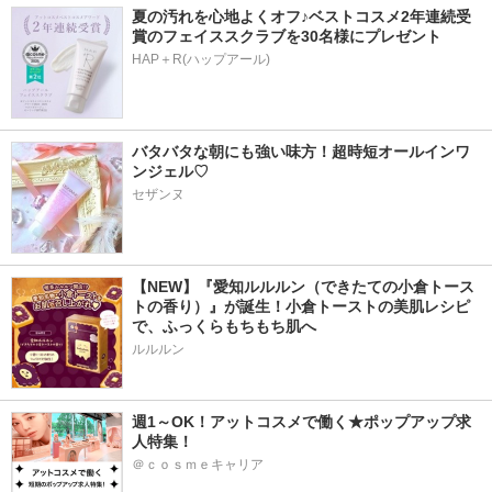
夏の汚れを心地よくオフ♪ベストコスメ2年連続受
賞のフェイススクラブを30名様にプレゼント
HAP＋R(ハップアール)
バタバタな朝にも強い味方！超時短オールインワ
ンジェル♡
セザンヌ
【NEW】『愛知ルルルン（できたての小倉トース
トの香り）』が誕生！小倉トーストの美肌レシピ
で、ふっくらもちもち肌へ
ルルルン
週1～OK！アットコスメで働く★ポップアップ求
人特集！
＠ｃｏｓｍｅキャリア