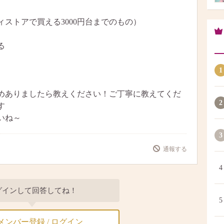
ストアで買える3000円台までのもの）
る
）
1
めありましたら教えください！ご丁寧に教えてくだ
2
す
いね～
3
通報する
4
グインして回答してね！
5
メンバー登録 / ログイン