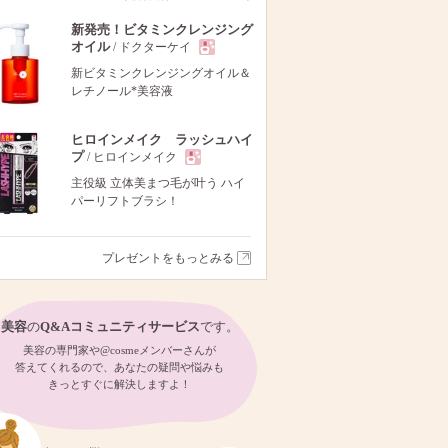
新発売！ビタミンクレンジング
オイル
/ ドクターケイ
現
新ビタミンクレンジングオイル＆
レチノール*美容液
品
ヒロインメイク ラッシュハイ
プ
/ ヒロインメイク
現
主役級 立体美まつ毛が叶う ハイ
パーリフトブラシ！
品
プレゼントをもっとみる
美容
の
Q&Aコミュニティサービス
です。
美容の専門家や@cosmeメンバーさんが
答えてくれるので、あなたの疑問や悩みも
きっとすぐに解決しますよ！