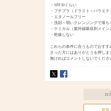
・SPF30くらい
・プチプラ（ドラスト～バラエティ
・エタノールフリー
・洗顔～弱いクレンジングで落ち
・ケミカル（紫外線吸収剤メイン
・乾燥しない
これらの条件に合うものでおすす
さった方にはありがとうを押しま
無ければコメントしないでくださ
ポス
シェ
ト
ア
ロ
新規