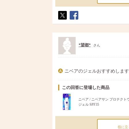
ポス
シェ
ト
ア
*望都*
さん
ニベアのジェルおすすめします
この回答に登場した商品
ニベア / ニベアサン プロテク
ジェル SPF35
役に立