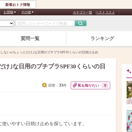
新着おトク情報
お買物
その他
カテゴリ一覧
ベストコスメ
質問一覧
ランキング
出しないorちょっとだけ｣な日用のプチプラSPF30くらいの日焼け止め
だけ｣な日用のプチプラSPF30くらいの日
33
回答：
件
私も知りたい
0
日に使いやすい日焼け止めを探しています。