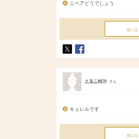
ニベアどうでしょう
役に立
ポス
シェ
ト
ア
とるこ0079
さん
キュレルです
役に立