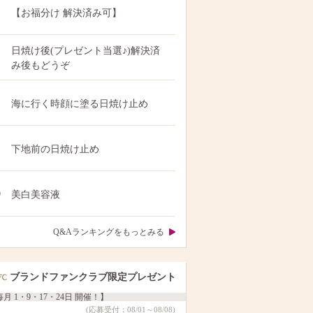
【お福分け 解決済み可】
日焼け後(プレゼント当選♪)解決済
み後もどうぞ
海に行く時顔に塗る日焼け止め
下地前の日焼け止め
0
美白美容液
Q&Aランキングをもっとみる
ブランドファンクラブ限定プレゼント
月 1・9・17・24日 開催！】
(応募受付：08/01～08/08)