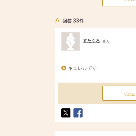
33
回答
件
すたぐろ
さん
キュレルです
役に立
ポス
シェ
ト
ア