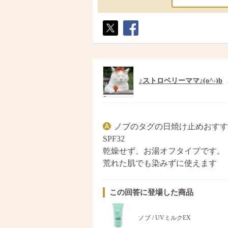
ポス
シェ
ト
ア
♪ストロベリーママ♪(o^-)b
ノブのタグの日焼け止めおすす
SPF32
乾燥せず、お湯オフタイプです。
荒れた肌でも染みずに使えます
この回答に登場した商品
ノブ / UVミルクEX