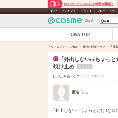
おトクにキレイになる情報が満載！
TOP
ランキング
ブランド
ブログ
Q&A
Q&A TOP
アットコスメ
Q&A
日焼け対策・ケア
｢外
｢外出しないorちょっと
焼け止め
解決済み
日焼け対策・ケア
2025/3/19 17:11
匿名
さん
｢外出しないorちょっとだけ｣な