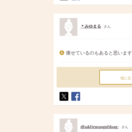
ポス
シェ
ト
ア
＊みゆまる
さん
痩せているのもあると思います
役に立
ポス
シェ
ト
ア
dfsakljrneaogufdoag;
さん