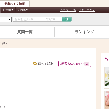
新着おトク情報
お買物
その他
カテゴリ一覧
ベストコスメ
質問一覧
ランキング
小さい
173
回答：
件
私も知りたい
2
！！