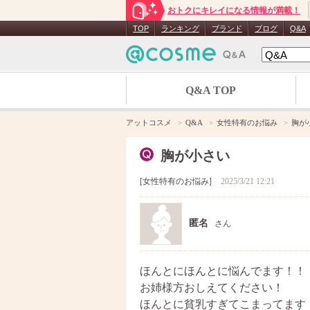
おトクにキレイになる情報が満載！
TOP
ランキング
ブランド
ブログ
Q&A
Q&A TOP
アットコスメ
Q&A
女性特有のお悩み
胸が
胸が小さい
女性特有のお悩み
2025/3/21 12:21
匿名
さん
ほんとにほんとに悩んでます！！
お姉様方おしえてください！
ほんとに貧乳すぎてこまってます