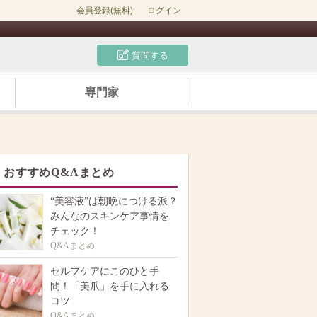
会員登録(無料)
ログイン
質問する
専門家
おすすめQ&Aまとめ
“美容液”は朝晩につける派？
みんなのスキンケア事情を
チェック！
Q&Aまとめ
セルフケアにこのひと手
間！「美爪」を手に入れる
コツ
Q&Aまとめ