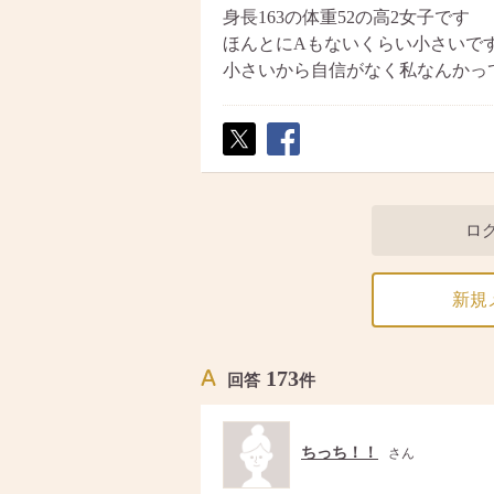
身長163の体重52の高2女子です
ほんとにAもないくらい小さいで
小さいから自信がなく私なんかっ
ポス
シェ
ト
ア
ロ
新規
173
回答
件
ちっち！！
さん