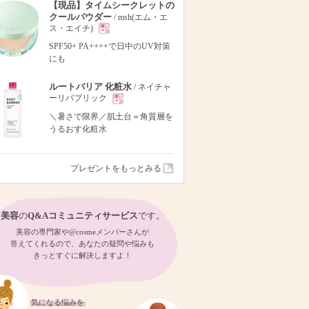
【現品】タイムシークレットの
クールパウダー
/ msh(エム・エ
ス・エイチ)
現
SPF50+ PA++++で日中のUV対策
にも
品
ルートバリア 化粧水
/ ネイチャ
ーリパブリック
現
＼暑さで限界／肌土台＝角質層を
うるおす化粧水
品
プレゼントをもっとみる
美容
の
Q&Aコミュニティサービス
です。
美容の専門家や@cosmeメンバーさんが
答えてくれるので、あなたの疑問や悩みも
きっとすぐに解決しますよ！
気になる悩みを