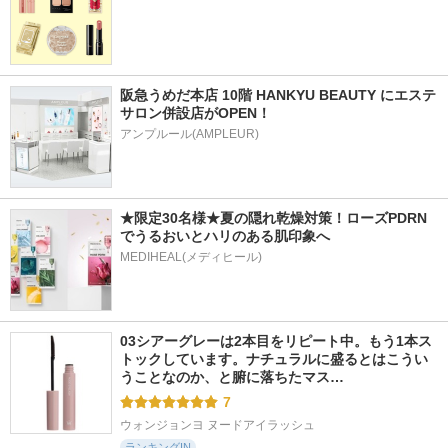
阪急うめだ本店 10階 HANKYU BEAUTY にエステ
サロン併設店がOPEN！
アンプルール(AMPLEUR)
★限定30名様★夏の隠れ乾燥対策！ローズPDRN
でうるおいとハリのある肌印象へ
MEDIHEAL(メディヒール)
03シアーグレーは2本目をリピート中。もう1本ス
トックしています。ナチュラルに盛るとはこうい
うことなのか、と腑に落ちたマス…
7
ウォンジョンヨ ヌードアイラッシュ
ランキングIN