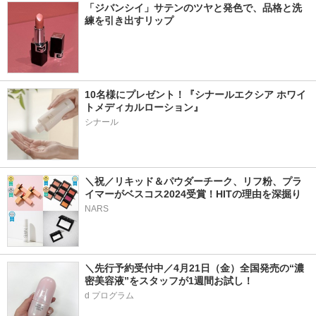
「ジバンシイ」サテンのツヤと発色で、品格と洗
練を引き出すリップ
10名様にプレゼント！『シナールエクシア ホワイ
トメディカルローション』
シナール
＼祝／リキッド＆パウダーチーク、リフ粉、プラ
イマーがベスコス2024受賞！HITの理由を深掘り
NARS
＼先行予約受付中／4月21日（金）全国発売の“濃
密美容液”をスタッフが1週間お試し！
d プログラム