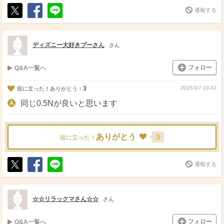
通報する
ポ
シ
送
ス
ェ
る
ト
ア
ディズニー大好きプーさん
さん
フォロー
Q&A一覧へ
3
2025/4/7 23:42
役に立った！ありがとう：
同じ0.5Nが良いと思います
ありがとう
3
役に立った！
通報する
ポ
シ
送
ス
ェ
る
ト
ア
☆☆リラックマさん☆☆
さん
フォロー
Q&A一覧へ