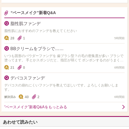
“ベースメイク”新着Q&A
脂性肌ファンデ
脂性肌におすすめのファンデを教えてください
28
1
5時間前
BBクリームをブラシで……
いつも固形のバウダーファンデを 歯ブラシ型？の毛の密集度が多い ブラシで
塗ってます。 手とかスポンジだと、指圧が弱くて ポンポンするのがうまくで
きなくて… そこで、BBクリー…
21
0
6時間前
デパコスファンデ
デパコスの崩れにくいファンデを教えてほしいです。よろしくお願いしま
す。
40
2
解決済み
6時間前
“ベースメイク”新着Q&Aをもっとみる
あわせて読みたい