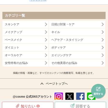
カテゴリ一覧
スキンケア
日焼け対策・ケア
メイクアップ
ネイル
ベースメイク
ヘアケア・スタイリング
ダイエット
ボディケア
オーラルケア
エイジングケア
女性特有のお悩み
その他美容のお悩み
掲載の情報・画像など、すべてのコンテンツの無断複写、転載を禁じます。
ページトップへ
質問する
@cosme
公式SNSアカウント
instag
x
faceb
line
知りたい
回答する
1
ram
ook