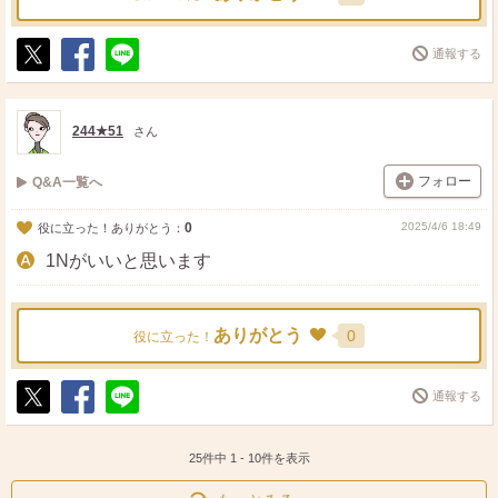
通報する
ポ
シ
送
ス
ェ
る
ト
ア
244★51
さん
フォロー
Q&A一覧へ
0
2025/4/6 18:49
役に立った！ありがとう：
1Nがいいと思います
ありがとう
0
役に立った！
通報する
ポ
シ
送
ス
ェ
る
ト
ア
25件中
1
-
10
件を表示