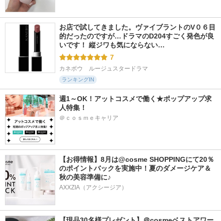
お店で試してきました。ヴァイブラントのV０６目
的だったのですが…ドラマのD204すごく発色が良
いです！ 縦ジワも気にならない…
7
カネボウ　ルージュスタードラマ
ランキングIN
週1～OK！アットコスメで働く★ポップアップ求
人特集！
＠ｃｏｓｍｅキャリア
【お得情報】8月は@cosme SHOPPINGにて20％
のポイントバックを実施中！夏のダメージケア＆
秋の美容準備に♪
AXXZIA（アクシージア）
【現品30名様プレゼント】＠cosmeベストアワー