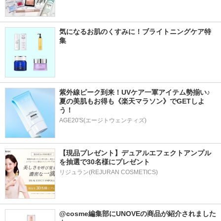
気になるお肌のくすみに！ブライトニングケア特
集
紫外線ピーク到来！UVケア一軍アイテム勢揃い♪ 
夏の美肌もお得も《楽天マラソン》でGETしよ
う！
AGE20'S(エージトウェンティズ)
【現品プレゼント】デュアルエフェクトアンプル
を抽選で30名様にプレゼント
リジュラン(REJURAN COSMETICS)
@cosme編集部にUNOVEの商品が紹介されました