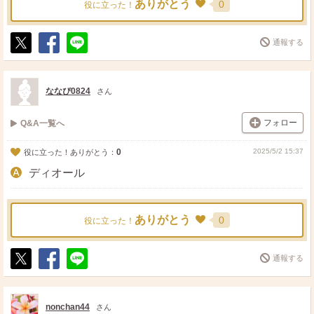
ありがとう
0
役に立った！
通報する
ポ
シ
送
ス
ェ
る
ト
ア
ななぴ0824
さん
フォロー
Q&A一覧へ
0
2025/5/2 15:37
役に立った！ありがとう：
ディオール
ありがとう
0
役に立った！
通報する
ポ
シ
送
ス
ェ
る
ト
ア
nonchan44
さん