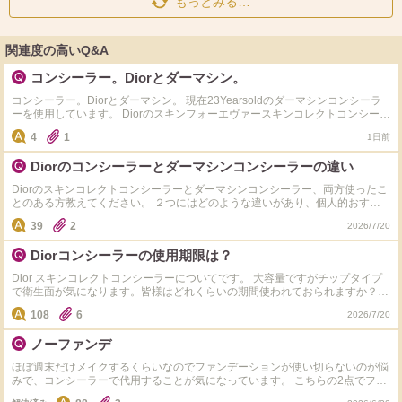
もっとみる…
関連度の高いQ&A
コンシーラー。Diorとダーマシン。
コンシーラー。Diorとダーマシン。 現在23Yearsoldのダーマシンコンシーラ
ーを使用しています。 Diorのスキンフォーエヴァースキンコレクトコンシーラ
ーは、ダーマシンコンシーラーとの比較をお聞きしたいです。 両方使用した
4
1
1日前
ことのある方よろしくお願いいたします。 ・ダーマシンコンシーラーがなく
なりそうなこと ・デパコスを一つプレゼントしてもらえること 上記が重なる
Diorのコンシーラーとダーマシンコンシーラーの違い
ためDiorのコンシーラーについて調べています。 コンシーラーの使用箇所は、
小鼻の赤み、頬に点々とあるソバカスのような薄く小さいシミです。 点置き
Diorのスキンコレクトコンシーラーとダーマシンコンシーラー、両方使ったこ
してアイシャドウブラシで優しく押す感じで使用しています。 塗った直後は
とのある方教えてください。 ２つにはどのような違いがあり、個人的おすす
乾燥を感じますが、時間が経てば顔の油分で？馴染みます。 カバー力は塗っ
めはどちらですか? 似てる！という情報をよく見かけるので気になります。
た直後は満足感がありますが、時間が経つと馴染みてなくなるイメージです。
39
2
2026/7/20
が、手が出しやすい値段と極端な不満がないためリピートしようと考えていま
した。 が、上記の通りデパコスを一つプレゼントしてもらえるので、もしダ
Diorコンシーラーの使用期限は？
ーマシンコンシーラーよりもDiorのコンシーラーのほうが使い心地がよければ
選びたいと思っております。 （たぶん）乾燥寄りの混合肌のため、乾燥によ
Dior スキンコレクトコンシーラーについてです。 大容量ですがチップタイプ
るパサパサ感が出ないことが第一条件（コスメデコルテのトーンパーフェクテ
で衛生面が気になります。皆様はどれくらいの期間使われておられますか？ 1
ィングパレットでは乾燥を感じます） そしてヨレにくく、カバー力はほどほ
年…は厳しいでしょうか（ ; ; ）
108
6
どのものが理想です。 Diorのコンシーラーはダーマシンコンシーラーを上回る
2026/7/20
ほどの良品ですか？ どうぞよろしくお願いいたします。
ノーファンデ
ほぼ週末だけメイクするくらいなのでファンデーションが使い切らないのが悩
みで、コンシーラーで代用することが気になっています。 こちらの2点でファ
ンデーションを塗ったようなお肌になりますか？ クマと薄めのニキビ跡があ