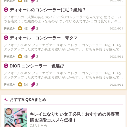
88
3
解決済み
2026/6/30
りますが、そこまで深刻な肌悩みはありません。
ディオールのコンシーラーに毛？繊維？
ディオールの、人気のある 太いチップのコンシーラーなんですど 使うと、い
つも毛のような繊維のようなものが ついているんですが 口コミ見ても、その
ような事を書いている方は1人もおらず 気になりました。 不良品でしょうか？
43
2
解決済み
2026/6/24
ディオール コンシーラー 青クマ
ディオールスキン フォーエヴァー スキン コレクト コンシーラー 1Nと1CRを
タッチアップしたのですがあまり違いがわからず、、どちらを買うか悩んでる
のでアドバイスいただけたら嬉しいです 青クマ用です ファンでは明るめ薄
46
2
解決済み
2026/5/31
づき 店員さんからは青クマはCR！とおすすめされましたが、1Nがクマに向い
てるというコメントも多く... ディオール
DIOR コンシーラー 色選び
ディオールスキン フォーエヴァー スキン コレクト コンシーラー 1Nと1CRを
タッチアップしたのですがあまり違いがわからず、、どちらを買うか悩んでる
のでアドバイスいただけたら嬉しいです クマ用です ディオール
34
2
解決済み
2026/5/31
おすすめQ&Aまとめ
キレイになりたい女子必見！おすすめの美容習
慣＆溺愛コスメを伝授！
Q&Aまとめ